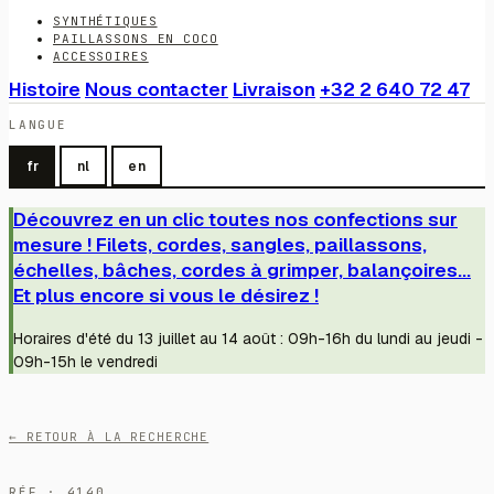
SYNTHÉTIQUES
PAILLASSONS EN COCO
ACCESSOIRES
Histoire
Nous contacter
Livraison
+32 2 640 72 47
LANGUE
fr
nl
en
Découvrez en un clic toutes nos confections sur
mesure ! Filets, cordes, sangles, paillassons,
échelles, bâches, cordes à grimper, balançoires...
Et plus encore si vous le désirez !
Horaires d'été du 13 juillet au 14 août : 09h-16h du lundi au jeudi -
09h-15h le vendredi
← RETOUR À LA RECHERCHE
RÉF · 4140