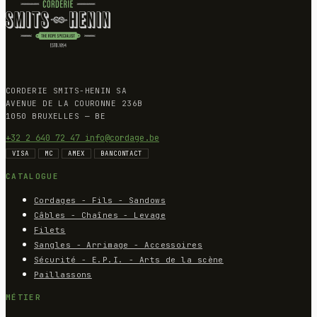
CORDERIE SMITS-HENIN SA
AVENUE DE LA COURONNE 236B
1050 BRUXELLES — BE
+32 2 640 72 47
info@cordage.be
VISA
MC
AMEX
BANCONTACT
CATALOGUE
Cordages - Fils - Sandows
Câbles - Chaînes - Levage
Filets
Sangles - Arrimage - Accessoires
Sécurité - E.P.I. - Arts de la scène
Paillassons
MÉTIER