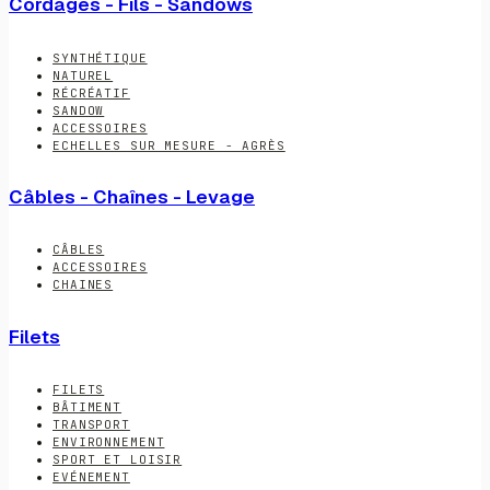
Cordages - Fils - Sandows
SYNTHÉTIQUE
NATUREL
RÉCRÉATIF
SANDOW
ACCESSOIRES
ECHELLES SUR MESURE - AGRÈS
Câbles - Chaînes - Levage
CÂBLES
ACCESSOIRES
CHAINES
Filets
FILETS
BÂTIMENT
TRANSPORT
ENVIRONNEMENT
SPORT ET LOISIR
EVÉNEMENT