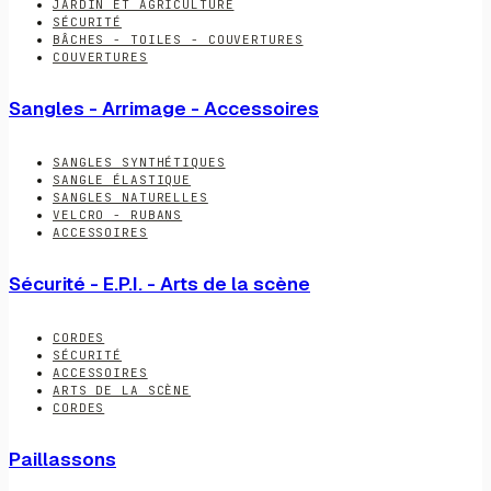
JARDIN ET AGRICULTURE
SÉCURITÉ
BÂCHES - TOILES - COUVERTURES
COUVERTURES
Sangles - Arrimage - Accessoires
SANGLES SYNTHÉTIQUES
SANGLE ÉLASTIQUE
SANGLES NATURELLES
VELCRO - RUBANS
ACCESSOIRES
Sécurité - E.P.I. - Arts de la scène
CORDES
SÉCURITÉ
ACCESSOIRES
ARTS DE LA SCÈNE
CORDES
Paillassons