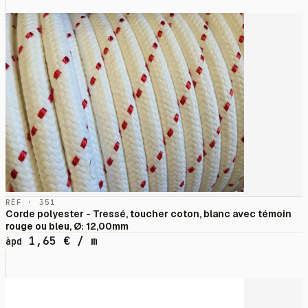
RÉF · 351
Corde polyester - Tressé, toucher coton, blanc avec témoin
rouge ou bleu, Ø: 12,00mm
1,65
€
/ m
àpd