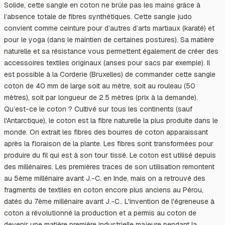
Solide, cette sangle en coton ne brûle pas les mains grâce à
l’absence totale de fibres synthétiques. Cette sangle judo
convient comme ceinture pour d’autres d’arts martiaux (karaté) et
pour le yoga (dans le maintien de certaines postures). Sa matière
naturelle et sa résistance vous permettent également de créer des
accessoires textiles originaux (anses pour sacs par exemple). Il
est possible à la Corderie (Bruxelles) de commander cette sangle
coton de 40 mm de large soit au mètre, soit au rouleau (50
mètres), soit par longueur de 2.5 mètres (prix à la demande).
Qu’est-ce le coton ? Cultivé sur tous les continents (sauf
l'Antarctique), le coton est la fibre naturelle la plus produite dans le
monde. On extrait les fibres des bourres de coton apparaissant
après la floraison de la plante. Les fibres sont transformées pour
produire du fil qui est à son tour tissé. Le coton est utilisé depuis
des millénaires. Les premières traces de son utilisation remontent
au 5ème millénaire avant J.-C. en Inde, mais on a retrouvé des
fragments de textiles en coton encore plus anciens au Pérou,
datés du 7ème millénaire avant J.-C.. L'invention de l'égreneuse à
coton a révolutionné la production et a permis au coton de
devenir une matière première industrielle majeure pendant la