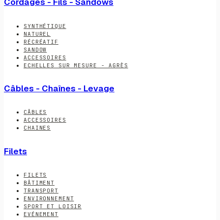
Cordages - Fils - Sandows
SYNTHÉTIQUE
NATUREL
RÉCRÉATIF
SANDOW
ACCESSOIRES
ECHELLES SUR MESURE - AGRÈS
Câbles - Chaînes - Levage
CÂBLES
ACCESSOIRES
CHAINES
Filets
FILETS
BÂTIMENT
TRANSPORT
ENVIRONNEMENT
SPORT ET LOISIR
EVÉNEMENT