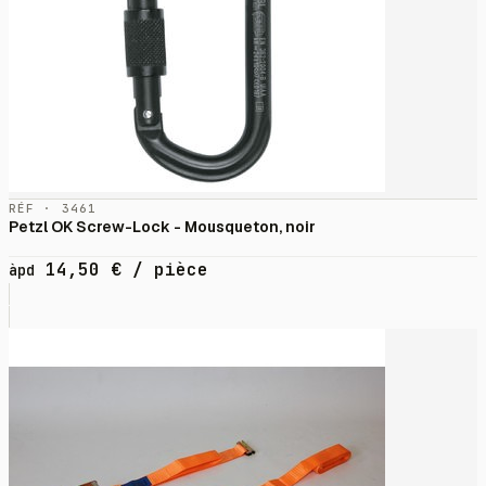
RÉF · 3461
Petzl OK Screw-Lock - Mousqueton, noir
14,50
€
/ pièce
àpd