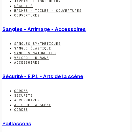
JARDIN ET AGRICULTURE
SÉCURITÉ
BÂCHES - TOILES - COUVERTURES
COUVERTURES
Sangles - Arrimage - Accessoires
SANGLES SYNTHÉTIQUES
SANGLE ÉLASTIQUE
SANGLES NATURELLES
VELCRO - RUBANS
ACCESSOIRES
Sécurité - E.P.I. - Arts de la scène
CORDES
SÉCURITÉ
ACCESSOIRES
ARTS DE LA SCÈNE
CORDES
Paillassons