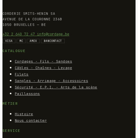
CORDERIE SMITS-HENIN SA
AVENUE DE LA COURONNE 236B
1050 BRUXELLES — BE
+32 2 640 72 47
info@cordage.be
VISA
MC
AMEX
BANCONTACT
CATALOGUE
Cordages - Fils - Sandows
Câbles - Chaînes - Levage
Filets
Sangles - Arrimage - Accessoires
Sécurité - E.P.I. - Arts de la scène
Paillassons
MÉTIER
Histoire
Nous contacter
SERVICE