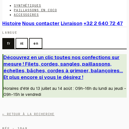
SYNTHÉTIQUES
PAILLASSONS EN COCO
ACCESSOIRES
Histoire
Nous contacter
Livraison
+32 2 640 72 47
LANGUE
fr
nl
en
Découvrez en un clic toutes nos confections sur
mesure ! Filets, cordes, sangles, paillassons,
échelles, bâches, cordes à grimper, balançoires...
Et plus encore si vous le désirez !
Horaires d'été du 13 juillet au 14 août : 09h-16h du lundi au jeudi -
09h-15h le vendredi
← RETOUR À LA RECHERCHE
RÉF · 1069