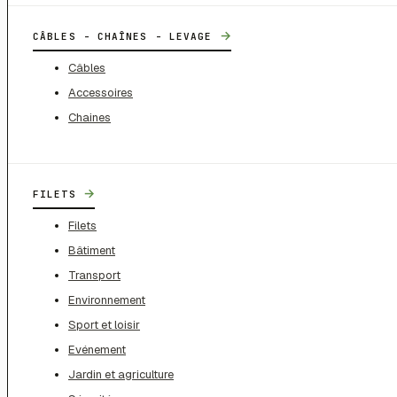
→
CÂBLES - CHAÎNES - LEVAGE
Câbles
Accessoires
Chaines
→
FILETS
Filets
Bâtiment
Transport
Environnement
Sport et loisir
Evénement
Jardin et agriculture