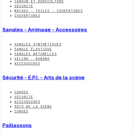
JARDIN ET AGRICULTURE
SÉCURITÉ
BÂCHES - TOILES - COUVERTURES
COUVERTURES
Sangles - Arrimage - Accessoires
SANGLES SYNTHÉTIQUES
SANGLE ÉLASTIQUE
SANGLES NATURELLES
VELCRO - RUBANS
ACCESSOIRES
Sécurité - E.P.I. - Arts de la scène
CORDES
SÉCURITÉ
ACCESSOIRES
ARTS DE LA SCÈNE
CORDES
Paillassons