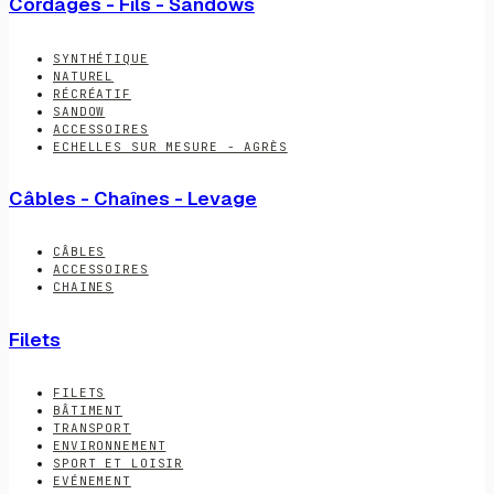
Cordages - Fils - Sandows
SYNTHÉTIQUE
NATUREL
RÉCRÉATIF
SANDOW
ACCESSOIRES
ECHELLES SUR MESURE - AGRÈS
Câbles - Chaînes - Levage
CÂBLES
ACCESSOIRES
CHAINES
Filets
FILETS
BÂTIMENT
TRANSPORT
ENVIRONNEMENT
SPORT ET LOISIR
EVÉNEMENT