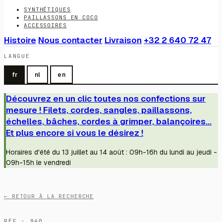
SYNTHÉTIQUES
PAILLASSONS EN COCO
ACCESSOIRES
Histoire
Nous contacter
Livraison
+32 2 640 72 47
LANGUE
fr
nl
en
Découvrez en un clic toutes nos confections sur
mesure ! Filets, cordes, sangles, paillassons,
échelles, bâches, cordes à grimper, balançoires...
Et plus encore si vous le désirez !
Horaires d'été du 13 juillet au 14 août : 09h-16h du lundi au jeudi -
09h-15h le vendredi
← RETOUR À LA RECHERCHE
RÉF · 940