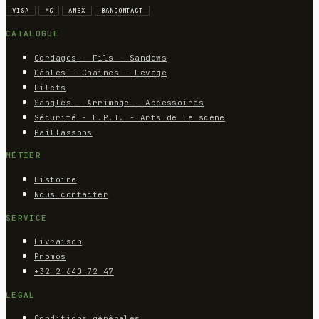
VISA
MC
AMEX
BANCONTACT
CATALOGUE
Cordages - Fils - Sandows
Câbles - Chaînes - Levage
Filets
Sangles - Arrimage - Accessoires
Sécurité - E.P.I. - Arts de la scène
Paillassons
MÉTIER
Histoire
Nous contacter
SERVICE
Livraison
Promos
+32 2 640 72 47
LÉGAL
Conditions générales