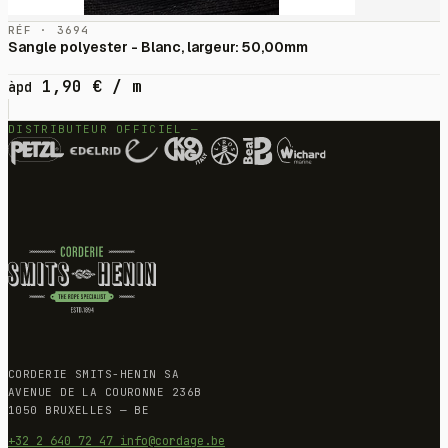
RÉF · 3694
Sangle polyester - Blanc, largeur: 50,00mm
1,90
€
/ m
àpd
DISTRIBUTEUR OFFICIEL —
CORDERIE SMITS-HENIN SA
AVENUE DE LA COURONNE 236B
1050 BRUXELLES — BE
+32 2 640 72 47
info@cordage.be