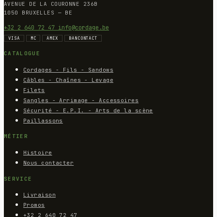
AVENUE DE LA COURONNE 236B
1050 BRUXELLES — BE
+32 2 640 72 47
info@cordage.be
VISA
MC
AMEX
BANCONTACT
CATALOGUE
Cordages - Fils - Sandows
Câbles - Chaînes - Levage
Filets
Sangles - Arrimage - Accessoires
Sécurité - E.P.I. - Arts de la scène
Paillassons
MÉTIER
Histoire
Nous contacter
SERVICE
Livraison
Promos
+32 2 640 72 47