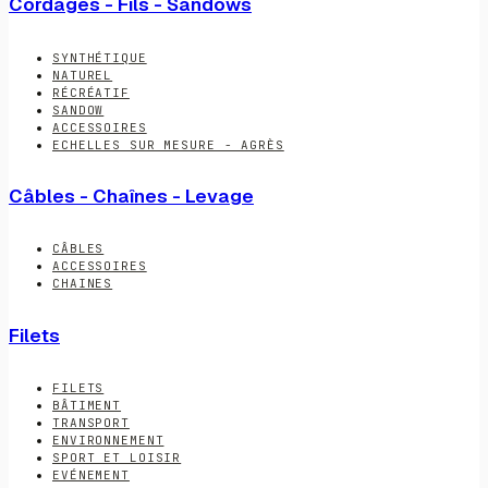
Cordages - Fils - Sandows
SYNTHÉTIQUE
NATUREL
RÉCRÉATIF
SANDOW
ACCESSOIRES
ECHELLES SUR MESURE - AGRÈS
Câbles - Chaînes - Levage
CÂBLES
ACCESSOIRES
CHAINES
Filets
FILETS
BÂTIMENT
TRANSPORT
ENVIRONNEMENT
SPORT ET LOISIR
EVÉNEMENT