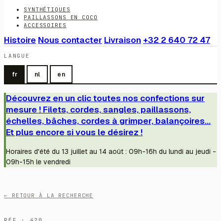
SYNTHÉTIQUES
PAILLASSONS EN COCO
ACCESSOIRES
Histoire
Nous contacter
Livraison
+32 2 640 72 47
LANGUE
fr
nl
en
Découvrez en un clic toutes nos confections sur
mesure ! Filets, cordes, sangles, paillassons,
échelles, bâches, cordes à grimper, balançoires...
Et plus encore si vous le désirez !
Horaires d'été du 13 juillet au 14 août : 09h-16h du lundi au jeudi -
09h-15h le vendredi
← RETOUR À LA RECHERCHE
RÉF · 420