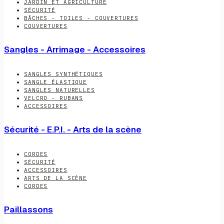
JARDIN ET AGRICULTURE
SÉCURITÉ
BÂCHES - TOILES - COUVERTURES
COUVERTURES
Sangles - Arrimage - Accessoires
SANGLES SYNTHÉTIQUES
SANGLE ÉLASTIQUE
SANGLES NATURELLES
VELCRO - RUBANS
ACCESSOIRES
Sécurité - E.P.I. - Arts de la scène
CORDES
SÉCURITÉ
ACCESSOIRES
ARTS DE LA SCÈNE
CORDES
Paillassons