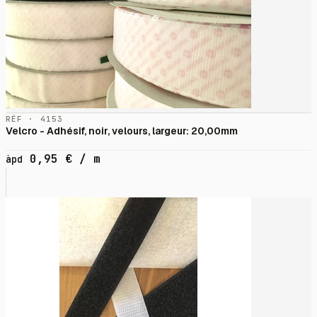
RÉF · 4153
Velcro - Adhésif, noir, velours, largeur: 20,00mm
0,95
€
/ m
àpd