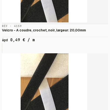
RÉF · 4159
Velcro - A coudre, crochet, noir, largeur: 20,00mm
0,49
€
/ m
àpd