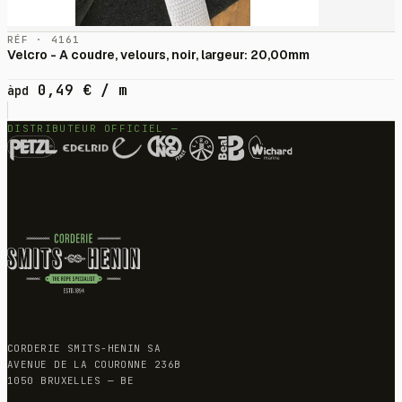
RÉF · 4161
Velcro - A coudre, velours, noir, largeur: 20,00mm
0,49
€
/ m
àpd
DISTRIBUTEUR OFFICIEL —
CORDERIE SMITS-HENIN SA
AVENUE DE LA COURONNE 236B
1050 BRUXELLES — BE