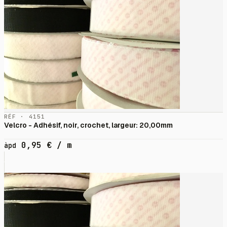
RÉF · 4151
Velcro - Adhésif, noir, crochet, largeur: 20,00mm
0,95
€
/ m
àpd