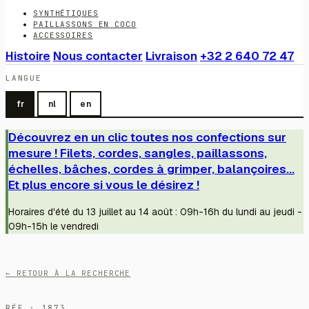
SYNTHÉTIQUES
PAILLASSONS EN COCO
ACCESSOIRES
Histoire
Nous contacter
Livraison
+32 2 640 72 47
LANGUE
fr
nl
en
Découvrez en un clic toutes nos confections sur
mesure ! Filets, cordes, sangles, paillassons,
échelles, bâches, cordes à grimper, balançoires...
Et plus encore si vous le désirez !
Horaires d'été du 13 juillet au 14 août : 09h-16h du lundi au jeudi -
09h-15h le vendredi
← RETOUR À LA RECHERCHE
RÉF · 1873