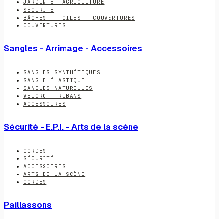
JARDIN ET AGRICULTURE
SÉCURITÉ
BÂCHES - TOILES - COUVERTURES
COUVERTURES
Sangles - Arrimage - Accessoires
SANGLES SYNTHÉTIQUES
SANGLE ÉLASTIQUE
SANGLES NATURELLES
VELCRO - RUBANS
ACCESSOIRES
Sécurité - E.P.I. - Arts de la scène
CORDES
SÉCURITÉ
ACCESSOIRES
ARTS DE LA SCÈNE
CORDES
Paillassons