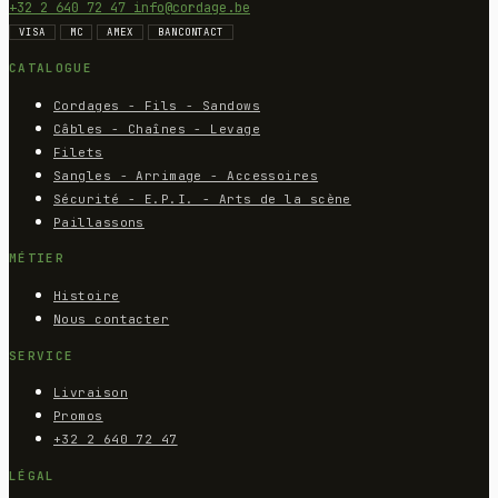
+32 2 640 72 47
info@cordage.be
VISA
MC
AMEX
BANCONTACT
CATALOGUE
Cordages - Fils - Sandows
Câbles - Chaînes - Levage
Filets
Sangles - Arrimage - Accessoires
Sécurité - E.P.I. - Arts de la scène
Paillassons
MÉTIER
Histoire
Nous contacter
SERVICE
Livraison
Promos
+32 2 640 72 47
LÉGAL