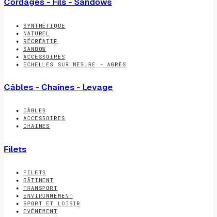
Cordages - Fils - Sandows
SYNTHÉTIQUE
NATUREL
RÉCRÉATIF
SANDOW
ACCESSOIRES
ECHELLES SUR MESURE - AGRÈS
Câbles - Chaînes - Levage
CÂBLES
ACCESSOIRES
CHAINES
Filets
FILETS
BÂTIMENT
TRANSPORT
ENVIRONNEMENT
SPORT ET LOISIR
EVÉNEMENT