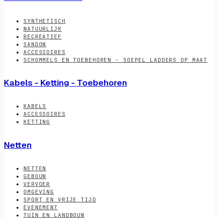
SYNTHETISCH
NATUURLIJK
RECREATIEF
SANDOW
ACCESSOIRES
SCHOMMELS EN TOEBEHOREN - SOEPEL LADDERS OP MAAT
Kabels - Ketting - Toebehoren
KABELS
ACCESSOIRES
KETTING
Netten
NETTEN
GEBOUW
VERVOER
OMGEVING
SPORT EN VRIJE TIJD
EVENEMENT
TUIN EN LANDBOUW