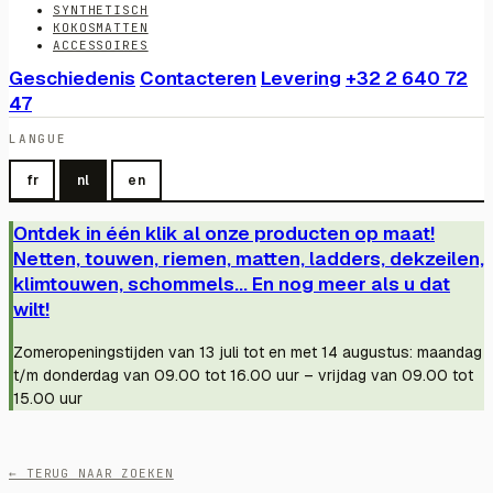
SYNTHETISCH
KOKOSMATTEN
ACCESSOIRES
Geschiedenis
Contacteren
Levering
+32 2 640 72
47
LANGUE
fr
nl
en
Ontdek in één klik al onze producten op maat!
Netten, touwen, riemen, matten, ladders, dekzeilen,
klimtouwen, schommels... En nog meer als u dat
wilt!
Zomeropeningstijden van 13 juli tot en met 14 augustus: maandag
t/m donderdag van 09.00 tot 16.00 uur – vrijdag van 09.00 tot
15.00 uur
← TERUG NAAR ZOEKEN