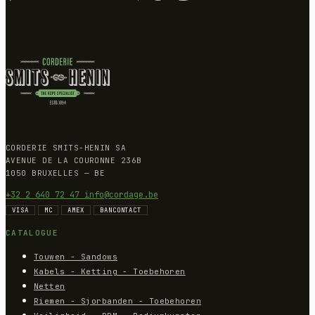
CORDERIE SMITS-HENIN SA
AVENUE DE LA COURONNE 236B
1050 BRUXELLES — BE
+32 2 640 72 47
info@cordage.be
VISA
MC
AMEX
BANCONTACT
CATALOGUE
Touwen - Sandows
Kabels - Ketting - Toebehoren
Netten
Riemen - Sjorbanden - Toebehoren