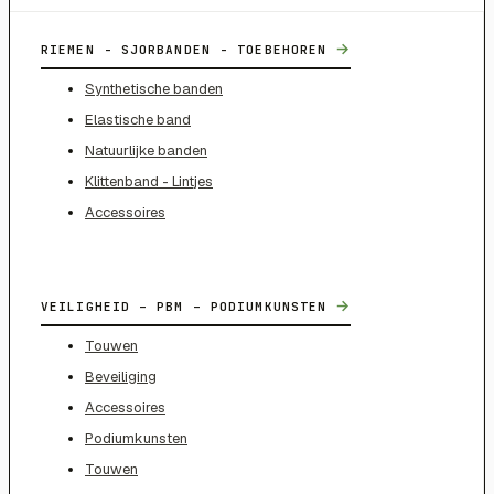
→
RIEMEN - SJORBANDEN - TOEBEHOREN
Synthetische banden
Elastische band
Natuurlijke banden
Klittenband - Lintjes
Accessoires
→
VEILIGHEID – PBM – PODIUMKUNSTEN
Touwen
Beveiliging
Accessoires
Podiumkunsten
Touwen