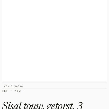
IMG · 01/01
RÉF · 482 ·
Sisal touw, getorst, 3