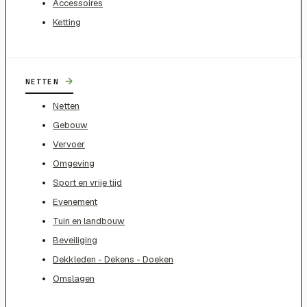
Accessoires
Ketting
→
NETTEN
Netten
Gebouw
Vervoer
Omgeving
Sport en vrije tijd
Evenement
Tuin en landbouw
Beveiliging
Dekkleden - Dekens - Doeken
Omslagen