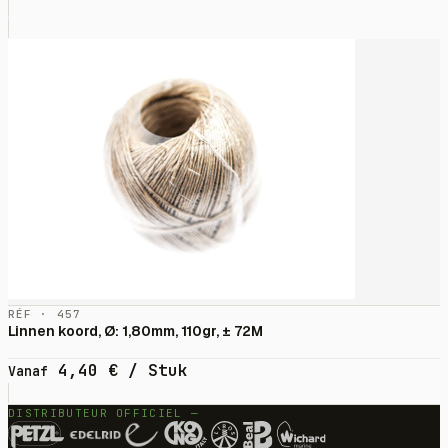
RÉF · 457
Linnen koord, Ø: 1,80mm, 110gr, ± 72M
4,40
€
/ Stuk
Vanaf
DISTRIBUTEUR OFFICIEL —