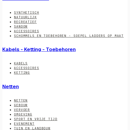
SYNTHETISCH
NATUURLIJK
RECREATIEF
SANDOW
ACCESSOIRES
SCHOMMELS EN TOEBEHOREN - SOEPEL LADDERS OP MAAT
Kabels - Ketting - Toebehoren
KABELS
ACCESSOIRES
KETTING
Netten
NETTEN
GEBOUW
VERVOER
OMGEVING
SPORT EN VRIJE TIJD
EVENEMENT
TUIN EN LANDBOUW