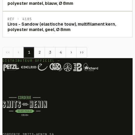
polyester mantel, blauw, Ø 8mm
RÉF ·
4185
Liros - Sandow (elastische touw), multifilament kern,
polyester mantel, geel, Ø 8mm
‹‹
‹
1
2
3
4
›
››
DISTRIBUTEUR OFFICIEL —
CORDERIE SMITS-HENIN SA