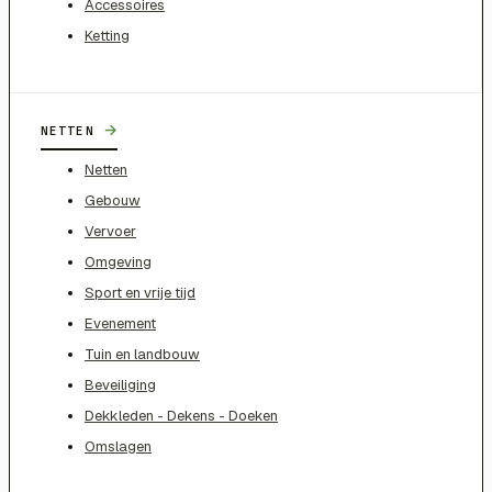
Accessoires
Ketting
→
NETTEN
Netten
Gebouw
Vervoer
Omgeving
Sport en vrije tijd
Evenement
Tuin en landbouw
Beveiliging
Dekkleden - Dekens - Doeken
Omslagen