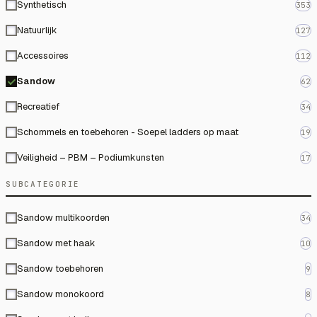
Synthetisch
353
Natuurlijk
127
Accessoires
112
Sandow
62
Recreatief
34
Schommels en toebehoren - Soepel ladders op maat
19
Veiligheid – PBM – Podiumkunsten
17
SUBCATEGORIE
Sandow multikoorden
34
Sandow met haak
10
Sandow toebehoren
9
Sandow monokoord
8