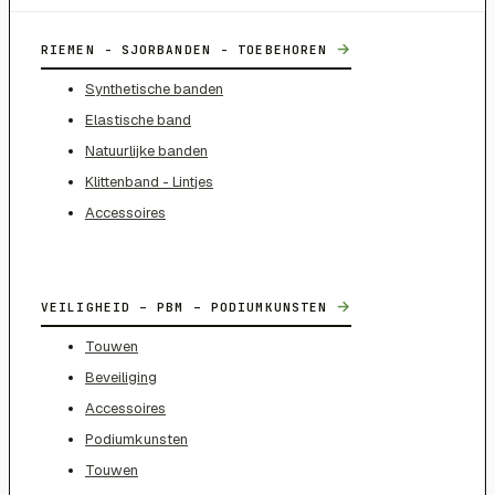
→
RIEMEN - SJORBANDEN - TOEBEHOREN
Synthetische banden
Elastische band
Natuurlijke banden
Klittenband - Lintjes
Accessoires
→
VEILIGHEID – PBM – PODIUMKUNSTEN
Touwen
Beveiliging
Accessoires
Podiumkunsten
Touwen