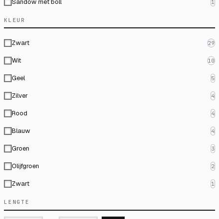
Sandow met boll
1
KLEUR
Zwart
29
Wit
10
Geel
5
Zilver
4
Rood
4
Blauw
4
Groen
3
Olijfgroen
2
Zwart
1
LENGTE