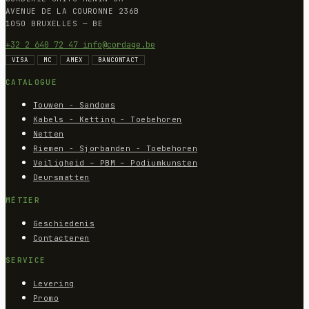
AVENUE DE LA COURONNE 236B
1050 BRUXELLES — BE
+32 2 640 72 47
info@cordage.be
VISA
MC
AMEX
BANCONTACT
CATALOGUE
Touwen - Sandows
Kabels - Ketting - Toebehoren
Netten
Riemen - Sjorbanden - Toebehoren
Veiligheid – PBM – Podiumkunsten
Deursmatten
MÉTIER
Geschiedenis
Contacteren
SERVICE
Levering
Promo