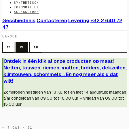
SYNTHETISCH
KOKOSMATTEN
ACCESSOIRES
Geschiedenis
Contacteren
Levering
+32 2 640 72
47
LANGUE
fr
nl
en
Ontdek in één klik al onze producten op maat!
Netten, touwen, riemen, matten, ladders, dekzeilen,
klimtouwen, schommels... En nog meer als u dat
wilt!
Zomeropeningstijden van 13 juli tot en met 14 augustus: maandag
t/m donderdag van 09.00 tot 16.00 uur – vrijdag van 09.00 tot
15.00 uur
— § CAT · 01