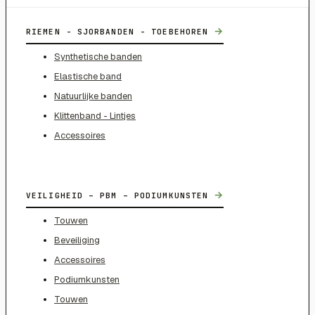
→
RIEMEN - SJORBANDEN - TOEBEHOREN
Synthetische banden
Elastische band
Natuurlijke banden
Klittenband - Lintjes
Accessoires
→
VEILIGHEID – PBM – PODIUMKUNSTEN
Touwen
Beveiliging
Accessoires
Podiumkunsten
Touwen