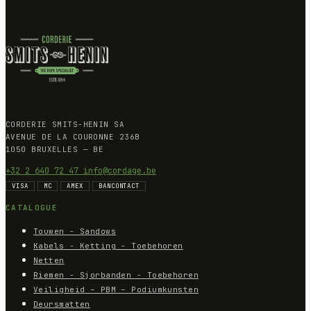
CORDERIE SMITS-HENIN SA
AVENUE DE LA COURONNE 236B
1050 BRUXELLES — BE
+32 2 640 72 47
info@cordage.be
VISA
MC
AMEX
BANCONTACT
CATALOGUE
Touwen - Sandows
Kabels - Ketting - Toebehoren
Netten
Riemen - Sjorbanden - Toebehoren
Veiligheid – PBM – Podiumkunsten
Deursmatten