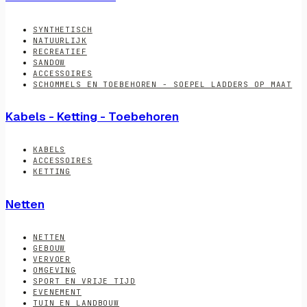
SYNTHETISCH
NATUURLIJK
RECREATIEF
SANDOW
ACCESSOIRES
SCHOMMELS EN TOEBEHOREN - SOEPEL LADDERS OP MAAT
Kabels - Ketting - Toebehoren
KABELS
ACCESSOIRES
KETTING
Netten
NETTEN
GEBOUW
VERVOER
OMGEVING
SPORT EN VRIJE TIJD
EVENEMENT
TUIN EN LANDBOUW