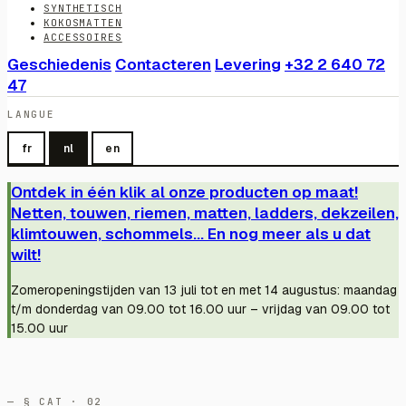
SYNTHETISCH
KOKOSMATTEN
ACCESSOIRES
Geschiedenis
Contacteren
Levering
+32 2 640 72
47
LANGUE
fr
nl
en
Ontdek in één klik al onze producten op maat!
Netten, touwen, riemen, matten, ladders, dekzeilen,
klimtouwen, schommels... En nog meer als u dat
wilt!
Zomeropeningstijden van 13 juli tot en met 14 augustus: maandag
t/m donderdag van 09.00 tot 16.00 uur – vrijdag van 09.00 tot
15.00 uur
— § CAT · 02