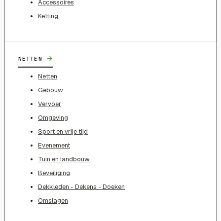
Accessoires
Ketting
→
NETTEN
Netten
Gebouw
Vervoer
Omgeving
Sport en vrije tijd
Evenement
Tuin en landbouw
Beveiliging
Dekkleden - Dekens - Doeken
Omslagen