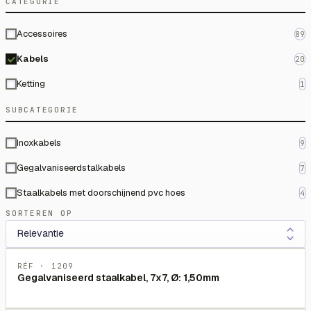
CATEGORIE
Accessoires
89
Kabels
20
Ketting
1
SUBCATEGORIE
Inoxkabels
9
Gegalvaniseerdstalkabels
7
Staalkabels met doorschijnend pvc hoes
4
SORTEREN OP
RÉF ·
1209
Gegalvaniseerd staalkabel, 7x7, Ø: 1,50mm