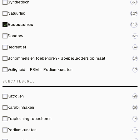
Synthetisch
353
Natuurlijk
127
Accessoires
112
Sandow
62
Recreatief
34
Schommels en toebehoren - Soepel ladders op maat
19
Veiligheid – PBM – Podiumkunsten
17
SUBCATEGORIE
Katrollen
48
Karabijnhaken
20
Trapleuning toebehoren
19
Podiumkunsten
17