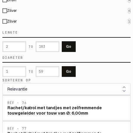
4
Zilver
4
Zilver
1
LENGTE
Go
TO
DIAMETER
Go
TO
SORTEREN OP
RÉF ·
76
Rachet/katrol met tandjes met zelfremmende
touwgeleider voor touw van Ø: 6,00mm
RÉF ·
77