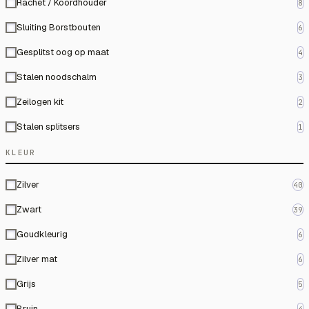
Rachet / Koordhouder
8
Sluiting Borstbouten
6
Gesplitst oog op maat
4
Stalen noodschalm
3
Zeilogen kit
2
Stalen splitsers
1
KLEUR
Zilver
40
Zwart
39
Goudkleurig
6
Zilver mat
6
Grijs
5
Bruin