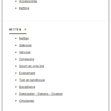
Accessoires
Ketting
→
NETTEN
Netten
Gebouw
Vervoer
Omgeving
Sport en vrije tijd
Evenement
Tuin en landbouw
Beveiliging
Dekkleden - Dekens - Doeken
Omslagen