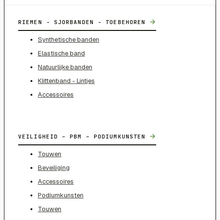
→
RIEMEN - SJORBANDEN - TOEBEHOREN
Synthetische banden
Elastische band
Natuurlijke banden
Klittenband - Lintjes
Accessoires
→
VEILIGHEID – PBM – PODIUMKUNSTEN
Touwen
Beveiliging
Accessoires
Podiumkunsten
Touwen