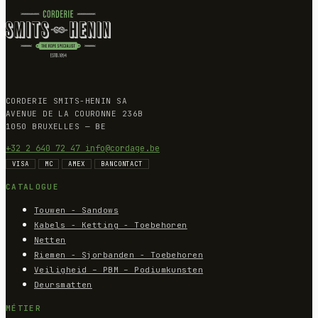
CORDERIE SMITS-HENIN SA
AVENUE DE LA COURONNE 236B
1050 BRUXELLES — BE
+32 2 640 72 47
info@cordage.be
VISA
MC
AMEX
BANCONTACT
CATALOGUE
Touwen - Sandows
Kabels - Ketting - Toebehoren
Netten
Riemen - Sjorbanden - Toebehoren
Veiligheid – PBM – Podiumkunsten
Deursmatten
MÉTIER