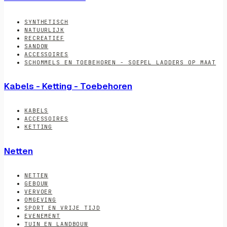
SYNTHETISCH
NATUURLIJK
RECREATIEF
SANDOW
ACCESSOIRES
SCHOMMELS EN TOEBEHOREN - SOEPEL LADDERS OP MAAT
Kabels - Ketting - Toebehoren
KABELS
ACCESSOIRES
KETTING
Netten
NETTEN
GEBOUW
VERVOER
OMGEVING
SPORT EN VRIJE TIJD
EVENEMENT
TUIN EN LANDBOUW