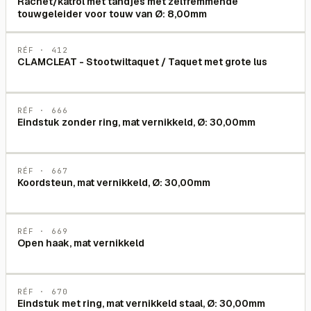
Rachet/katrol met tandjes met zelfremmende
touwgeleider voor touw van Ø: 8,00mm
RÉF ·
412
CLAMCLEAT - Stootwiltaquet / Taquet met grote lus
RÉF ·
666
Eindstuk zonder ring, mat vernikkeld, Ø: 30,00mm
RÉF ·
667
Koordsteun, mat vernikkeld, Ø: 30,00mm
RÉF ·
669
Open haak, mat vernikkeld
RÉF ·
670
Eindstuk met ring, mat vernikkeld staal, Ø: 30,00mm