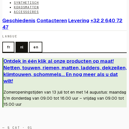
SYNTHETISCH
KOKOSMATTEN
ACCESSOIRES
Geschiedenis
Contacteren
Levering
+32 2 640 72
47
LANGUE
fr
nl
en
Ontdek in één klik al onze producten op maat!
Netten, touwen, riemen, matten, ladders, dekzeilen,
klimtouwen, schommels... En nog meer als u dat
wilt!
Zomeropeningstijden van 13 juli tot en met 14 augustus: maandag
t/m donderdag van 09.00 tot 16.00 uur – vrijdag van 09.00 tot
15.00 uur
— § CAT · 01