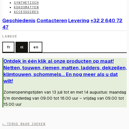
SYNTHETISCH
KOKOSMATTEN
ACCESSOIRES
Geschiedenis
Contacteren
Levering
+32 2 640 72
47
LANGUE
fr
nl
en
Ontdek in één klik al onze producten op maat!
Netten, touwen, riemen, matten, ladders, dekzeilen,
klimtouwen, schommels... En nog meer als u dat
wilt!
Zomeropeningstijden van 13 juli tot en met 14 augustus: maandag
t/m donderdag van 09.00 tot 16.00 uur – vrijdag van 09.00 tot
15.00 uur
← TERUG NAAR ZOEKEN