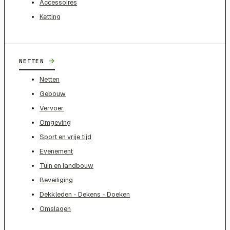
Accessoires
Ketting
→
NETTEN
Netten
Gebouw
Vervoer
Omgeving
Sport en vrije tijd
Evenement
Tuin en landbouw
Beveiliging
Dekkleden - Dekens - Doeken
Omslagen