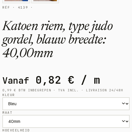
RÉF · 4139 ·
Katoen riem, type judo
gordel, blauw breedte:
40,00mm
0,82
€
/ m
Vanaf
0,99
€
BTW INBEGREPEN · TVA INCL. · LIVRAISON 24/48H
KLEUR
MAAT
HOEVEELHEID