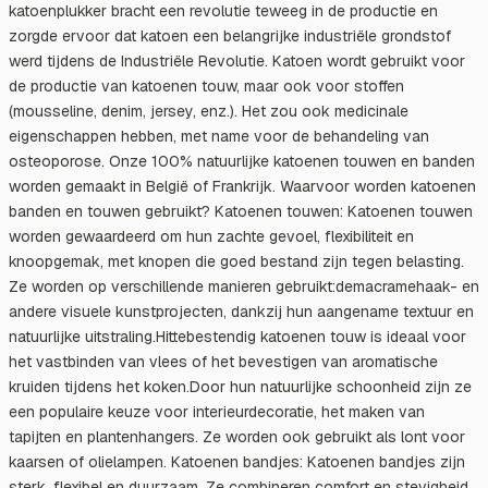
katoenplukker bracht een revolutie teweeg in de productie en
zorgde ervoor dat katoen een belangrijke industriële grondstof
werd tijdens de Industriële Revolutie. Katoen wordt gebruikt voor
de productie van katoenen touw, maar ook voor stoffen
(mousseline, denim, jersey, enz.). Het zou ook medicinale
eigenschappen hebben, met name voor de behandeling van
osteoporose. Onze 100% natuurlijke katoenen touwen en banden
worden gemaakt in België of Frankrijk. Waarvoor worden katoenen
banden en touwen gebruikt? Katoenen touwen: Katoenen touwen
worden gewaardeerd om hun zachte gevoel, flexibiliteit en
knoopgemak, met knopen die goed bestand zijn tegen belasting.
Ze worden op verschillende manieren gebruikt:demacramehaak- en
andere visuele kunstprojecten, dankzij hun aangename textuur en
natuurlijke uitstraling.Hittebestendig katoenen touw is ideaal voor
het vastbinden van vlees of het bevestigen van aromatische
kruiden tijdens het koken.Door hun natuurlijke schoonheid zijn ze
een populaire keuze voor interieurdecoratie, het maken van
tapijten en plantenhangers. Ze worden ook gebruikt als lont voor
kaarsen of olielampen. Katoenen bandjes: Katoenen bandjes zijn
sterk, flexibel en duurzaam. Ze combineren comfort en stevigheid,