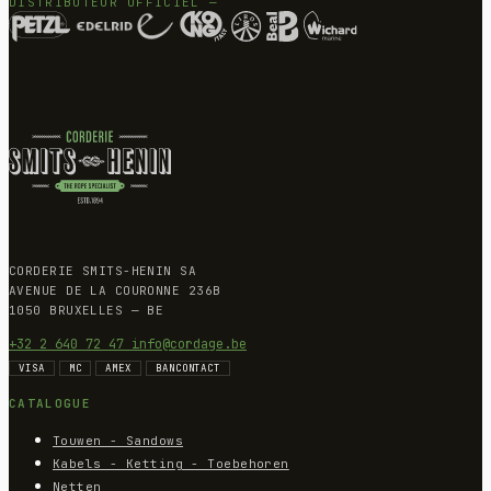
DISTRIBUTEUR OFFICIEL —
CORDERIE SMITS-HENIN SA
AVENUE DE LA COURONNE 236B
1050 BRUXELLES — BE
+32 2 640 72 47
info@cordage.be
VISA
MC
AMEX
BANCONTACT
CATALOGUE
Touwen - Sandows
Kabels - Ketting - Toebehoren
Netten