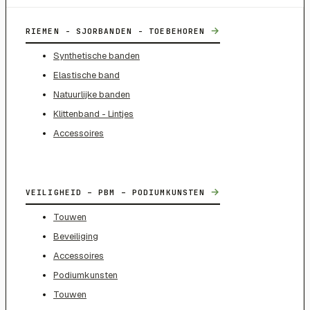
→
RIEMEN - SJORBANDEN - TOEBEHOREN
Synthetische banden
Elastische band
Natuurlijke banden
Klittenband - Lintjes
Accessoires
→
VEILIGHEID – PBM – PODIUMKUNSTEN
Touwen
Beveiliging
Accessoires
Podiumkunsten
Touwen