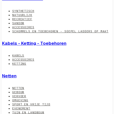
SYNTHETISCH
NATUURLIJK
RECREATIEF
SANDOW
ACCESSOIRES
SCHOMMELS EN TOEBEHOREN - SOEPEL LADDERS OP MAAT
Kabels - Ketting - Toebehoren
KABELS
ACCESSOIRES
KETTING
Netten
NETTEN
GEBOUW
VERVOER
OMGEVING
SPORT EN VRIJE TIJD
EVENEMENT
TUIN EN LANDBOUW