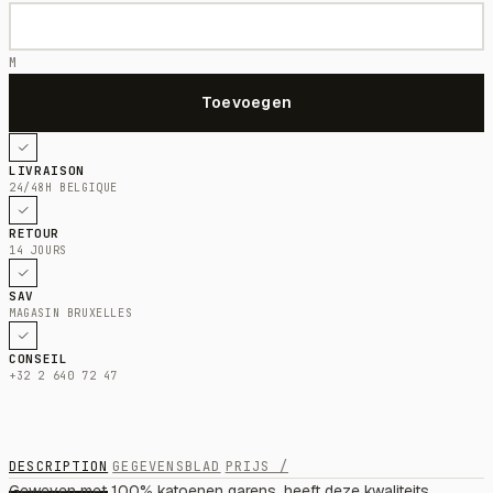
M
LIVRAISON
24/48H BELGIQUE
RETOUR
14 JOURS
SAV
MAGASIN BRUXELLES
CONSEIL
+32 2 640 72 47
DESCRIPTION
GEGEVENSBLAD
PRIJS /
Geweven met 100% katoenen garens, heeft deze kwaliteits