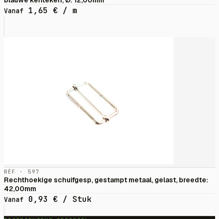
blauwe kenteken, Ø: 12,00mm
1,65
€
/ m
Vanaf
RÉF · 597
Rechthoekige schuifgesp, gestampt metaal, gelast, breedte:
42,00mm
0,93
€
/ Stuk
Vanaf