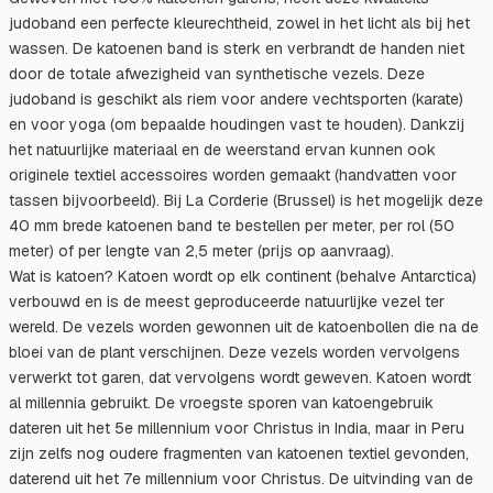
judoband een perfecte kleurechtheid, zowel in het licht als bij het
wassen. De katoenen band is sterk en verbrandt de handen niet
door de totale afwezigheid van synthetische vezels. Deze
judoband is geschikt als riem voor andere vechtsporten (karate)
en voor yoga (om bepaalde houdingen vast te houden). Dankzij
het natuurlijke materiaal en de weerstand ervan kunnen ook
originele textiel accessoires worden gemaakt (handvatten voor
tassen bijvoorbeeld). Bij La Corderie (Brussel) is het mogelijk deze
40 mm brede katoenen band te bestellen per meter, per rol (50
meter) of per lengte van 2,5 meter (prijs op aanvraag).
Wat is katoen? Katoen wordt op elk continent (behalve Antarctica)
verbouwd en is de meest geproduceerde natuurlijke vezel ter
wereld. De vezels worden gewonnen uit de katoenbollen die na de
bloei van de plant verschijnen. Deze vezels worden vervolgens
verwerkt tot garen, dat vervolgens wordt geweven. Katoen wordt
al millennia gebruikt. De vroegste sporen van katoengebruik
dateren uit het 5e millennium voor Christus in India, maar in Peru
zijn zelfs nog oudere fragmenten van katoenen textiel gevonden,
daterend uit het 7e millennium voor Christus. De uitvinding van de