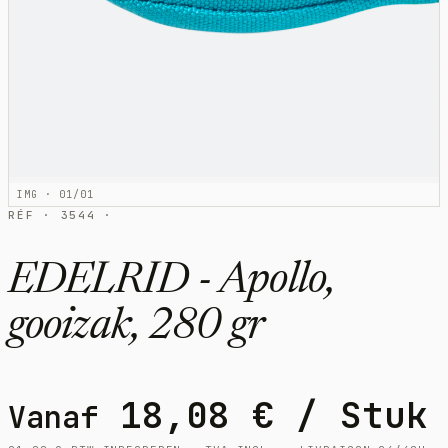
IMG · 01/01
RÉF · 3544 ·
EDELRID - Apollo,
gooizak, 280 gr
18,08
€
/ Stuk
Vanaf