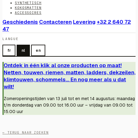
SYNTHETISCH
KOKOSMATTEN
ACCESSOIRES
Geschiedenis
Contacteren
Levering
+32 2 640 72
47
LANGUE
fr
nl
en
Ontdek in één klik al onze producten op maat!
Netten, touwen, riemen, matten, ladders, dekzeilen,
klimtouwen, schommels... En nog meer als u dat
wilt!
Zomeropeningstijden van 13 juli tot en met 14 augustus: maandag
t/m donderdag van 09.00 tot 16.00 uur – vrijdag van 09.00 tot
15.00 uur
← TERUG NAAR ZOEKEN