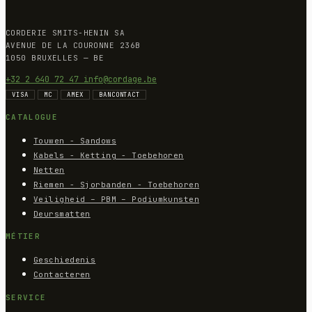
CORDERIE SMITS-HENIN SA
AVENUE DE LA COURONNE 236B
1050 BRUXELLES — BE
+32 2 640 72 47
info@cordage.be
VISA
MC
AMEX
BANCONTACT
CATALOGUE
Touwen - Sandows
Kabels - Ketting - Toebehoren
Netten
Riemen - Sjorbanden - Toebehoren
Veiligheid – PBM – Podiumkunsten
Deursmatten
MÉTIER
Geschiedenis
Contacteren
SERVICE