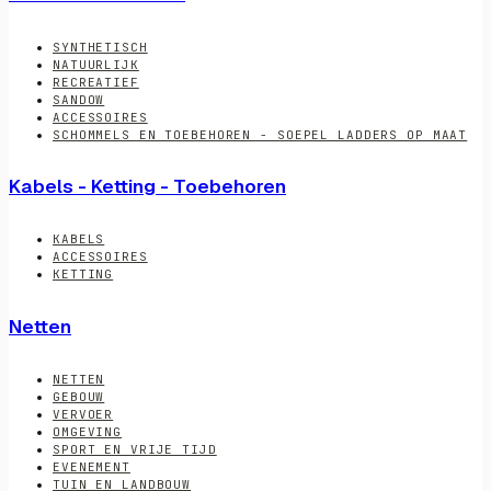
SYNTHETISCH
NATUURLIJK
RECREATIEF
SANDOW
ACCESSOIRES
SCHOMMELS EN TOEBEHOREN - SOEPEL LADDERS OP MAAT
Kabels - Ketting - Toebehoren
KABELS
ACCESSOIRES
KETTING
Netten
NETTEN
GEBOUW
VERVOER
OMGEVING
SPORT EN VRIJE TIJD
EVENEMENT
TUIN EN LANDBOUW