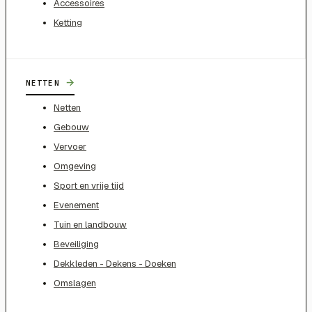
Accessoires
Ketting
→
NETTEN
Netten
Gebouw
Vervoer
Omgeving
Sport en vrije tijd
Evenement
Tuin en landbouw
Beveiliging
Dekkleden - Dekens - Doeken
Omslagen