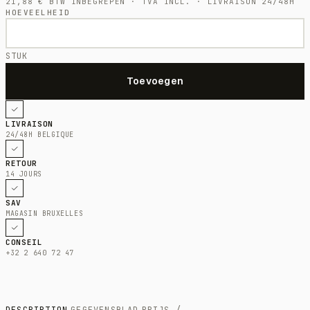
21,88
€
BTW INBEGREPEN · TVA INCL. · LIVRAISON 24/48H
HOEVEELHEID
STUK
LIVRAISON
24/48H BELGIQUE
RETOUR
14 JOURS
SAV
MAGASIN BRUXELLES
CONSEIL
+32 2 640 72 47
DESCRIPTION
GEGEVENSBLAD
PRIJS /