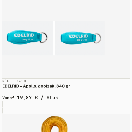
RÉF · 1658
EDELRID - Apollo, gooizak, 340 gr
19,87
€
/ Stuk
Vanaf