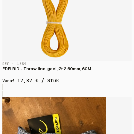
RÉF · 1659
EDELRID - Throw line, geel, Ø: 2,60mm, 60M
17,87
€
/ Stuk
Vanaf