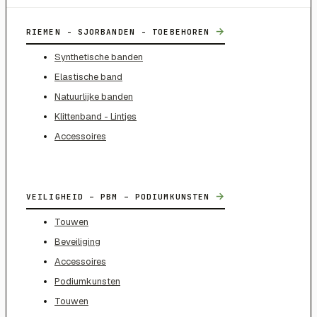
→
RIEMEN - SJORBANDEN - TOEBEHOREN
Synthetische banden
Elastische band
Natuurlijke banden
Klittenband - Lintjes
Accessoires
→
VEILIGHEID – PBM – PODIUMKUNSTEN
Touwen
Beveiliging
Accessoires
Podiumkunsten
Touwen