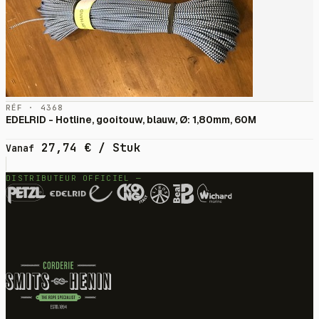
RÉF · 4368
EDELRID - Hotline, gooitouw, blauw, Ø: 1,80mm, 60M
27,74
€
/ Stuk
Vanaf
DISTRIBUTEUR OFFICIEL —