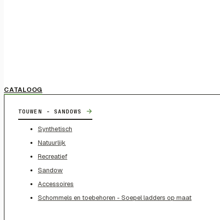
CATALOOG
→
TOUWEN - SANDOWS
Synthetisch
Natuurlijk
Recreatief
Sandow
Accessoires
Schommels en toebehoren - Soepel ladders op maat