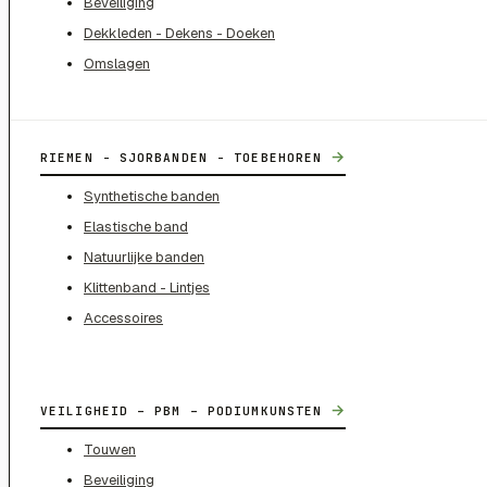
Beveiliging
Dekkleden - Dekens - Doeken
Omslagen
→
RIEMEN - SJORBANDEN - TOEBEHOREN
Synthetische banden
Elastische band
Natuurlijke banden
Klittenband - Lintjes
Accessoires
→
VEILIGHEID – PBM – PODIUMKUNSTEN
Touwen
Beveiliging