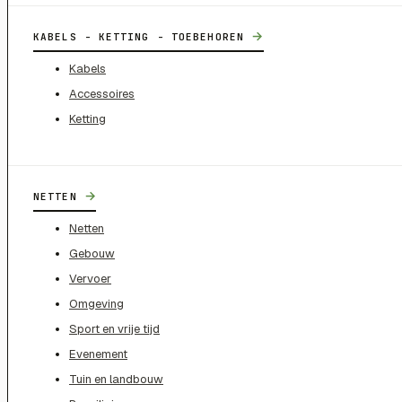
→
KABELS - KETTING - TOEBEHOREN
Kabels
Accessoires
Ketting
→
NETTEN
Netten
Gebouw
Vervoer
Omgeving
Sport en vrije tijd
Evenement
Tuin en landbouw