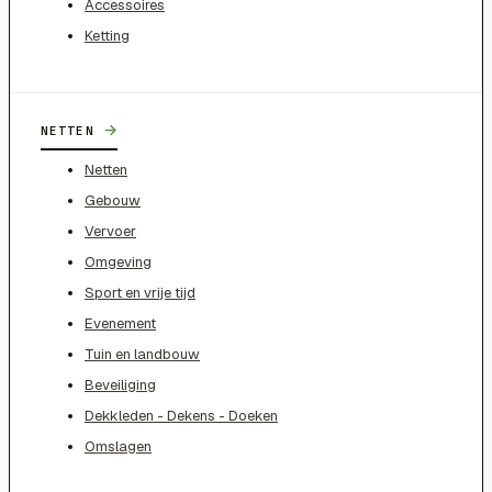
Accessoires
Ketting
→
NETTEN
Netten
Gebouw
Vervoer
Omgeving
Sport en vrije tijd
Evenement
Tuin en landbouw
Beveiliging
Dekkleden - Dekens - Doeken
Omslagen