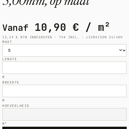
5,00mm, op maat
10,90
€
/ m²
Vanaf
13,19
€
BTW INBEGREPEN · TVA INCL. · LIVRAISON 24/48H
MAAT
LENGTE
M
BREEDTE
M
HOEVEELHEID
M²