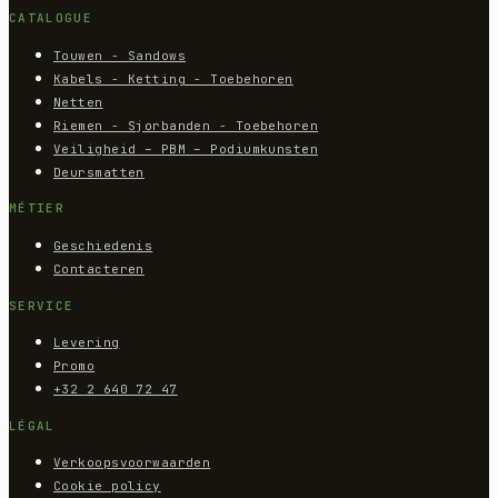
CATALOGUE
Touwen - Sandows
Kabels - Ketting - Toebehoren
Netten
Riemen - Sjorbanden - Toebehoren
Veiligheid – PBM – Podiumkunsten
Deursmatten
MÉTIER
Geschiedenis
Contacteren
SERVICE
Levering
Promo
+32 2 640 72 47
LÉGAL
Verkoopsvoorwaarden
Cookie policy