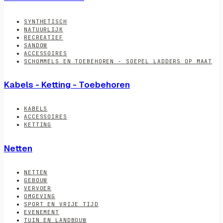
SYNTHETISCH
NATUURLIJK
RECREATIEF
SANDOW
ACCESSOIRES
SCHOMMELS EN TOEBEHOREN - SOEPEL LADDERS OP MAAT
Kabels - Ketting - Toebehoren
KABELS
ACCESSOIRES
KETTING
Netten
NETTEN
GEBOUW
VERVOER
OMGEVING
SPORT EN VRIJE TIJD
EVENEMENT
TUIN EN LANDBOUW