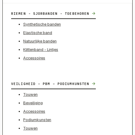
→
RIEMEN - SJORBANDEN - TOEBEHOREN
Synthetische banden
Elastische band
Natuurlijke banden
Klittenband - Lintjes
Accessoires
→
VEILIGHEID – PBM – PODIUMKUNSTEN
Touwen
Beveiliging
Accessoires
Podiumkunsten
Touwen