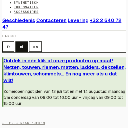
SYNTHETISCH
KOKOSMATTEN
ACCESSOIRES
Geschiedenis
Contacteren
Levering
+32 2 640 72
47
LANGUE
fr
nl
en
Ontdek in één klik al onze producten op maat!
Netten, touwen, riemen, matten, ladders, dekzeilen,
klimtouwen, schommels... En nog meer als u dat
wilt!
Zomeropeningstijden van 13 juli tot en met 14 augustus: maandag
t/m donderdag van 09.00 tot 16.00 uur – vrijdag van 09.00 tot
15.00 uur
← TERUG NAAR ZOEKEN