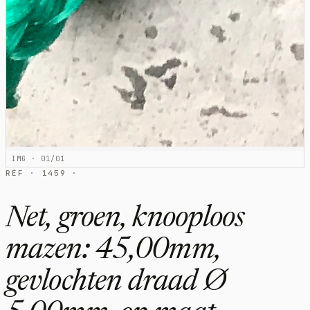
IMG · 01/01
RÉF · 1459 ·
Net, groen, knooploos
mazen: 45,00mm,
gevlochten draad Ø