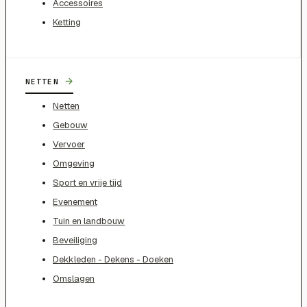
Accessoires
Ketting
→
NETTEN
Netten
Gebouw
Vervoer
Omgeving
Sport en vrije tijd
Evenement
Tuin en landbouw
Beveiliging
Dekkleden - Dekens - Doeken
Omslagen