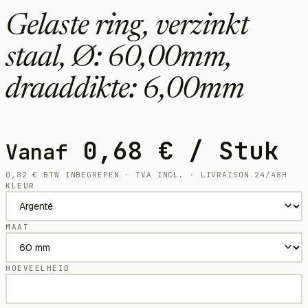
Gelaste ring, verzinkt
staal, Ø: 60,00mm,
draaddikte: 6,00mm
0,68
€
/ Stuk
Vanaf
0,82
€
BTW INBEGREPEN · TVA INCL. · LIVRAISON 24/48H
KLEUR
MAAT
HOEVEELHEID