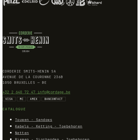
CORDERIE SMITS-HENIN SA
AVENUE DE LA COURONNE 236B
1050 BRUXELLES — BE
+32 2 640 72 47
info@cordage.be
VISA
MC
AMEX
BANCONTACT
CATALOGUE
Touwen - Sandows
Kabels - Ketting - Toebehoren
Netten
Riemen - Sjorbanden - Toebehoren