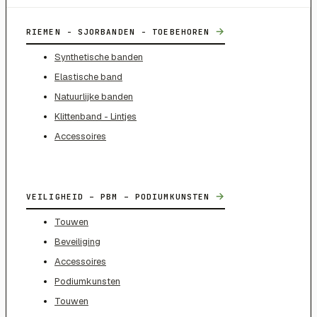
→
RIEMEN - SJORBANDEN - TOEBEHOREN
Synthetische banden
Elastische band
Natuurlijke banden
Klittenband - Lintjes
Accessoires
→
VEILIGHEID – PBM – PODIUMKUNSTEN
Touwen
Beveiliging
Accessoires
Podiumkunsten
Touwen