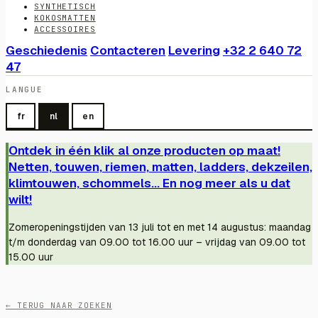
SYNTHETISCH
KOKOSMATTEN
ACCESSOIRES
Geschiedenis
Contacteren
Levering
+32 2 640 72
47
LANGUE
fr
nl
en
Ontdek in één klik al onze producten op maat!
Netten, touwen, riemen, matten, ladders, dekzeilen,
klimtouwen, schommels... En nog meer als u dat
wilt!
Zomeropeningstijden van 13 juli tot en met 14 augustus: maandag
t/m donderdag van 09.00 tot 16.00 uur – vrijdag van 09.00 tot
15.00 uur
← TERUG NAAR ZOEKEN