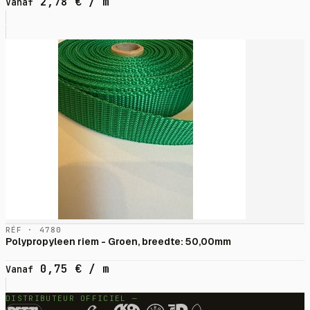
2,78
€
/ m
Vanaf
RÉF · 4780
Polypropyleen riem - Groen, breedte: 50,00mm
0,75
€
/ m
Vanaf
DISTRIBUTEUR OFFICIEL —