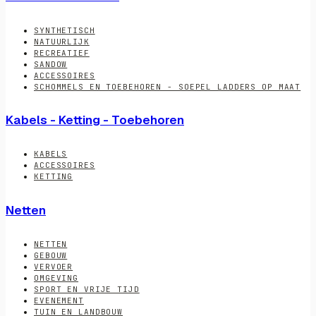
SYNTHETISCH
NATUURLIJK
RECREATIEF
SANDOW
ACCESSOIRES
SCHOMMELS EN TOEBEHOREN - SOEPEL LADDERS OP MAAT
Kabels - Ketting - Toebehoren
KABELS
ACCESSOIRES
KETTING
Netten
NETTEN
GEBOUW
VERVOER
OMGEVING
SPORT EN VRIJE TIJD
EVENEMENT
TUIN EN LANDBOUW