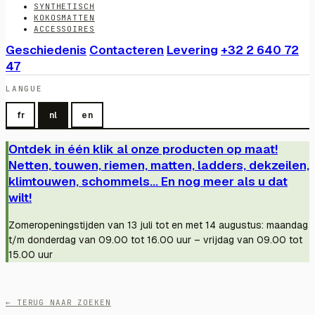
SYNTHETISCH
KOKOSMATTEN
ACCESSOIRES
Geschiedenis
Contacteren
Levering
+32 2 640 72
47
LANGUE
fr
nl
en
Ontdek in één klik al onze producten op maat!
Netten, touwen, riemen, matten, ladders, dekzeilen,
klimtouwen, schommels... En nog meer als u dat
wilt!
Zomeropeningstijden van 13 juli tot en met 14 augustus: maandag
t/m donderdag van 09.00 tot 16.00 uur – vrijdag van 09.00 tot
15.00 uur
← TERUG NAAR ZOEKEN