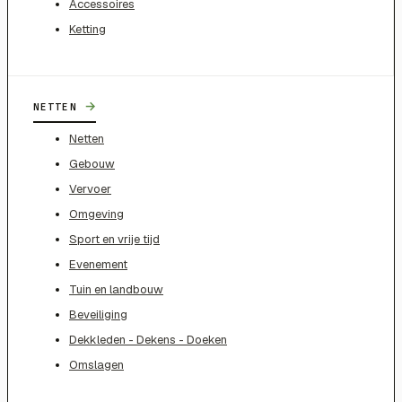
Accessoires
Ketting
→
NETTEN
Netten
Gebouw
Vervoer
Omgeving
Sport en vrije tijd
Evenement
Tuin en landbouw
Beveiliging
Dekkleden - Dekens - Doeken
Omslagen