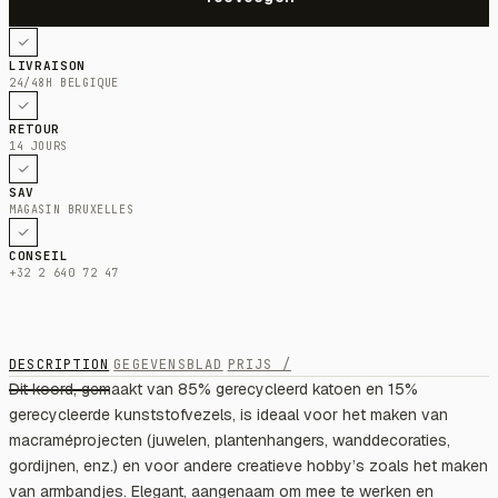
LIVRAISON
24/48H BELGIQUE
RETOUR
14 JOURS
SAV
MAGASIN BRUXELLES
CONSEIL
+32 2 640 72 47
DESCRIPTION
GEGEVENSBLAD
PRIJS /
Dit koord, gemaakt van 85% gerecycleerd katoen en 15%
gerecycleerde kunststofvezels, is ideaal voor het maken van
macraméprojecten (juwelen, plantenhangers, wanddecoraties,
gordijnen, enz.) en voor andere creatieve hobby’s zoals het maken
van armbandjes. Elegant, aangenaam om mee te werken en