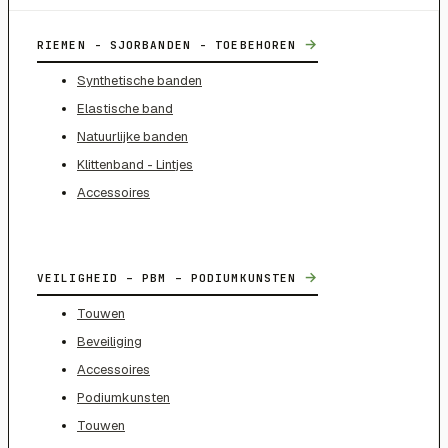
→
RIEMEN - SJORBANDEN - TOEBEHOREN
Synthetische banden
Elastische band
Natuurlijke banden
Klittenband - Lintjes
Accessoires
→
VEILIGHEID – PBM – PODIUMKUNSTEN
Touwen
Beveiliging
Accessoires
Podiumkunsten
Touwen