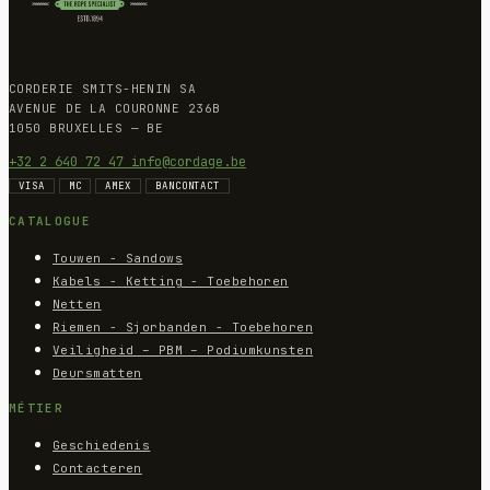
CORDERIE SMITS-HENIN SA
AVENUE DE LA COURONNE 236B
1050 BRUXELLES — BE
+32 2 640 72 47
info@cordage.be
VISA
MC
AMEX
BANCONTACT
CATALOGUE
Touwen - Sandows
Kabels - Ketting - Toebehoren
Netten
Riemen - Sjorbanden - Toebehoren
Veiligheid – PBM – Podiumkunsten
Deursmatten
MÉTIER
Geschiedenis
Contacteren