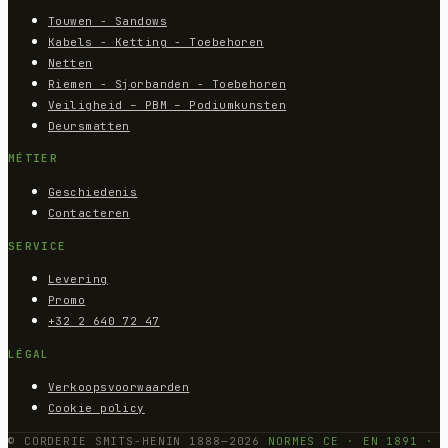
Touwen - Sandows
Kabels - Ketting - Toebehoren
Netten
Riemen - Sjorbanden - Toebehoren
Veiligheid – PBM – Podiumkunsten
Deursmatten
MÉTIER
Geschiedenis
Contacteren
SERVICE
Levering
Promo
+32 2 640 72 47
LÉGAL
Verkoopsvoorwaarden
Cookie policy
© CORDERIE SMITS-HENIN 1888—2026
NORMES CE · EN 1891 ·