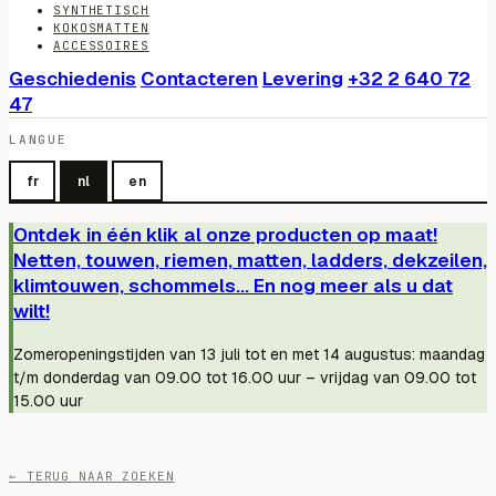
SYNTHETISCH
KOKOSMATTEN
ACCESSOIRES
Geschiedenis
Contacteren
Levering
+32 2 640 72
47
LANGUE
fr
nl
en
Ontdek in één klik al onze producten op maat!
Netten, touwen, riemen, matten, ladders, dekzeilen,
klimtouwen, schommels... En nog meer als u dat
wilt!
Zomeropeningstijden van 13 juli tot en met 14 augustus: maandag
t/m donderdag van 09.00 tot 16.00 uur – vrijdag van 09.00 tot
15.00 uur
← TERUG NAAR ZOEKEN