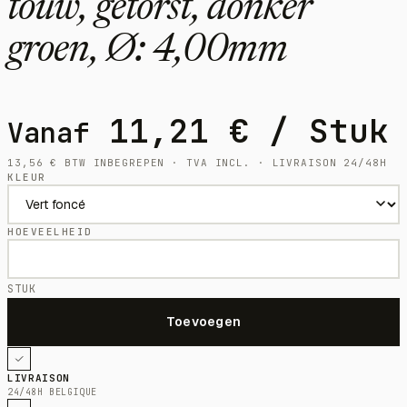
touw, getorst, donker
groen, Ø: 4,00mm
11,21
€
/ Stuk
Vanaf
13,56
€
BTW INBEGREPEN · TVA INCL. · LIVRAISON 24/48H
KLEUR
HOEVEELHEID
STUK
LIVRAISON
24/48H BELGIQUE