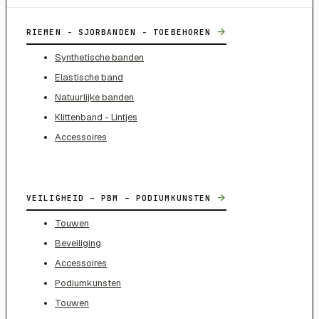
→
RIEMEN - SJORBANDEN - TOEBEHOREN
Synthetische banden
Elastische band
Natuurlijke banden
Klittenband - Lintjes
Accessoires
→
VEILIGHEID – PBM – PODIUMKUNSTEN
Touwen
Beveiliging
Accessoires
Podiumkunsten
Touwen