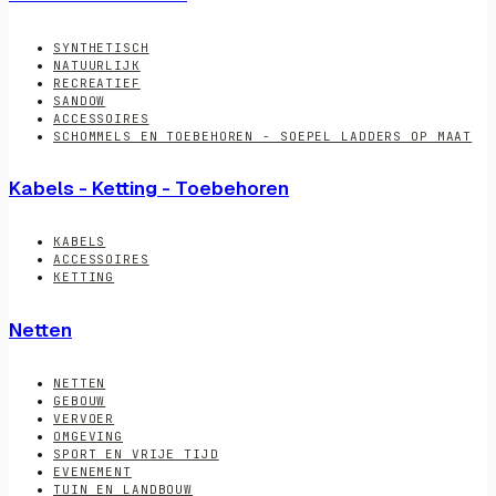
SYNTHETISCH
NATUURLIJK
RECREATIEF
SANDOW
ACCESSOIRES
SCHOMMELS EN TOEBEHOREN - SOEPEL LADDERS OP MAAT
Kabels - Ketting - Toebehoren
KABELS
ACCESSOIRES
KETTING
Netten
NETTEN
GEBOUW
VERVOER
OMGEVING
SPORT EN VRIJE TIJD
EVENEMENT
TUIN EN LANDBOUW