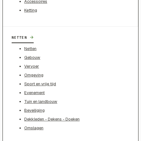
Accessoires
Ketting
→
NETTEN
Netten
Gebouw
Vervoer
Omgeving
Sport en vrije tijd
Evenement
Tuin en landbouw
Beveiliging
Dekkleden - Dekens - Doeken
Omslagen