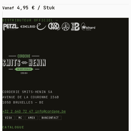
4,95
€
/ Stuk
Vanaf
DISTRIBUTEUR OFFICIEL —
CORDERIE SMITS-HENIN SA
AVENUE DE LA COURONNE 236B
1050 BRUXELLES — BE
+32 2 640 72 47
info@cordage.be
VISA
MC
AMEX
BANCONTACT
CATALOGUE