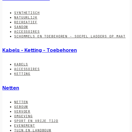
SYNTHETISCH
NATUURLIJK
RECREATIEF
SANDOW
ACCESSOIRES
SCHOMMELS EN TOEBEHOREN - SOEPEL LADDERS OP MAAT
Kabels - Ketting - Toebehoren
KABELS
ACCESSOIRES
KETTING
Netten
NETTEN
GEBOUW
VERVOER
OMGEVING
SPORT EN VRIJE TIJD
EVENEMENT
TUIN EN LANDBOUW