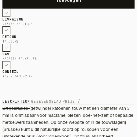
LIVRAISON
24/48H BELGIQUE
RETOUR
14 JOURS
SAV
MAGASIN BRUXELLES
CONSEIL
+32 2 640 72 47
DESCRIPTION
GEGEVENSBLAD
PRIJS /
Dit gedraaide (getwijnde) katoenen touw met een diameter van 3
mm is onmisbaar voor macramé, biezen, doe-het-zelf of bepaalde
metselwerkzaamheden. Op onze website of in de touwslagerij
(Brussel) kunt u dit natuurlijke koord op rol kopen voor een
uitstekende prijs (voor ‘goedkoop’). Dit touw absorbeert