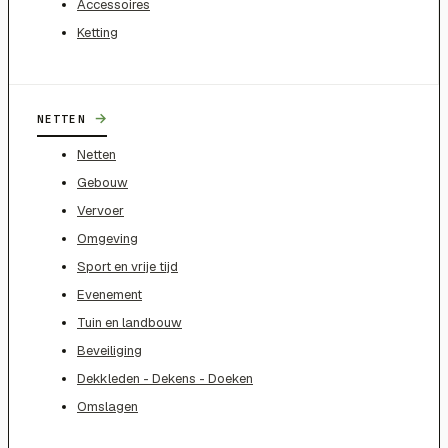
Accessoires
Ketting
→
NETTEN
Netten
Gebouw
Vervoer
Omgeving
Sport en vrije tijd
Evenement
Tuin en landbouw
Beveiliging
Dekkleden - Dekens - Doeken
Omslagen