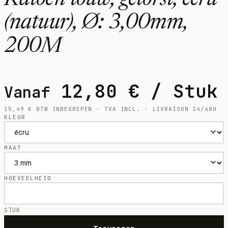
Katoen touw, getorst, écru
(natuur), Ø: 3,00mm,
200M
12,80
€
/ Stuk
Vanaf
15,49
€
BTW INBEGREPEN · TVA INCL. · LIVRAISON 24/48H
KLEUR
MAAT
HOEVEELHEID
STUK