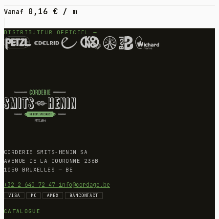
0,16
€
/ m
Vanaf
DISTRIBUTEUR OFFICIEL —
CORDERIE SMITS-HENIN SA
AVENUE DE LA COURONNE 236B
1050 BRUXELLES — BE
+32 2 640 72 47
info@cordage.be
VISA
MC
AMEX
BANCONTACT
CATALOGUE