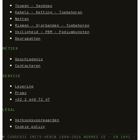
Touwen - Sandows
Kabels - Ketting - Toebehoren
Netten
Riemen - Sjorbanden - Toebehoren
Veiligheid – PBM – Podiumkunsten
Deursmatten
MÉTIER
Geschiedenis
Contacteren
SERVICE
Levering
Promo
+32 2 640 72 47
LÉGAL
Verkoopsvoorwaarden
Cookie policy
© CORDERIE SMITS-HENIN 1888—2026
NORMES CE · EN 1891 ·