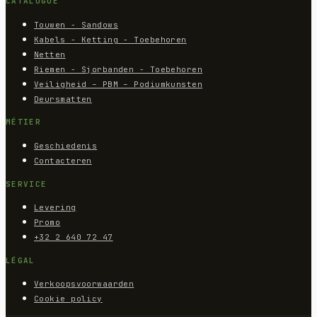
CATALOGUE
Touwen - Sandows
Kabels - Ketting - Toebehoren
Netten
Riemen - Sjorbanden - Toebehoren
Veiligheid – PBM – Podiumkunsten
Deursmatten
MÉTIER
Geschiedenis
Contacteren
SERVICE
Levering
Promo
+32 2 640 72 47
LÉGAL
Verkoopsvoorwaarden
Cookie policy