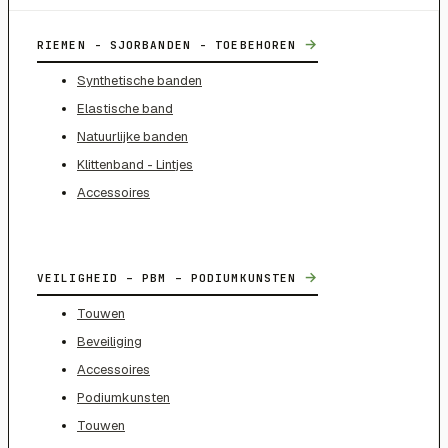
→
RIEMEN - SJORBANDEN - TOEBEHOREN
Synthetische banden
Elastische band
Natuurlijke banden
Klittenband - Lintjes
Accessoires
→
VEILIGHEID – PBM – PODIUMKUNSTEN
Touwen
Beveiliging
Accessoires
Podiumkunsten
Touwen