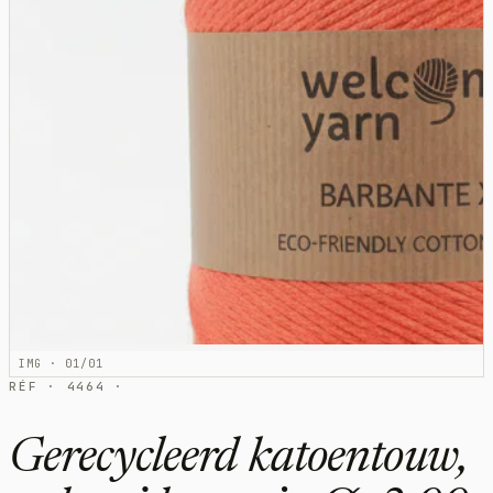
IMG · 01/01
RÉF · 4464 ·
Gerecycleerd katoentouw,