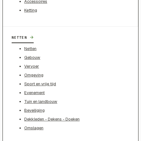
Accessoires
Ketting
→
NETTEN
Netten
Gebouw
Vervoer
Omgeving
Sport en vrije tijd
Evenement
Tuin en landbouw
Beveiliging
Dekkleden - Dekens - Doeken
Omslagen