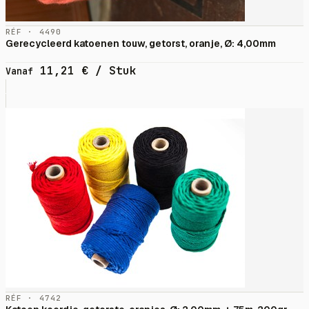
RÉF · 4490
Gerecycleerd katoenen touw, getorst, oranje, Ø: 4,00mm
11,21
€
/ Stuk
Vanaf
RÉF · 4742