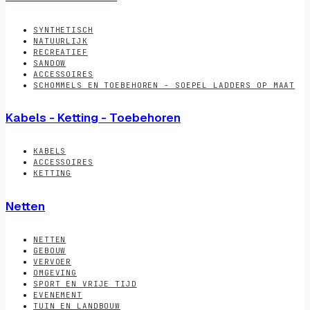
SYNTHETISCH
NATUURLIJK
RECREATIEF
SANDOW
ACCESSOIRES
SCHOMMELS EN TOEBEHOREN - SOEPEL LADDERS OP MAAT
Kabels - Ketting - Toebehoren
KABELS
ACCESSOIRES
KETTING
Netten
NETTEN
GEBOUW
VERVOER
OMGEVING
SPORT EN VRIJE TIJD
EVENEMENT
TUIN EN LANDBOUW