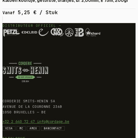
Katoen koordje, getorste, oranjes, Ø: 2,00mm, ± 75m, 200gr
5,25
€
/ Stuk
Vanaf
DISTRIBUTEUR OFFICIEL —
CORDERIE SMITS-HENIN SA
AVENUE DE LA COURONNE 236B
1050 BRUXELLES — BE
+32 2 640 72 47
info@cordage.be
VISA
MC
AMEX
BANCONTACT