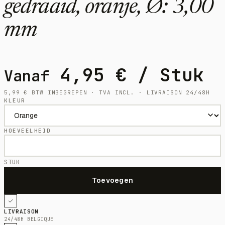
gedraaid, oranje, Ø: 3,00
mm
4,95
€
/ Stuk
Vanaf
5,99
€
BTW INBEGREPEN · TVA INCL. · LIVRAISON 24/48H
KLEUR
HOEVEELHEID
STUK
LIVRAISON
24/48H BELGIQUE