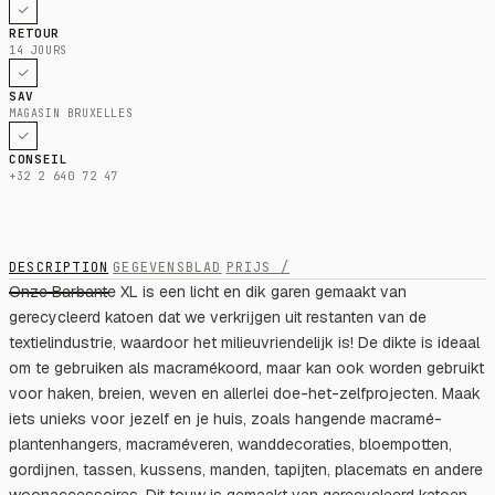
RETOUR
14 JOURS
SAV
MAGASIN BRUXELLES
CONSEIL
+32 2 640 72 47
DESCRIPTION
GEGEVENSBLAD
PRIJS /
Onze Barbante XL is een licht en dik garen gemaakt van
gerecycleerd katoen dat we verkrijgen uit restanten van de
textielindustrie, waardoor het milieuvriendelijk is! De dikte is ideaal
om te gebruiken als macramékoord, maar kan ook worden gebruikt
voor haken, breien, weven en allerlei doe-het-zelfprojecten. Maak
iets unieks voor jezelf en je huis, zoals hangende macramé-
plantenhangers, macraméveren, wanddecoraties, bloempotten,
gordijnen, tassen, kussens, manden, tapijten, placemats en andere
woonaccessoires. Dit touw is gemaakt van gerecycleerd katoen