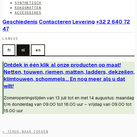
SYNTHETISCH
KOKOSMATTEN
ACCESSOIRES
Geschiedenis
Contacteren
Levering
+32 2 640 72
47
LANGUE
fr
nl
en
Ontdek in één klik al onze producten op maat!
Netten, touwen, riemen, matten, ladders, dekzeilen,
klimtouwen, schommels... En nog meer als u dat
wilt!
Zomeropeningstijden van 13 juli tot en met 14 augustus: maandag
t/m donderdag van 09.00 tot 16.00 uur – vrijdag van 09.00 tot
15.00 uur
← TERUG NAAR ZOEKEN