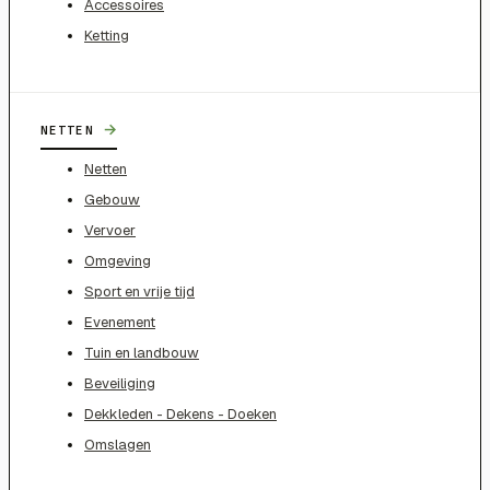
Accessoires
Ketting
→
NETTEN
Netten
Gebouw
Vervoer
Omgeving
Sport en vrije tijd
Evenement
Tuin en landbouw
Beveiliging
Dekkleden - Dekens - Doeken
Omslagen