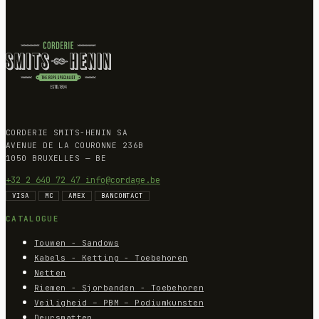
CORDERIE SMITS-HENIN SA
AVENUE DE LA COURONNE 236B
1050 BRUXELLES — BE
+32 2 640 72 47
info@cordage.be
VISA
MC
AMEX
BANCONTACT
CATALOGUE
Touwen - Sandows
Kabels - Ketting - Toebehoren
Netten
Riemen - Sjorbanden - Toebehoren
Veiligheid – PBM – Podiumkunsten
Deursmatten