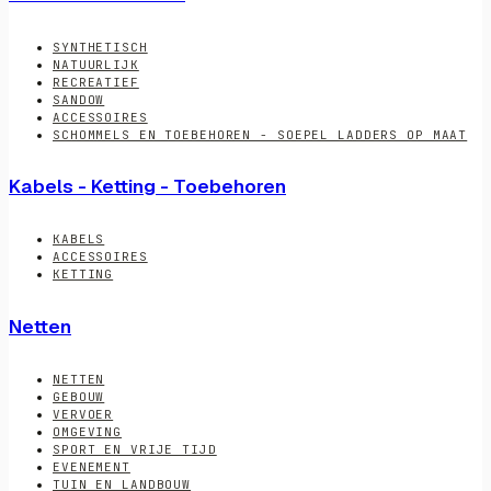
SYNTHETISCH
NATUURLIJK
RECREATIEF
SANDOW
ACCESSOIRES
SCHOMMELS EN TOEBEHOREN - SOEPEL LADDERS OP MAAT
Kabels - Ketting - Toebehoren
KABELS
ACCESSOIRES
KETTING
Netten
NETTEN
GEBOUW
VERVOER
OMGEVING
SPORT EN VRIJE TIJD
EVENEMENT
TUIN EN LANDBOUW