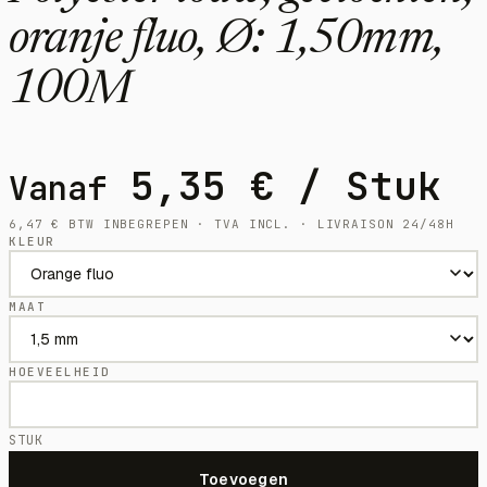
oranje fluo, Ø: 1,50mm,
100M
5,35
€
/ Stuk
Vanaf
6,47
€
BTW INBEGREPEN · TVA INCL. · LIVRAISON 24/48H
KLEUR
MAAT
HOEVEELHEID
STUK