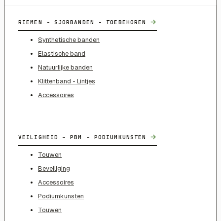
→
RIEMEN - SJORBANDEN - TOEBEHOREN
Synthetische banden
Elastische band
Natuurlijke banden
Klittenband - Lintjes
Accessoires
→
VEILIGHEID – PBM – PODIUMKUNSTEN
Touwen
Beveiliging
Accessoires
Podiumkunsten
Touwen