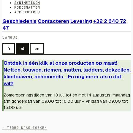
SYNTHETISCH
KOKOSMATTEN
ACCESSOIRES
Geschiedenis
Contacteren
Levering
+32 2 640 72
47
LANGUE
fr
nl
en
Ontdek in één klik al onze producten op maat!
Netten, touwen, riemen, matten, ladders, dekzeilen,
klimtouwen, schommels... En nog meer als u dat
wilt!
Zomeropeningstijden van 13 juli tot en met 14 augustus: maandag
t/m donderdag van 09.00 tot 16.00 uur – vrijdag van 09.00 tot
15.00 uur
← TERUG NAAR ZOEKEN