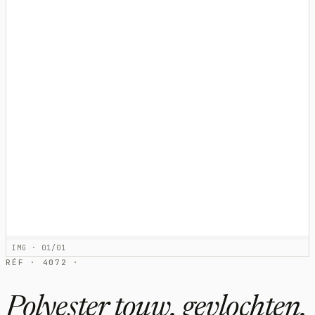
IMG · 01/01
RÉF · 4072 ·
Polyester touw, gevlochten,