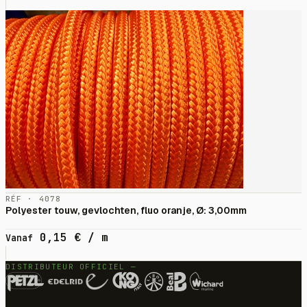
RÉF · 4078
Polyester touw, gevlochten, fluo oranje, Ø: 3,00mm
0,15
€
/ m
Vanaf
DISTRIBUTEUR OFFICIEL —