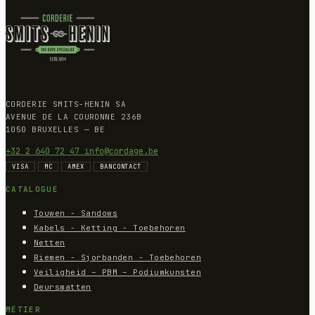
CORDERIE SMITS-HENIN SA
AVENUE DE LA COURONNE 236B
1050 BRUXELLES — BE
+32 2 640 72 47
info@cordage.be
VISA
MC
AMEX
BANCONTACT
CATALOGUE
Touwen - Sandows
Kabels - Ketting - Toebehoren
Netten
Riemen - Sjorbanden - Toebehoren
Veiligheid – PBM – Podiumkunsten
Deursmatten
MÉTIER