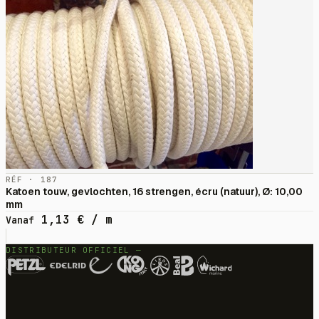
RÉF · 187
Katoen touw, gevlochten, 16 strengen, écru (natuur), Ø: 10,00
mm
1,13
€
/ m
Vanaf
DISTRIBUTEUR OFFICIEL —