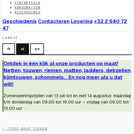
SYNTHETISCH
KOKOSMATTEN
ACCESSOIRES
Geschiedenis
Contacteren
Levering
+32 2 640 72
47
LANGUE
fr
nl
en
Ontdek in één klik al onze producten op maat!
Netten, touwen, riemen, matten, ladders, dekzeilen,
klimtouwen, schommels... En nog meer als u dat
wilt!
Zomeropeningstijden van 13 juli tot en met 14 augustus: maandag
t/m donderdag van 09.00 tot 16.00 uur – vrijdag van 09.00 tot
15.00 uur
← TERUG NAAR ZOEKEN