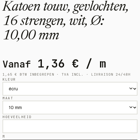
Katoen touw, gevlochten,
16 strengen, wit, Ø:
10,00 mm
1,36
€
/ m
Vanaf
1,65
€
BTW INBEGREPEN · TVA INCL. · LIVRAISON 24/48H
KLEUR
MAAT
HOEVEELHEID
M