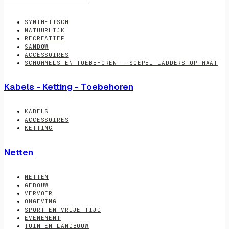
SYNTHETISCH
NATUURLIJK
RECREATIEF
SANDOW
ACCESSOIRES
SCHOMMELS EN TOEBEHOREN - SOEPEL LADDERS OP MAAT
Kabels - Ketting - Toebehoren
KABELS
ACCESSOIRES
KETTING
Netten
NETTEN
GEBOUW
VERVOER
OMGEVING
SPORT EN VRIJE TIJD
EVENEMENT
TUIN EN LANDBOUW