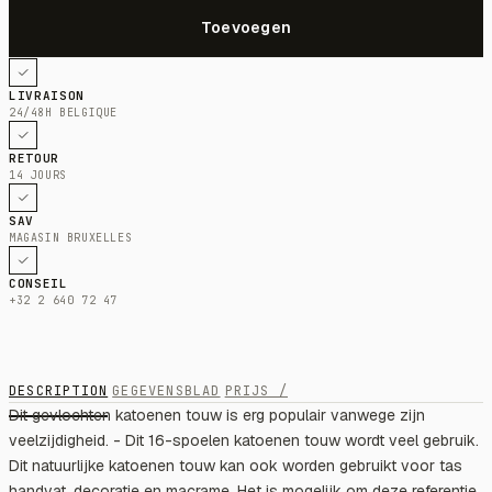
LIVRAISON
24/48H BELGIQUE
RETOUR
14 JOURS
SAV
MAGASIN BRUXELLES
CONSEIL
+32 2 640 72 47
DESCRIPTION
GEGEVENSBLAD
PRIJS /
Dit gevlochten katoenen touw is erg populair vanwege zijn
veelzijdigheid. - Dit 16-spoelen katoenen touw wordt veel gebruik.
Dit natuurlijke katoenen touw kan ook worden gebruikt voor tas
handvat, decoratie en macrame. Het is mogelijk om deze referentie