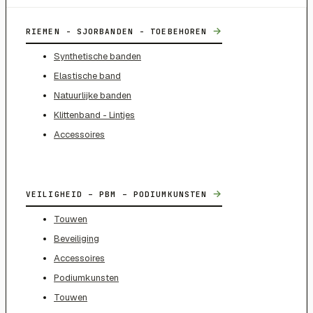
→
RIEMEN - SJORBANDEN - TOEBEHOREN
Synthetische banden
Elastische band
Natuurlijke banden
Klittenband - Lintjes
Accessoires
→
VEILIGHEID – PBM – PODIUMKUNSTEN
Touwen
Beveiliging
Accessoires
Podiumkunsten
Touwen