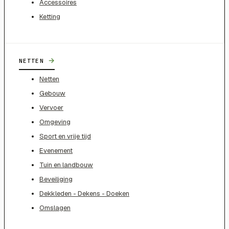
Accessoires
Ketting
→
NETTEN
Netten
Gebouw
Vervoer
Omgeving
Sport en vrije tijd
Evenement
Tuin en landbouw
Beveiliging
Dekkleden - Dekens - Doeken
Omslagen