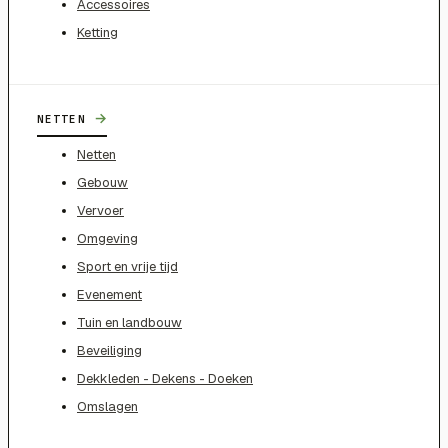
Accessoires
Ketting
→
NETTEN
Netten
Gebouw
Vervoer
Omgeving
Sport en vrije tijd
Evenement
Tuin en landbouw
Beveiliging
Dekkleden - Dekens - Doeken
Omslagen