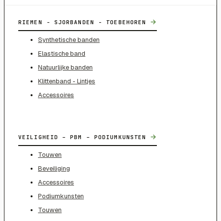
→
RIEMEN - SJORBANDEN - TOEBEHOREN
Synthetische banden
Elastische band
Natuurlijke banden
Klittenband - Lintjes
Accessoires
→
VEILIGHEID – PBM – PODIUMKUNSTEN
Touwen
Beveiliging
Accessoires
Podiumkunsten
Touwen