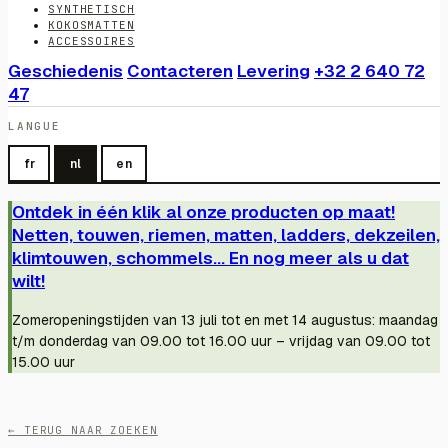
SYNTHETISCH
KOKOSMATTEN
ACCESSOIRES
Geschiedenis
Contacteren
Levering
+32 2 640 72
47
LANGUE
fr
nl
en
Ontdek in één klik al onze producten op maat!
Netten, touwen, riemen, matten, ladders, dekzeilen,
klimtouwen, schommels... En nog meer als u dat
wilt!
Zomeropeningstijden van 13 juli tot en met 14 augustus: maandag
t/m donderdag van 09.00 tot 16.00 uur – vrijdag van 09.00 tot
15.00 uur
← TERUG NAAR ZOEKEN