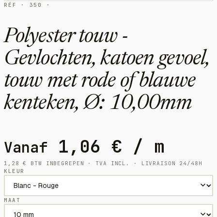
RÉF · 350 ·
Polyester touw -
Gevlochten, katoen gevoel,
touw met rode of blauwe
kenteken, Ø: 10,00mm
1,06
€
/ m
Vanaf
1,28
€
BTW INBEGREPEN · TVA INCL. · LIVRAISON 24/48H
KLEUR
MAAT