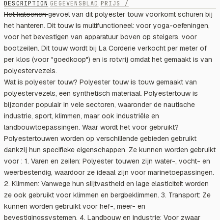
DESCRIPTION
GEGEVENSBLAD
PRIJS /
Het katoenen gevoel van dit polyester touw voorkomt schuren bij
het hanteren. Dit touw is multifunctioneel: voor yoga-oefeningen,
voor het bevestigen van apparatuur boven op steigers, voor
bootzeilen. Dit touw wordt bij La Corderie verkocht per meter of
per klos (voor "goedkoop") en is rotvrij omdat het gemaakt is van
polyestervezels.
Wat is polyester touw? Polyester touw is touw gemaakt van
polyestervezels, een synthetisch materiaal. Polyestertouw is
bijzonder populair in vele sectoren, waaronder de nautische
industrie, sport, klimmen, maar ook industriële en
landbouwtoepassingen. Waar wordt het voor gebruikt?
Polyestertouwen worden op verschillende gebieden gebruikt
dankzij hun specifieke eigenschappen. Ze kunnen worden gebruikt
voor : 1. Varen en zeilen: Polyester touwen zijn water-, vocht- en
weerbestendig, waardoor ze ideaal zijn voor marinetoepassingen.
2. Klimmen: Vanwege hun slijtvastheid en lage elasticiteit worden
ze ook gebruikt voor klimmen en bergbeklimmen. 3. Transport: Ze
kunnen worden gebruikt voor hef-, meer- en
bevestigingssystemen. 4. Landbouw en industrie: Voor zwaar