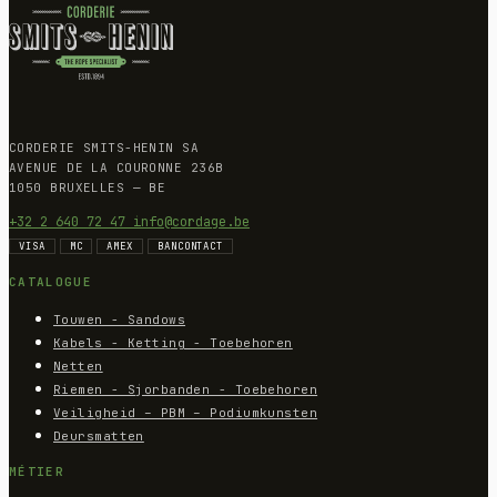
CORDERIE SMITS-HENIN SA
AVENUE DE LA COURONNE 236B
1050 BRUXELLES — BE
+32 2 640 72 47
info@cordage.be
VISA
MC
AMEX
BANCONTACT
CATALOGUE
Touwen - Sandows
Kabels - Ketting - Toebehoren
Netten
Riemen - Sjorbanden - Toebehoren
Veiligheid – PBM – Podiumkunsten
Deursmatten
MÉTIER