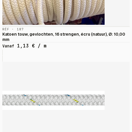
RÉF · 187
Katoen touw, gevlochten, 16 strengen, écru (natuur), Ø: 10,00
mm
1,13
€
/ m
Vanaf