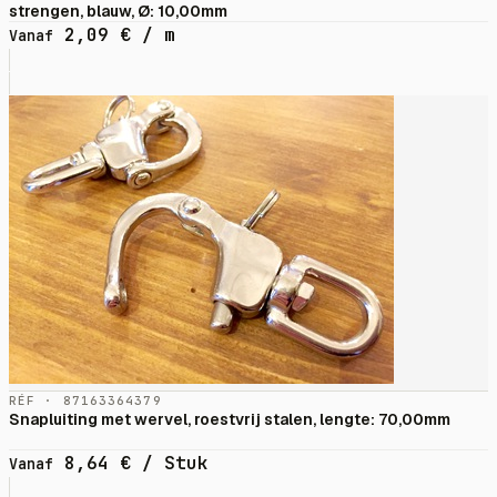
strengen, blauw, Ø: 10,00mm
2,09
€
/ m
Vanaf
RÉF · 87163364379
Snapluiting met wervel, roestvrij stalen, lengte: 70,00mm
8,64
€
/ Stuk
Vanaf