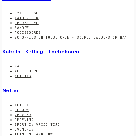
SYNTHETISCH
NATUURLIJK
RECREATIEF
SANDOW
ACCESSOIRES
SCHOMMELS EN TOEBEHOREN - SOEPEL LADDERS OP MAAT
Kabels - Ketting - Toebehoren
KABELS
ACCESSOIRES
KETTING
Netten
NETTEN
GEBOUW
VERVOER
OMGEVING
SPORT EN VRIJE TIJD
EVENEMENT
TUIN EN LANDBOUW