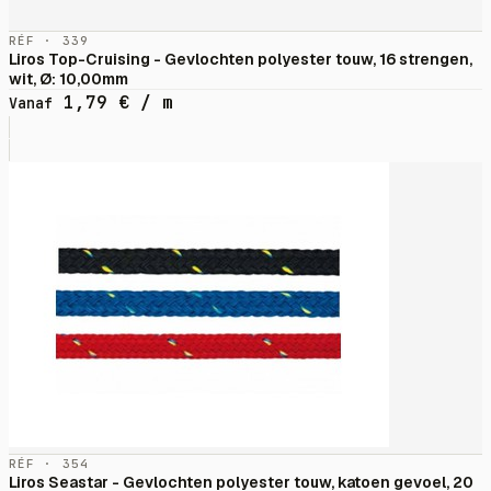
RÉF · 339
Liros Top-Cruising - Gevlochten polyester touw, 16 strengen,
wit, Ø: 10,00mm
1,79
€
/ m
Vanaf
RÉF · 354
Liros Seastar - Gevlochten polyester touw, katoen gevoel, 20