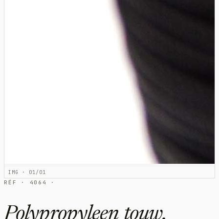
IMG · 01/01
RÉF · 4064 ·
Polypropyleen touw,