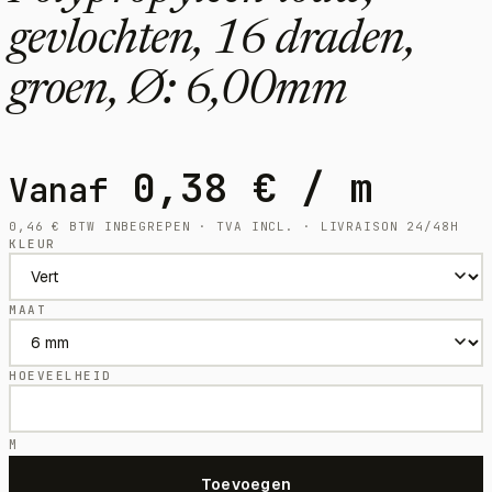
gevlochten, 16 draden,
groen, Ø: 6,00mm
0,38
€
/ m
Vanaf
0,46
€
BTW INBEGREPEN · TVA INCL. · LIVRAISON 24/48H
KLEUR
MAAT
HOEVEELHEID
M