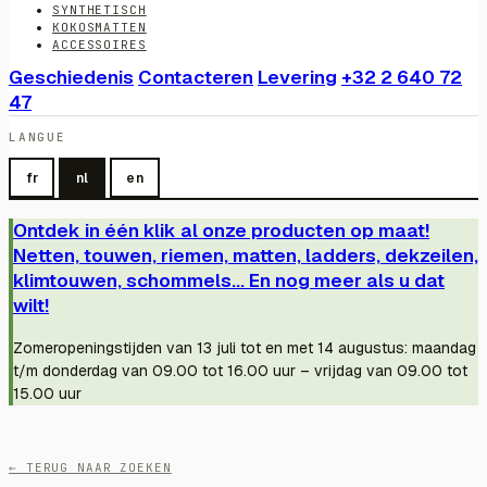
SYNTHETISCH
KOKOSMATTEN
ACCESSOIRES
Geschiedenis
Contacteren
Levering
+32 2 640 72
47
LANGUE
fr
nl
en
Ontdek in één klik al onze producten op maat!
Netten, touwen, riemen, matten, ladders, dekzeilen,
klimtouwen, schommels... En nog meer als u dat
wilt!
Zomeropeningstijden van 13 juli tot en met 14 augustus: maandag
t/m donderdag van 09.00 tot 16.00 uur – vrijdag van 09.00 tot
15.00 uur
← TERUG NAAR ZOEKEN