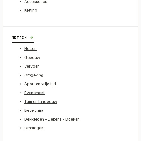
Accessoires
Ketting
→
NETTEN
Netten
Gebouw
Vervoer
Omgeving
Sport en vrije tijd
Evenement
Tuin en landbouw
Beveiliging
Dekkleden - Dekens - Doeken
Omslagen