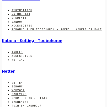
SYNTHETISCH
NATUURLIJK
RECREATIEF
SANDOW
ACCESSOIRES
SCHOMMELS EN TOEBEHOREN - SOEPEL LADDERS OP MAAT
Kabels - Ketting - Toebehoren
KABELS
ACCESSOIRES
KETTING
Netten
NETTEN
GEBOUW
VERVOER
OMGEVING
SPORT EN VRIJE TIJD
EVENEMENT
TUIN EN LANDBOUW