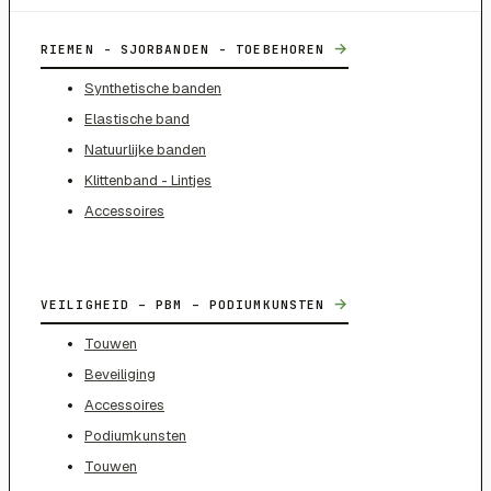
→
RIEMEN - SJORBANDEN - TOEBEHOREN
Synthetische banden
Elastische band
Natuurlijke banden
Klittenband - Lintjes
Accessoires
→
VEILIGHEID – PBM – PODIUMKUNSTEN
Touwen
Beveiliging
Accessoires
Podiumkunsten
Touwen