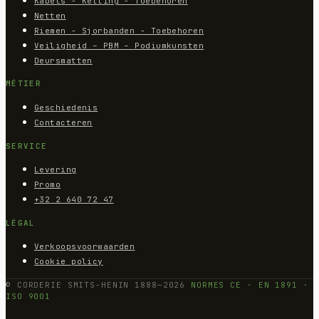
Kabels - Ketting - Toebehoren
Netten
Riemen - Sjorbanden - Toebehoren
Veiligheid – PBM – Podiumkunsten
Deursmatten
MÉTIER
Geschiedenis
Contacteren
SERVICE
Levering
Promo
+32 2 640 72 47
LÉGAL
Verkoopsvoorwaarden
Cookie policy
© CORDERIE SMITS-HENIN 1888—2026
NORMES CE · EN 1891 ·
ISO 9001