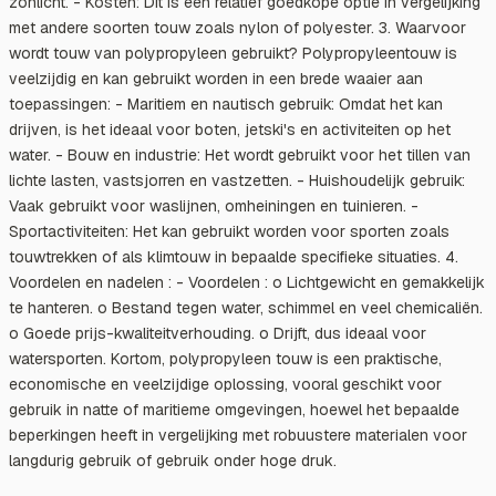
zonlicht. - Kosten: Dit is een relatief goedkope optie in vergelijking
met andere soorten touw zoals nylon of polyester. 3. Waarvoor
wordt touw van polypropyleen gebruikt? Polypropyleentouw is
veelzijdig en kan gebruikt worden in een brede waaier aan
toepassingen: - Maritiem en nautisch gebruik: Omdat het kan
drijven, is het ideaal voor boten, jetski's en activiteiten op het
water. - Bouw en industrie: Het wordt gebruikt voor het tillen van
lichte lasten, vastsjorren en vastzetten. - Huishoudelijk gebruik:
Vaak gebruikt voor waslijnen, omheiningen en tuinieren. -
Sportactiviteiten: Het kan gebruikt worden voor sporten zoals
touwtrekken of als klimtouw in bepaalde specifieke situaties. 4.
Voordelen en nadelen : - Voordelen : o Lichtgewicht en gemakkelijk
te hanteren. o Bestand tegen water, schimmel en veel chemicaliën.
o Goede prijs-kwaliteitverhouding. o Drijft, dus ideaal voor
watersporten. Kortom, polypropyleen touw is een praktische,
economische en veelzijdige oplossing, vooral geschikt voor
gebruik in natte of maritieme omgevingen, hoewel het bepaalde
beperkingen heeft in vergelijking met robuustere materialen voor
langdurig gebruik of gebruik onder hoge druk.