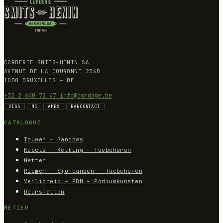
CORDERIE SMITS-HENIN SA
AVENUE DE LA COURONNE 236B
1050 BRUXELLES — BE
+32 2 640 72 47
info@cordage.be
VISA
MC
AMEX
BANCONTACT
CATALOGUE
Touwen - Sandows
Kabels - Ketting - Toebehoren
Netten
Riemen - Sjorbanden - Toebehoren
Veiligheid – PBM – Podiumkunsten
Deursmatten
MÉTIER