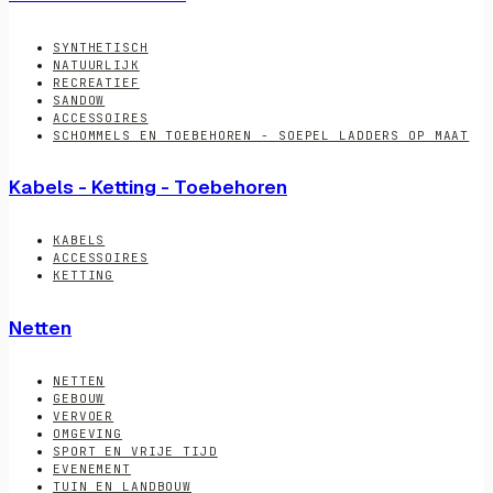
SYNTHETISCH
NATUURLIJK
RECREATIEF
SANDOW
ACCESSOIRES
SCHOMMELS EN TOEBEHOREN - SOEPEL LADDERS OP MAAT
Kabels - Ketting - Toebehoren
KABELS
ACCESSOIRES
KETTING
Netten
NETTEN
GEBOUW
VERVOER
OMGEVING
SPORT EN VRIJE TIJD
EVENEMENT
TUIN EN LANDBOUW