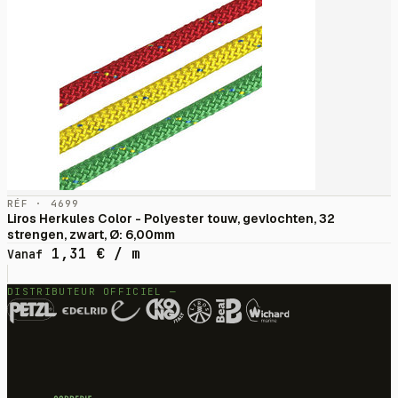
RÉF · 4699
Liros Herkules Color - Polyester touw, gevlochten, 32
strengen, zwart, Ø: 6,00mm
1,31
€
/ m
Vanaf
DISTRIBUTEUR OFFICIEL —