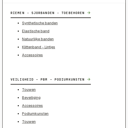
→
RIEMEN - SJORBANDEN - TOEBEHOREN
Synthetische banden
Elastische band
Natuurlijke banden
Klittenband - Lintjes
Accessoires
→
VEILIGHEID – PBM – PODIUMKUNSTEN
Touwen
Beveiliging
Accessoires
Podiumkunsten
Touwen