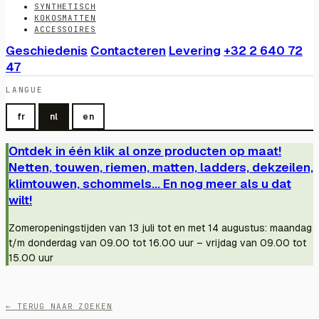
SYNTHETISCH
KOKOSMATTEN
ACCESSOIRES
Geschiedenis
Contacteren
Levering
+32 2 640 72
47
LANGUE
fr
nl
en
Ontdek in één klik al onze producten op maat!
Netten, touwen, riemen, matten, ladders, dekzeilen,
klimtouwen, schommels... En nog meer als u dat
wilt!
Zomeropeningstijden van 13 juli tot en met 14 augustus: maandag
t/m donderdag van 09.00 tot 16.00 uur – vrijdag van 09.00 tot
15.00 uur
← TERUG NAAR ZOEKEN