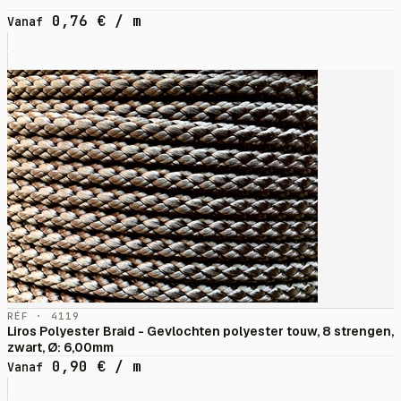
0,76
€
/ m
Vanaf
RÉF · 4119
Liros Polyester Braid - Gevlochten polyester touw, 8 strengen,
zwart, Ø: 6,00mm
0,90
€
/ m
Vanaf