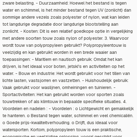
zware belasting. - Duurzaamheid: Hoewel het bestand is tegen
water en schimmel, is het minder bestand tegen UV (zonlicht) dan
sommige andere vezels zoals polyester of nylon, wat kan leiden
tot langdurige degradatie door langdurige blootstelling aan
zonlicht. - Kosten: Dit is een relatief goedkope optie in vergelijking
met andere soorten touw zoals nylon of polyester. 3. Waarvoor
wordt touw van polypropyleen gebruikt? Polypropyleentouw is
veelzijdig en kan gebruikt worden in een brede waaier aan
toepassingen: - Maritiem en nautisch gebruik: Omdat het kan
drijven, is het ideaal voor boten, jetski's en activiteiten op het
water. - Bouw en industrie: Het wordt gebruikt voor het tillen van
lichte lasten, vastsjorren en vastzetten. - Huishoudelijk gebruik:
Vaak gebruikt voor waslijnen, omheiningen en tuinieren. -
Sportactiviteiten: Het kan gebruikt worden voor sporten zoals
touwtrekken of als klimtouw in bepaalde specifieke situaties. 4.
Voordelen en nadelen : - Voordelen : o Lichtgewicht en gemakkelijk
te hanteren. o Bestand tegen water, schimmel en veel chemicaliën.
o Goede prijs-kwaliteitverhouding. o Drijft, dus ideaal voor
watersporten. Kortom, polypropyleen touw is een praktische,
economische en veelzijdige oplossing, vooral geschikt voor