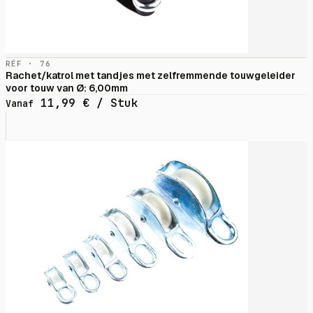
RÉF · 76
Rachet/katrol met tandjes met zelfremmende touwgeleider
voor touw van Ø: 6,00mm
11,99
€
/ Stuk
Vanaf