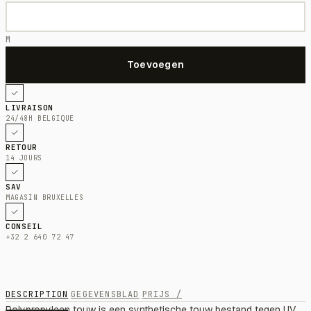
M
LIVRAISON
24/48H BELGIQUE
RETOUR
14 JOURS
SAV
MAGASIN BRUXELLES
CONSEIL
+32 2 640 72 47
DESCRIPTION
GEGEVENSBLAD
PRIJS /
Polypropyleen touw is een synthetische touw bestand tegen UV,