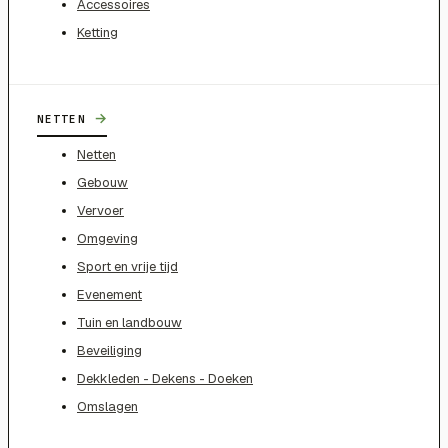
Accessoires
Ketting
→
NETTEN
Netten
Gebouw
Vervoer
Omgeving
Sport en vrije tijd
Evenement
Tuin en landbouw
Beveiliging
Dekkleden - Dekens - Doeken
Omslagen