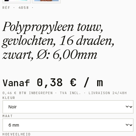
RÉF · 4058 ·
Polypropyleen touw,
gevlochten, 16 draden,
zwart, Ø: 6,00mm
0,38
€
/ m
Vanaf
0,46
€
BTW INBEGREPEN · TVA INCL. · LIVRAISON 24/48H
KLEUR
MAAT
HOEVEELHEID