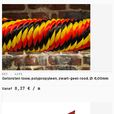
RÉF · 4395
Getorsten touw, polypropyleen, zwart-geel-rood, Ø: 6,00mm
0,37
€
/ m
Vanaf