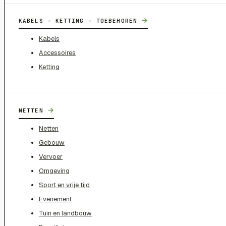
→
KABELS - KETTING - TOEBEHOREN
Kabels
Accessoires
Ketting
→
NETTEN
Netten
Gebouw
Vervoer
Omgeving
Sport en vrije tijd
Evenement
Tuin en landbouw