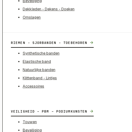
Beveiliging
Dekkleden - Dekens - Doeken
Omslagen
→
RIEMEN - SJORBANDEN - TOEBEHOREN
Synthetische banden
Elastische band
Natuurlijke banden
Klittenband - Lintjes
Accessoires
→
VEILIGHEID – PBM – PODIUMKUNSTEN
Touwen
Beveiliging