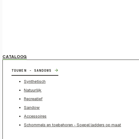
CATALOOG
→
TOUWEN - SANDOWS
Synthetisch
Natuurlijk
Recreatief
Sandow
Accessoires
Schommels en toebehoren - Soepel ladders op maat