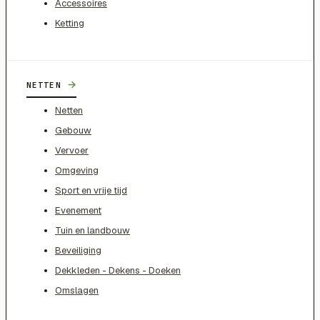
Accessoires
Ketting
→
NETTEN
Netten
Gebouw
Vervoer
Omgeving
Sport en vrije tijd
Evenement
Tuin en landbouw
Beveiliging
Dekkleden - Dekens - Doeken
Omslagen