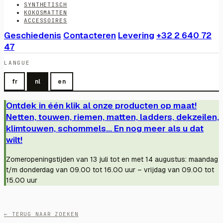
SYNTHETISCH
KOKOSMATTEN
ACCESSOIRES
Geschiedenis
Contacteren
Levering
+32 2 640 72
47
LANGUE
fr
nl
en
Ontdek in één klik al onze producten op maat!
Netten, touwen, riemen, matten, ladders, dekzeilen,
klimtouwen, schommels... En nog meer als u dat
wilt!
Zomeropeningstijden van 13 juli tot en met 14 augustus: maandag
t/m donderdag van 09.00 tot 16.00 uur – vrijdag van 09.00 tot
15.00 uur
← TERUG NAAR ZOEKEN