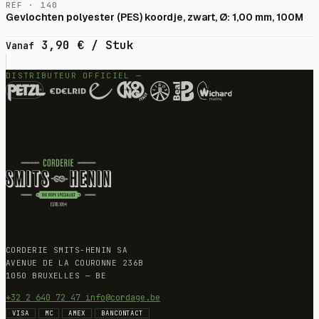
RÉF · 140
Gevlochten polyester (PES) koordje, zwart, Ø: 1,00 mm, 100M
3,90
€
/ Stuk
Vanaf
DISTRIBUTEUR OFFICIEL —
CORDERIE SMITS-HENIN SA
AVENUE DE LA COURONNE 236B
1050 BRUXELLES — BE
+32 2 640 72 47
info@cordage.be
VISA
MC
AMEX
BANCONTACT