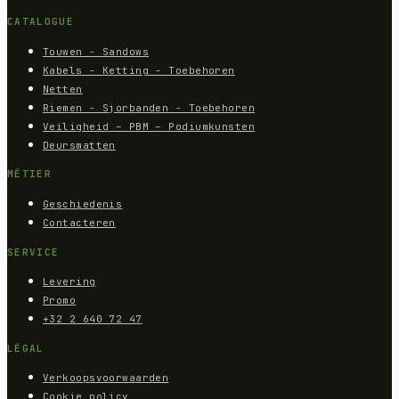
CATALOGUE
Touwen - Sandows
Kabels - Ketting - Toebehoren
Netten
Riemen - Sjorbanden - Toebehoren
Veiligheid – PBM – Podiumkunsten
Deursmatten
MÉTIER
Geschiedenis
Contacteren
SERVICE
Levering
Promo
+32 2 640 72 47
LÉGAL
Verkoopsvoorwaarden
Cookie policy