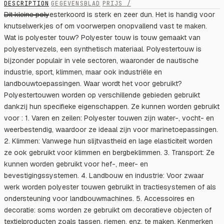
DESCRIPTION
GEGEVENSBLAD
PRIJS /
Dit kleine polyesterkoord is sterk en zeer dun. Het is handig voor
knutselwerkjes of om voorwerpen onopvallend vast te maken.
Wat is polyester touw? Polyester touw is touw gemaakt van
polyestervezels, een synthetisch materiaal. Polyestertouw is
bijzonder populair in vele sectoren, waaronder de nautische
industrie, sport, klimmen, maar ook industriële en
landbouwtoepassingen. Waar wordt het voor gebruikt?
Polyestertouwen worden op verschillende gebieden gebruikt
dankzij hun specifieke eigenschappen. Ze kunnen worden gebruikt
voor : 1. Varen en zeilen: Polyester touwen zijn water-, vocht- en
weerbestendig, waardoor ze ideaal zijn voor marinetoepassingen.
2. Klimmen: Vanwege hun slijtvastheid en lage elasticiteit worden
ze ook gebruikt voor klimmen en bergbeklimmen. 3. Transport: Ze
kunnen worden gebruikt voor hef-, meer- en
bevestigingssystemen. 4. Landbouw en industrie: Voor zwaar
werk worden polyester touwen gebruikt in tractiesystemen of als
ondersteuning voor landbouwmachines. 5. Accessoires en
decoratie: soms worden ze gebruikt om decoratieve objecten of
textielproducten zoals tassen, riemen, enz. te maken. Kenmerken