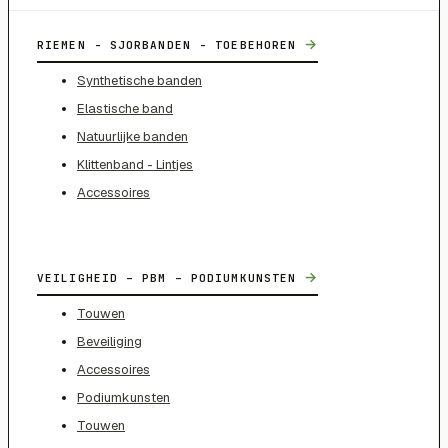
→
RIEMEN - SJORBANDEN - TOEBEHOREN
Synthetische banden
Elastische band
Natuurlijke banden
Klittenband - Lintjes
Accessoires
→
VEILIGHEID – PBM – PODIUMKUNSTEN
Touwen
Beveiliging
Accessoires
Podiumkunsten
Touwen