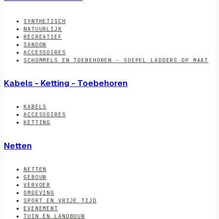
SYNTHETISCH
NATUURLIJK
RECREATIEF
SANDOW
ACCESSOIRES
SCHOMMELS EN TOEBEHOREN - SOEPEL LADDERS OP MAAT
Kabels - Ketting - Toebehoren
KABELS
ACCESSOIRES
KETTING
Netten
NETTEN
GEBOUW
VERVOER
OMGEVING
SPORT EN VRIJE TIJD
EVENEMENT
TUIN EN LANDBOUW