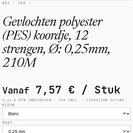
RÉF · 150 ·
Gevlochten polyester
(PES) koordje, 12
strengen, Ø: 0,25mm,
210M
7,57
€
/ Stuk
Vanaf
9,16
€
BTW INBEGREPEN · TVA INCL. · LIVRAISON 24/48H
KLEUR
MAAT