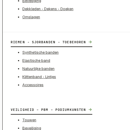
Beveiliging
Dekkleden - Dekens - Doeken
Omslagen
→
RIEMEN - SJORBANDEN - TOEBEHOREN
Synthetische banden
Elastische band
Natuurlijke banden
Klittenband - Lintjes
Accessoires
→
VEILIGHEID – PBM – PODIUMKUNSTEN
Touwen
Beveiliging