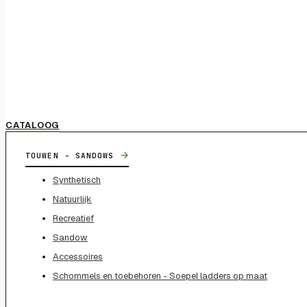
CATALOOG
→
TOUWEN - SANDOWS
Synthetisch
Natuurlijk
Recreatief
Sandow
Accessoires
Schommels en toebehoren - Soepel ladders op maat