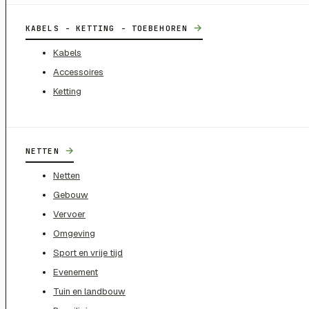
→
KABELS - KETTING - TOEBEHOREN
Kabels
Accessoires
Ketting
→
NETTEN
Netten
Gebouw
Vervoer
Omgeving
Sport en vrije tijd
Evenement
Tuin en landbouw