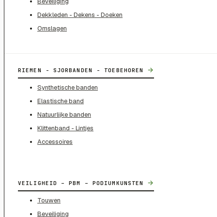
Beveiliging
Dekkleden - Dekens - Doeken
Omslagen
→
RIEMEN - SJORBANDEN - TOEBEHOREN
Synthetische banden
Elastische band
Natuurlijke banden
Klittenband - Lintjes
Accessoires
→
VEILIGHEID – PBM – PODIUMKUNSTEN
Touwen
Beveiliging