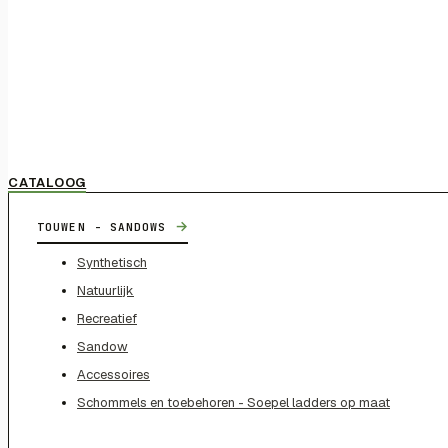
CATALOOG
→
TOUWEN - SANDOWS
Synthetisch
Natuurlijk
Recreatief
Sandow
Accessoires
Schommels en toebehoren - Soepel ladders op maat