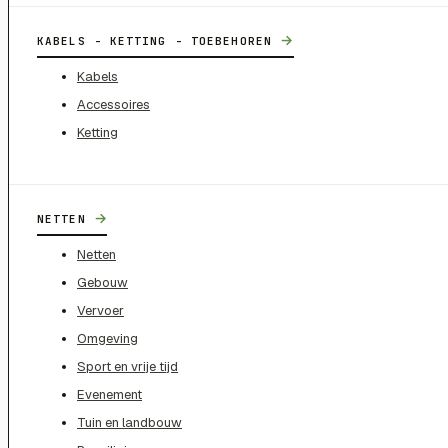
→
KABELS - KETTING - TOEBEHOREN
Kabels
Accessoires
Ketting
→
NETTEN
Netten
Gebouw
Vervoer
Omgeving
Sport en vrije tijd
Evenement
Tuin en landbouw