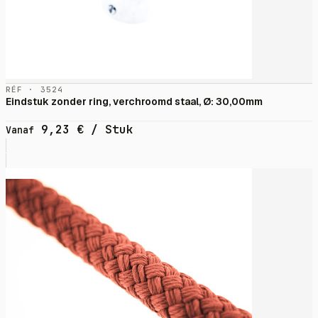
RÉF · 3524
Eindstuk zonder ring, verchroomd staal, Ø: 30,00mm
9,23
€
/ Stuk
Vanaf