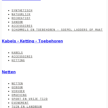
SYNTHETISCH
NATUURLIJK
RECREATIEF
SANDOW
ACCESSOIRES
SCHOMMELS EN TOEBEHOREN - SOEPEL LADDERS OP MAAT
Kabels - Ketting - Toebehoren
KABELS
ACCESSOIRES
KETTING
Netten
NETTEN
GEBOUW
VERVOER
OMGEVING
SPORT EN VRIJE TIJD
EVENEMENT
TUIN EN LANDBOUW