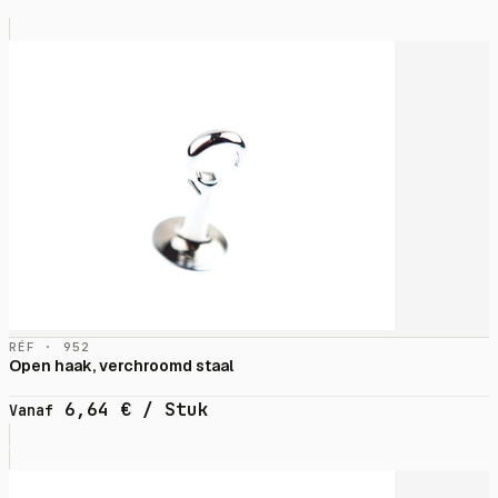
RÉF · 952
Open haak, verchroomd staal
6,64
€
/ Stuk
Vanaf