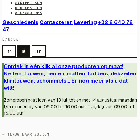
SYNTHETISCH
KOKOSMATTEN
ACCESSOIRES
Geschiedenis
Contacteren
Levering
+32 2 640 72
47
LANGUE
fr
nl
en
Ontdek in één klik al onze producten op maat!
Netten, touwen, riemen, matten, ladders, dekzeilen,
klimtouwen, schommels... En nog meer als u dat
wilt!
Zomeropeningstijden van 13 juli tot en met 14 augustus: maandag
t/m donderdag van 09.00 tot 16.00 uur – vrijdag van 09.00 tot
15.00 uur
← TERUG NAAR ZOEKEN