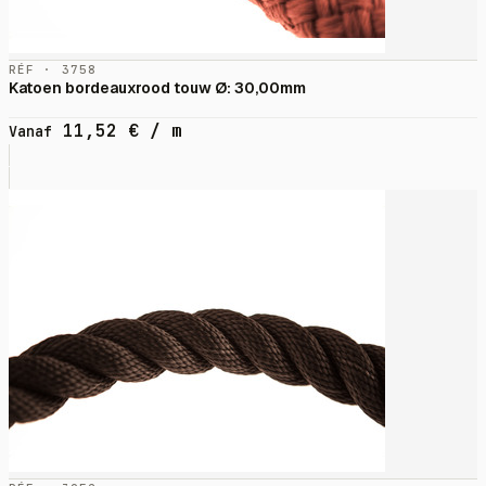
RÉF · 3758
Katoen bordeauxrood touw Ø: 30,00mm
11,52
€
/ m
Vanaf