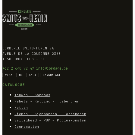
CORDERIE SMITS-HENIN SA
AVENUE DE LA COURONNE 236B
1050 BRUXELLES — BE
+32 2 640 72 47
info@cordage.be
VISA
MC
AMEX
BANCONTACT
CATALOGUE
Touwen - Sandows
Kabels - Ketting - Toebehoren
Netten
Riemen - Sjorbanden - Toebehoren
Veiligheid – PBM – Podiumkunsten
Deursmatten