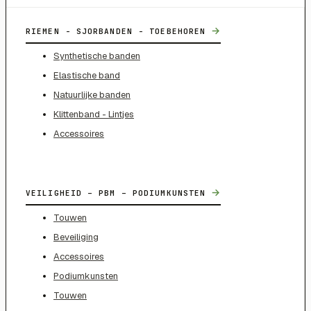
→
RIEMEN - SJORBANDEN - TOEBEHOREN
Synthetische banden
Elastische band
Natuurlijke banden
Klittenband - Lintjes
Accessoires
→
VEILIGHEID – PBM – PODIUMKUNSTEN
Touwen
Beveiliging
Accessoires
Podiumkunsten
Touwen