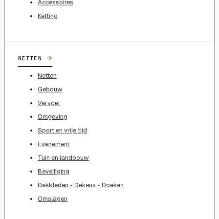
Accessoires
Ketting
→
NETTEN
Netten
Gebouw
Vervoer
Omgeving
Sport en vrije tijd
Evenement
Tuin en landbouw
Beveiliging
Dekkleden - Dekens - Doeken
Omslagen