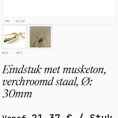
IMG · 01/02
RÉF · 957 ·
Eindstuk met musketon,
verchroomd staal, Ø:
30mm
21,37
€
/ Stuk