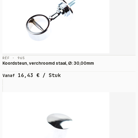
RÉF · 965
Koordsteun, verchroomd staal, Ø: 30,00mm
16,43
€
/ Stuk
Vanaf