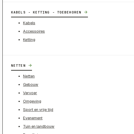
→
KABELS - KETTING - TOEBEHOREN
Kabels
Accessoires
Ketting
→
NETTEN
Netten
Gebouw
Vervoer
Omgeving
Sport en vrije tijd
Evenement
Tuin en landbouw