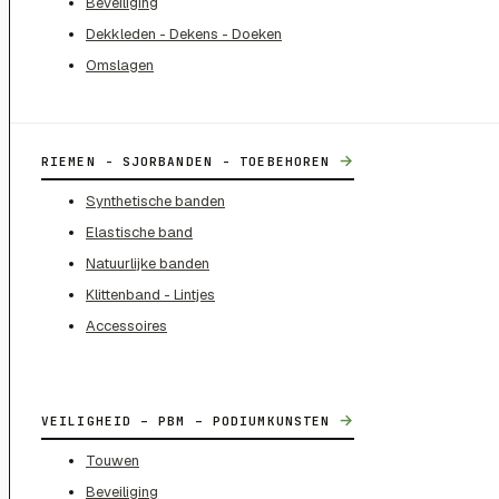
Beveiliging
Dekkleden - Dekens - Doeken
Omslagen
→
RIEMEN - SJORBANDEN - TOEBEHOREN
Synthetische banden
Elastische band
Natuurlijke banden
Klittenband - Lintjes
Accessoires
→
VEILIGHEID – PBM – PODIUMKUNSTEN
Touwen
Beveiliging