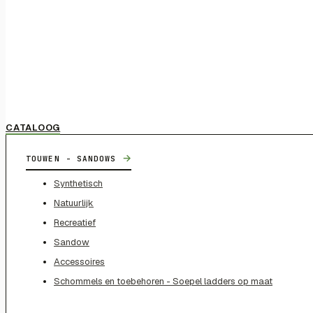
CATALOOG
→
TOUWEN - SANDOWS
Synthetisch
Natuurlijk
Recreatief
Sandow
Accessoires
Schommels en toebehoren - Soepel ladders op maat