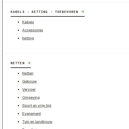
→
KABELS - KETTING - TOEBEHOREN
Kabels
Accessoires
Ketting
→
NETTEN
Netten
Gebouw
Vervoer
Omgeving
Sport en vrije tijd
Evenement
Tuin en landbouw