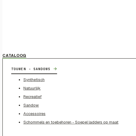
CATALOOG
→
TOUWEN - SANDOWS
Synthetisch
Natuurlijk
Recreatief
Sandow
Accessoires
Schommels en toebehoren - Soepel ladders op maat