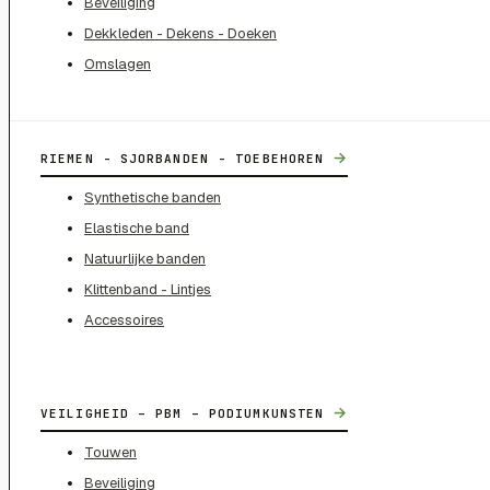
Beveiliging
Dekkleden - Dekens - Doeken
Omslagen
→
RIEMEN - SJORBANDEN - TOEBEHOREN
Synthetische banden
Elastische band
Natuurlijke banden
Klittenband - Lintjes
Accessoires
→
VEILIGHEID – PBM – PODIUMKUNSTEN
Touwen
Beveiliging