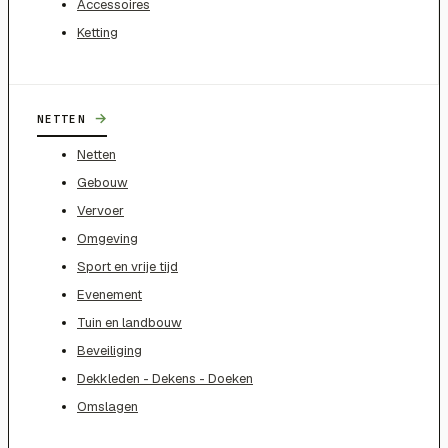
Accessoires
Ketting
→
NETTEN
Netten
Gebouw
Vervoer
Omgeving
Sport en vrije tijd
Evenement
Tuin en landbouw
Beveiliging
Dekkleden - Dekens - Doeken
Omslagen