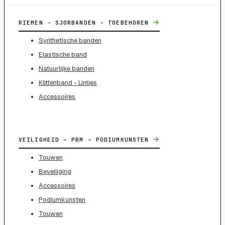
→
RIEMEN - SJORBANDEN - TOEBEHOREN
Synthetische banden
Elastische band
Natuurlijke banden
Klittenband - Lintjes
Accessoires
→
VEILIGHEID – PBM – PODIUMKUNSTEN
Touwen
Beveiliging
Accessoires
Podiumkunsten
Touwen