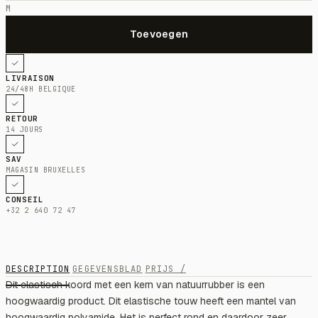
M
LIVRAISON
24/48H BELGIQUE
RETOUR
14 JOURS
SAV
MAGASIN BRUXELLES
CONSEIL
+32 2 640 72 47
DESCRIPTION
GEGEVENSBLAD
PRIJS /
Dit elastisch koord met een kern van natuurrubber is een
hoogwaardig product. Dit elastische touw heeft een mantel van
hoogwaardig polyamide. Het is perfect rond en daardoor zeer