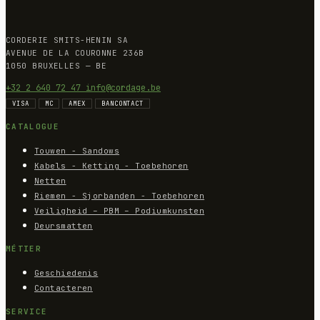
CORDERIE SMITS-HENIN SA
AVENUE DE LA COURONNE 236B
1050 BRUXELLES — BE
+32 2 640 72 47
info@cordage.be
VISA
MC
AMEX
BANCONTACT
CATALOGUE
Touwen - Sandows
Kabels - Ketting - Toebehoren
Netten
Riemen - Sjorbanden - Toebehoren
Veiligheid – PBM – Podiumkunsten
Deursmatten
MÉTIER
Geschiedenis
Contacteren
SERVICE