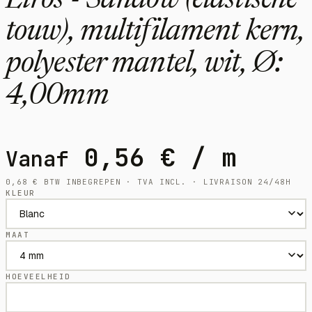
Liros - Sandow (elastische
touw), multifilament kern,
polyester mantel, wit, Ø:
4,00mm
0,56
€
/ m
Vanaf
0,68
€
BTW INBEGREPEN · TVA INCL. · LIVRAISON 24/48H
KLEUR
MAAT
HOEVEELHEID