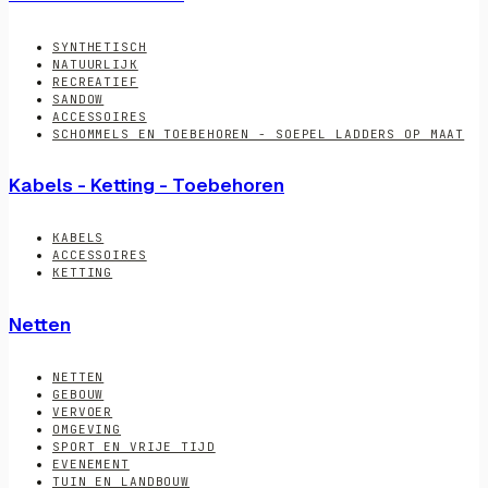
SYNTHETISCH
NATUURLIJK
RECREATIEF
SANDOW
ACCESSOIRES
SCHOMMELS EN TOEBEHOREN - SOEPEL LADDERS OP MAAT
Kabels - Ketting - Toebehoren
KABELS
ACCESSOIRES
KETTING
Netten
NETTEN
GEBOUW
VERVOER
OMGEVING
SPORT EN VRIJE TIJD
EVENEMENT
TUIN EN LANDBOUW