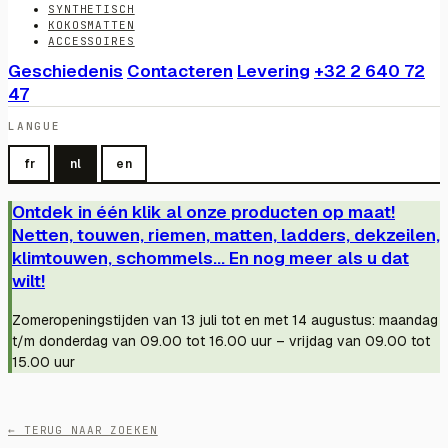
SYNTHETISCH
KOKOSMATTEN
ACCESSOIRES
Geschiedenis
Contacteren
Levering
+32 2 640 72
47
LANGUE
fr
nl
en
Ontdek in één klik al onze producten op maat!
Netten, touwen, riemen, matten, ladders, dekzeilen,
klimtouwen, schommels... En nog meer als u dat
wilt!
Zomeropeningstijden van 13 juli tot en met 14 augustus: maandag
t/m donderdag van 09.00 tot 16.00 uur – vrijdag van 09.00 tot
15.00 uur
← TERUG NAAR ZOEKEN