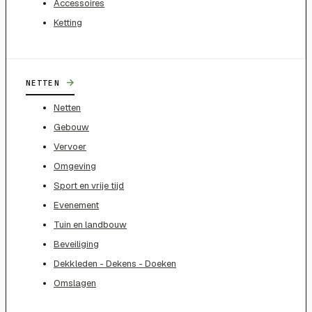
Accessoires
Ketting
→
NETTEN
Netten
Gebouw
Vervoer
Omgeving
Sport en vrije tijd
Evenement
Tuin en landbouw
Beveiliging
Dekkleden - Dekens - Doeken
Omslagen