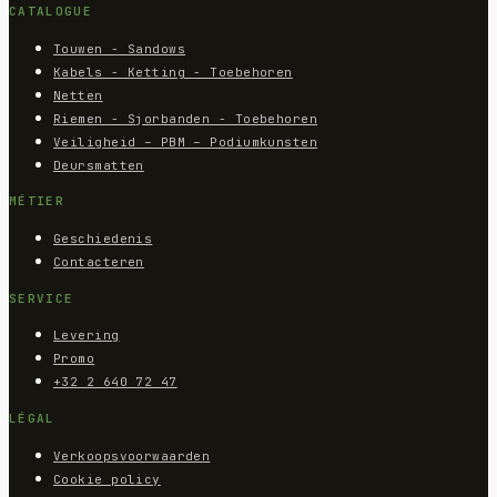
CATALOGUE
Touwen - Sandows
Kabels - Ketting - Toebehoren
Netten
Riemen - Sjorbanden - Toebehoren
Veiligheid – PBM – Podiumkunsten
Deursmatten
MÉTIER
Geschiedenis
Contacteren
SERVICE
Levering
Promo
+32 2 640 72 47
LÉGAL
Verkoopsvoorwaarden
Cookie policy