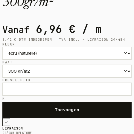
300gr/m²
6,96
€
/ m
Vanaf
8,42
€
BTW INBEGREPEN · TVA INCL. · LIVRAISON 24/48H
KLEUR
MAAT
HOEVEELHEID
M
LIVRAISON
24/48H BELGIQUE