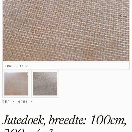
IMG · 01/02
RÉF · 4406 ·
Jutedoek, breedte: 100cm,