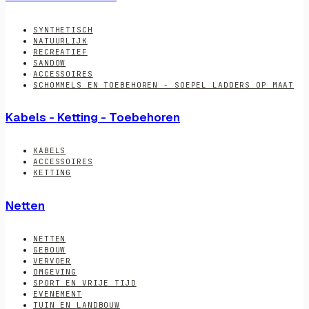
SYNTHETISCH
NATUURLIJK
RECREATIEF
SANDOW
ACCESSOIRES
SCHOMMELS EN TOEBEHOREN - SOEPEL LADDERS OP MAAT
Kabels - Ketting - Toebehoren
KABELS
ACCESSOIRES
KETTING
Netten
NETTEN
GEBOUW
VERVOER
OMGEVING
SPORT EN VRIJE TIJD
EVENEMENT
TUIN EN LANDBOUW