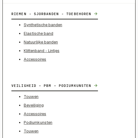
→
RIEMEN - SJORBANDEN - TOEBEHOREN
Synthetische banden
Elastische band
Natuurlijke banden
Klittenband - Lintjes
Accessoires
→
VEILIGHEID – PBM – PODIUMKUNSTEN
Touwen
Beveiliging
Accessoires
Podiumkunsten
Touwen