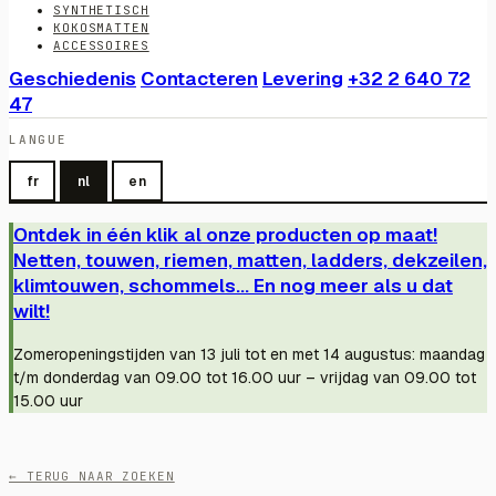
SYNTHETISCH
KOKOSMATTEN
ACCESSOIRES
Geschiedenis
Contacteren
Levering
+32 2 640 72
47
LANGUE
fr
nl
en
Ontdek in één klik al onze producten op maat!
Netten, touwen, riemen, matten, ladders, dekzeilen,
klimtouwen, schommels... En nog meer als u dat
wilt!
Zomeropeningstijden van 13 juli tot en met 14 augustus: maandag
t/m donderdag van 09.00 tot 16.00 uur – vrijdag van 09.00 tot
15.00 uur
← TERUG NAAR ZOEKEN