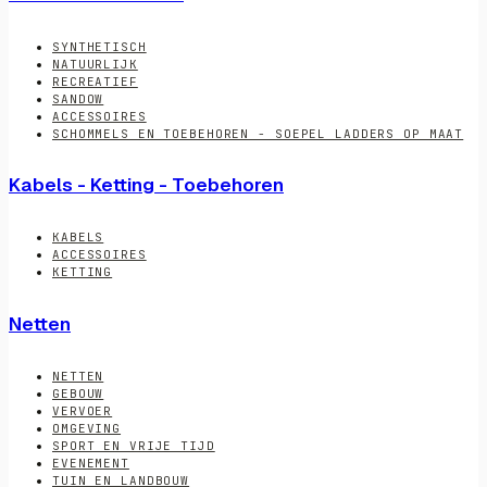
SYNTHETISCH
NATUURLIJK
RECREATIEF
SANDOW
ACCESSOIRES
SCHOMMELS EN TOEBEHOREN - SOEPEL LADDERS OP MAAT
Kabels - Ketting - Toebehoren
KABELS
ACCESSOIRES
KETTING
Netten
NETTEN
GEBOUW
VERVOER
OMGEVING
SPORT EN VRIJE TIJD
EVENEMENT
TUIN EN LANDBOUW