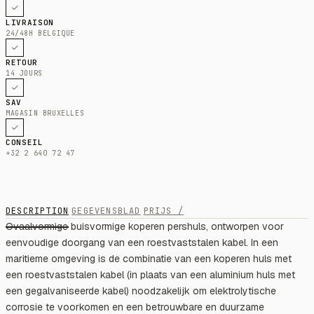
LIVRAISON
24/48H BELGIQUE
RETOUR
14 JOURS
SAV
MAGASIN BRUXELLES
CONSEIL
+32 2 640 72 47
DESCRIPTION
GEGEVENSBLAD
PRIJS /
Ovaalvormige buisvormige koperen pershuls, ontworpen voor
eenvoudige doorgang van een roestvaststalen kabel. In een
maritieme omgeving is de combinatie van een koperen huls met
een roestvaststalen kabel (in plaats van een aluminium huls met
een gegalvaniseerde kabel) noodzakelijk om elektrolytische
corrosie te voorkomen en een betrouwbare en duurzame