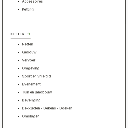
Accessoires
Ketting
→
NETTEN
Netten
Gebouw
Vervoer
Omgeving
Sport en vrije tijd
Evenement
Tuin en landbouw
Beveiliging
Dekkleden - Dekens - Doeken
Omslagen