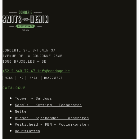
CORDERIE SMITS-HENIN SA
AVENUE DE LA COURONNE 236B
1050 BRUXELLES — BE
+32 2 640 72 47
info@cordage.be
VISA
MC
AMEX
BANCONTACT
CATALOGUE
Touwen - Sandows
Kabels - Ketting - Toebehoren
Netten
Riemen - Sjorbanden - Toebehoren
Veiligheid – PBM – Podiumkunsten
Deursmatten