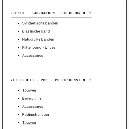
→
RIEMEN - SJORBANDEN - TOEBEHOREN
Synthetische banden
Elastische band
Natuurlijke banden
Klittenband - Lintjes
Accessoires
→
VEILIGHEID – PBM – PODIUMKUNSTEN
Touwen
Beveiliging
Accessoires
Podiumkunsten
Touwen