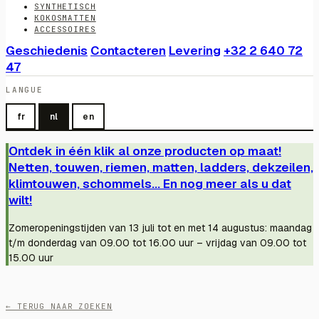
SYNTHETISCH
KOKOSMATTEN
ACCESSOIRES
Geschiedenis
Contacteren
Levering
+32 2 640 72
47
LANGUE
fr
nl
en
Ontdek in één klik al onze producten op maat!
Netten, touwen, riemen, matten, ladders, dekzeilen,
klimtouwen, schommels... En nog meer als u dat
wilt!
Zomeropeningstijden van 13 juli tot en met 14 augustus: maandag
t/m donderdag van 09.00 tot 16.00 uur – vrijdag van 09.00 tot
15.00 uur
← TERUG NAAR ZOEKEN