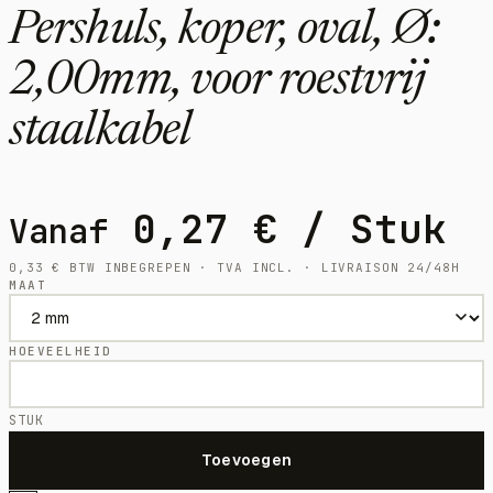
Pershuls, koper, oval, Ø:
2,00mm, voor roestvrij
staalkabel
0,27
€
/ Stuk
Vanaf
0,33
€
BTW INBEGREPEN · TVA INCL. · LIVRAISON 24/48H
MAAT
HOEVEELHEID
STUK