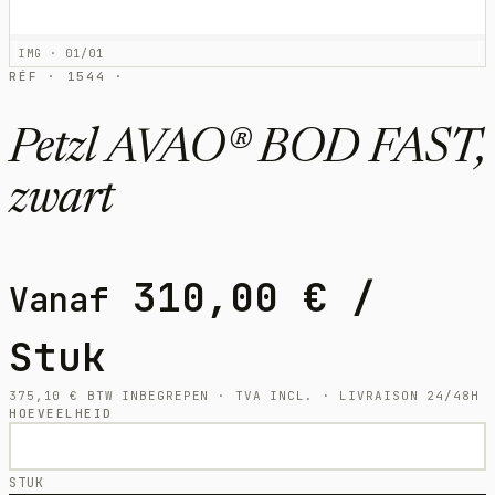
IMG · 01/01
RÉF · 1544 ·
Petzl AVAO® BOD FAST,
zwart
310,00
€
/
Vanaf
Stuk
375,10
€
BTW INBEGREPEN · TVA INCL. · LIVRAISON 24/48H
HOEVEELHEID
STUK