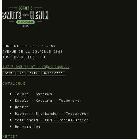
CORDERIE SMITS-HENIN SA
AVENUE DE LA COURONNE 236B
1050 BRUXELLES — BE
+32 2 640 72 47
info@cordage.be
VISA
MC
AMEX
BANCONTACT
CATALOGUE
Touwen - Sandows
Kabels - Ketting - Toebehoren
Netten
Riemen - Sjorbanden - Toebehoren
Veiligheid – PBM – Podiumkunsten
Deursmatten
MÉTIER