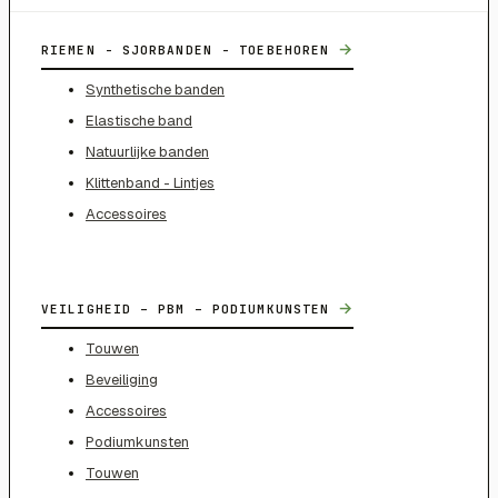
→
RIEMEN - SJORBANDEN - TOEBEHOREN
Synthetische banden
Elastische band
Natuurlijke banden
Klittenband - Lintjes
Accessoires
→
VEILIGHEID – PBM – PODIUMKUNSTEN
Touwen
Beveiliging
Accessoires
Podiumkunsten
Touwen