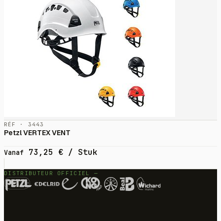
RÉF · 3443
Petzl VERTEX VENT
73,25
€
/ Stuk
Vanaf
DISTRIBUTEUR OFFICIEL —