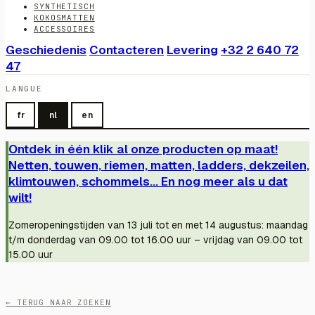
SYNTHETISCH
KOKOSMATTEN
ACCESSOIRES
Geschiedenis
Contacteren
Levering
+32 2 640 72
47
LANGUE
fr
nl
en
Ontdek in één klik al onze producten op maat!
Netten, touwen, riemen, matten, ladders, dekzeilen,
klimtouwen, schommels... En nog meer als u dat
wilt!
Zomeropeningstijden van 13 juli tot en met 14 augustus: maandag
t/m donderdag van 09.00 tot 16.00 uur – vrijdag van 09.00 tot
15.00 uur
← TERUG NAAR ZOEKEN