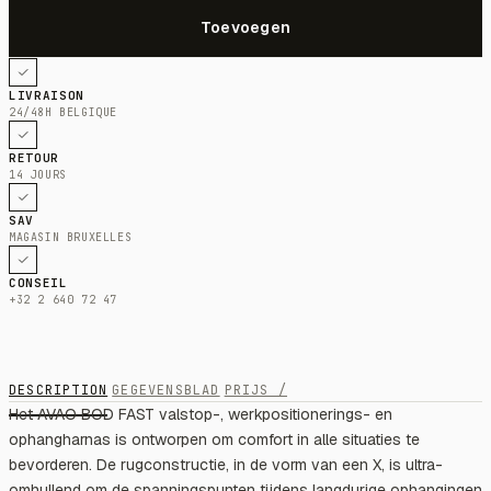
LIVRAISON
24/48H BELGIQUE
RETOUR
14 JOURS
SAV
MAGASIN BRUXELLES
CONSEIL
+32 2 640 72 47
DESCRIPTION
GEGEVENSBLAD
PRIJS /
Het AVAO BOD FAST valstop-, werkpositionerings- en
ophangharnas is ontworpen om comfort in alle situaties te
bevorderen. De rugconstructie, in de vorm van een X, is ultra-
omhullend om de spanningspunten tijdens langdurige ophangingen