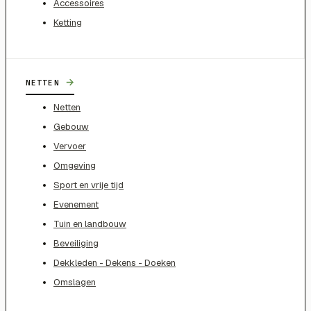
Accessoires
Ketting
→
NETTEN
Netten
Gebouw
Vervoer
Omgeving
Sport en vrije tijd
Evenement
Tuin en landbouw
Beveiliging
Dekkleden - Dekens - Doeken
Omslagen