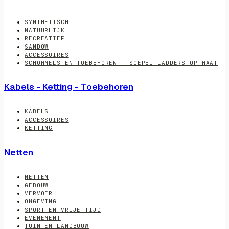
SYNTHETISCH
NATUURLIJK
RECREATIEF
SANDOW
ACCESSOIRES
SCHOMMELS EN TOEBEHOREN - SOEPEL LADDERS OP MAAT
Kabels - Ketting - Toebehoren
KABELS
ACCESSOIRES
KETTING
Netten
NETTEN
GEBOUW
VERVOER
OMGEVING
SPORT EN VRIJE TIJD
EVENEMENT
TUIN EN LANDBOUW