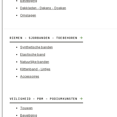
Beveiliging
Dekkleden - Dekens - Doeken
Omslagen
→
RIEMEN - SJORBANDEN - TOEBEHOREN
Synthetische banden
Elastische band
Natuurlijke banden
Klittenband - Lintjes
Accessoires
→
VEILIGHEID – PBM – PODIUMKUNSTEN
Touwen
Beveiliging