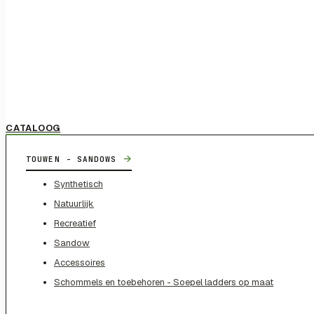
CATALOOG
→
TOUWEN - SANDOWS
Synthetisch
Natuurlijk
Recreatief
Sandow
Accessoires
Schommels en toebehoren - Soepel ladders op maat