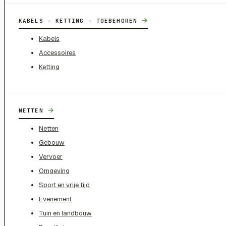
→
KABELS - KETTING - TOEBEHOREN
Kabels
Accessoires
Ketting
→
NETTEN
Netten
Gebouw
Vervoer
Omgeving
Sport en vrije tijd
Evenement
Tuin en landbouw