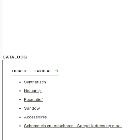
CATALOOG
→
TOUWEN - SANDOWS
Synthetisch
Natuurlijk
Recreatief
Sandow
Accessoires
Schommels en toebehoren - Soepel ladders op maat