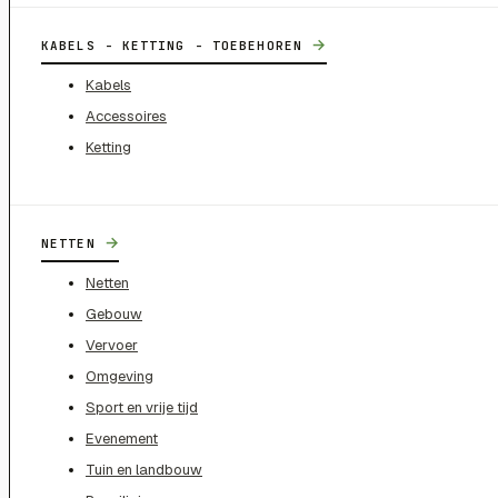
→
KABELS - KETTING - TOEBEHOREN
Kabels
Accessoires
Ketting
→
NETTEN
Netten
Gebouw
Vervoer
Omgeving
Sport en vrije tijd
Evenement
Tuin en landbouw