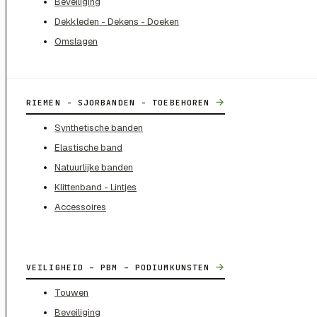
Beveiliging
Dekkleden - Dekens - Doeken
Omslagen
→
RIEMEN - SJORBANDEN - TOEBEHOREN
Synthetische banden
Elastische band
Natuurlijke banden
Klittenband - Lintjes
Accessoires
→
VEILIGHEID – PBM – PODIUMKUNSTEN
Touwen
Beveiliging