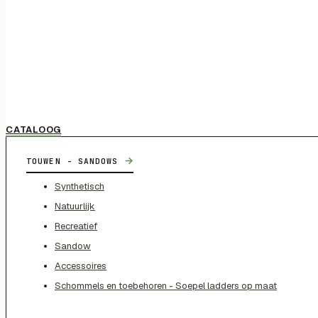
CATALOOG
→
TOUWEN - SANDOWS
Synthetisch
Natuurlijk
Recreatief
Sandow
Accessoires
Schommels en toebehoren - Soepel ladders op maat