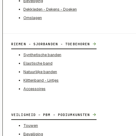
Beveiliging
Dekkleden - Dekens - Doeken
Omslagen
→
RIEMEN - SJORBANDEN - TOEBEHOREN
Synthetische banden
Elastische band
Natuurlijke banden
Klittenband - Lintjes
Accessoires
→
VEILIGHEID – PBM – PODIUMKUNSTEN
Touwen
Beveiliging