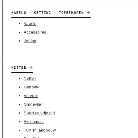
→
KABELS - KETTING - TOEBEHOREN
Kabels
Accessoires
Ketting
→
NETTEN
Netten
Gebouw
Vervoer
Omgeving
Sport en vrije tijd
Evenement
Tuin en landbouw