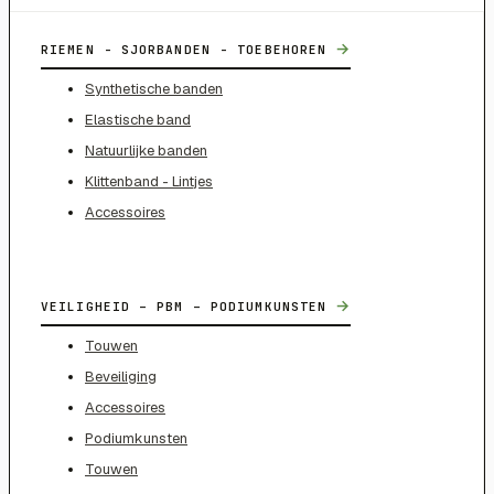
→
RIEMEN - SJORBANDEN - TOEBEHOREN
Synthetische banden
Elastische band
Natuurlijke banden
Klittenband - Lintjes
Accessoires
→
VEILIGHEID – PBM – PODIUMKUNSTEN
Touwen
Beveiliging
Accessoires
Podiumkunsten
Touwen