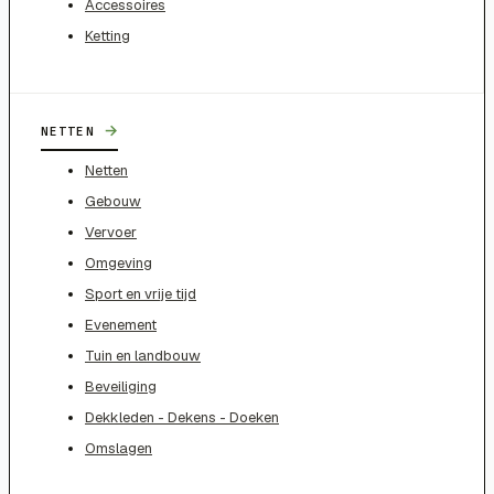
Accessoires
Ketting
→
NETTEN
Netten
Gebouw
Vervoer
Omgeving
Sport en vrije tijd
Evenement
Tuin en landbouw
Beveiliging
Dekkleden - Dekens - Doeken
Omslagen