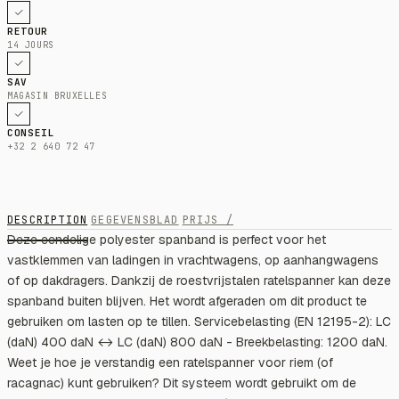
RETOUR
14 JOURS
SAV
MAGASIN BRUXELLES
CONSEIL
+32 2 640 72 47
DESCRIPTION
GEGEVENSBLAD
PRIJS /
Deze eendelige polyester spanband is perfect voor het
vastklemmen van ladingen in vrachtwagens, op aanhangwagens
of op dakdragers. Dankzij de roestvrijstalen ratelspanner kan deze
spanband buiten blijven. Het wordt afgeraden om dit product te
gebruiken om lasten op te tillen. Servicebelasting (EN 12195-2): LC
(daN) 400 daN ↔ LC (daN) 800 daN - Breekbelasting: 1200 daN.
Weet je hoe je verstandig een ratelspanner voor riem (of
racagnac) kunt gebruiken? Dit systeem wordt gebruikt om de