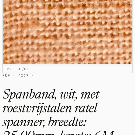
IMG · 01/01
RÉF · 4269 ·
Spanband, wit, met
roestvrijstalen ratel
spanner, breedte: