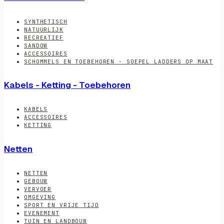
SYNTHETISCH
NATUURLIJK
RECREATIEF
SANDOW
ACCESSOIRES
SCHOMMELS EN TOEBEHOREN - SOEPEL LADDERS OP MAAT
Kabels - Ketting - Toebehoren
KABELS
ACCESSOIRES
KETTING
Netten
NETTEN
GEBOUW
VERVOER
OMGEVING
SPORT EN VRIJE TIJD
EVENEMENT
TUIN EN LANDBOUW