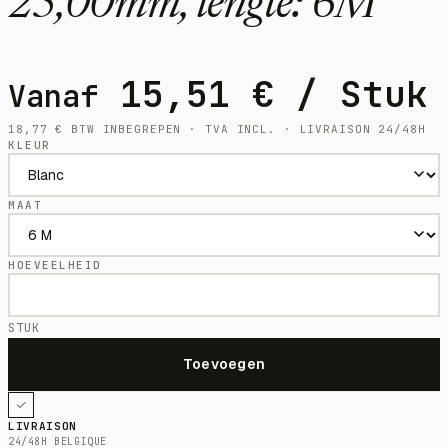
25,00mm, lengte: 6M
15,51
€
/ Stuk
Vanaf
18,77
€
BTW INBEGREPEN · TVA INCL. · LIVRAISON 24/48H
KLEUR
MAAT
HOEVEELHEID
STUK
LIVRAISON
24/48H BELGIQUE