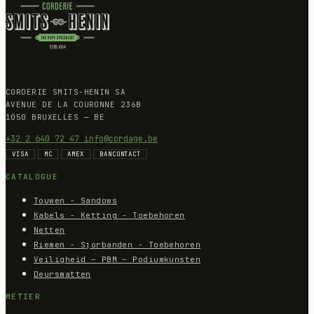
CORDERIE SMITS-HENIN SA
AVENUE DE LA COURONNE 236B
1050 BRUXELLES — BE
+32 2 640 72 47
info@cordage.be
VISA
MC
AMEX
BANCONTACT
CATALOGUE
Touwen - Sandows
Kabels - Ketting - Toebehoren
Netten
Riemen - Sjorbanden - Toebehoren
Veiligheid – PBM – Podiumkunsten
Deursmatten
MÉTIER