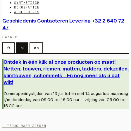
SYNTHETISCH
KOKOSMATTEN
ACCESSOIRES
Geschiedenis
Contacteren
Levering
+32 2 640 72
47
LANGUE
fr
nl
en
Ontdek in één klik al onze producten op maat!
Netten, touwen, riemen, matten, ladders, dekzeilen,
klimtouwen, schommels... En nog meer als u dat
wilt!
Zomeropeningstijden van 13 juli tot en met 14 augustus: maandag
t/m donderdag van 09.00 tot 16.00 uur – vrijdag van 09.00 tot
15.00 uur
← TERUG NAAR ZOEKEN