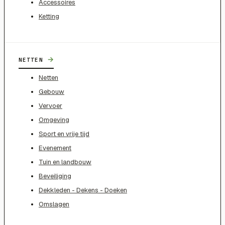
Accessoires
Ketting
→
NETTEN
Netten
Gebouw
Vervoer
Omgeving
Sport en vrije tijd
Evenement
Tuin en landbouw
Beveiliging
Dekkleden - Dekens - Doeken
Omslagen