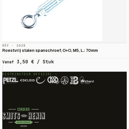
RÉF · 3028
Roestvrij stalen spanschroef, O+O, M5, L.: 70mm
3,50
€
/ Stuk
Vanaf
DISTRIBUTEUR OFFICIEL —