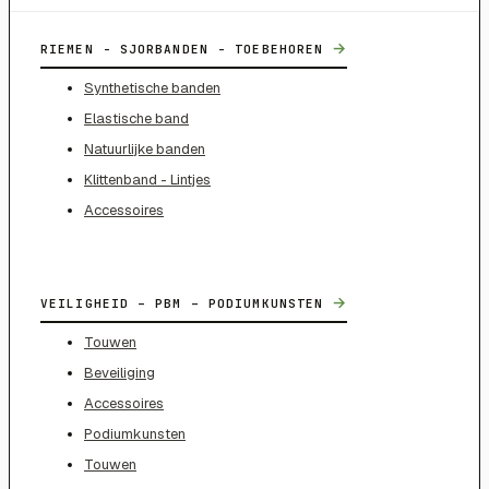
→
RIEMEN - SJORBANDEN - TOEBEHOREN
Synthetische banden
Elastische band
Natuurlijke banden
Klittenband - Lintjes
Accessoires
→
VEILIGHEID – PBM – PODIUMKUNSTEN
Touwen
Beveiliging
Accessoires
Podiumkunsten
Touwen