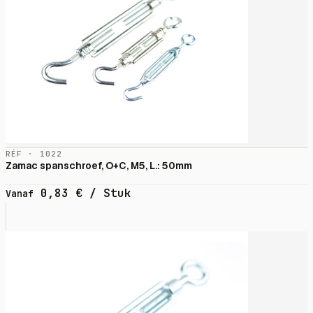
RÉF · 1022
Zamac spanschroef, O+C, M5, L.: 50mm
0,83
€
/ Stuk
Vanaf