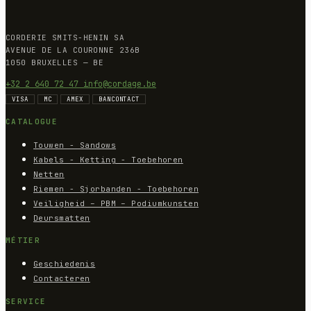
CORDERIE SMITS-HENIN SA
AVENUE DE LA COURONNE 236B
1050 BRUXELLES — BE
+32 2 640 72 47
info@cordage.be
VISA
MC
AMEX
BANCONTACT
CATALOGUE
Touwen - Sandows
Kabels - Ketting - Toebehoren
Netten
Riemen - Sjorbanden - Toebehoren
Veiligheid – PBM – Podiumkunsten
Deursmatten
MÉTIER
Geschiedenis
Contacteren
SERVICE