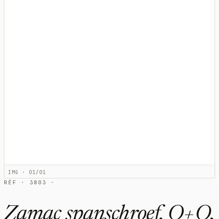
IMG · 01/01
RÉF · 3803 ·
Zamac spanschroef, O+O,