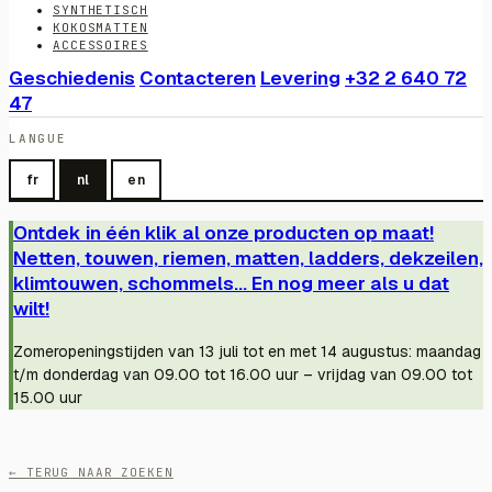
SYNTHETISCH
KOKOSMATTEN
ACCESSOIRES
Geschiedenis
Contacteren
Levering
+32 2 640 72
47
LANGUE
fr
nl
en
Ontdek in één klik al onze producten op maat!
Netten, touwen, riemen, matten, ladders, dekzeilen,
klimtouwen, schommels... En nog meer als u dat
wilt!
Zomeropeningstijden van 13 juli tot en met 14 augustus: maandag
t/m donderdag van 09.00 tot 16.00 uur – vrijdag van 09.00 tot
15.00 uur
← TERUG NAAR ZOEKEN