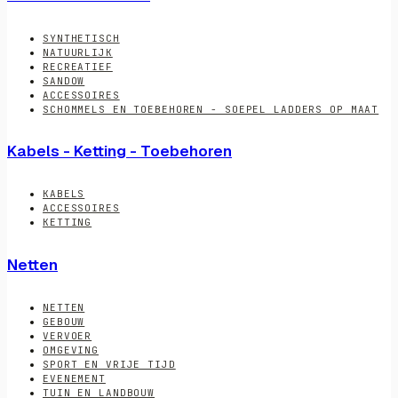
SYNTHETISCH
NATUURLIJK
RECREATIEF
SANDOW
ACCESSOIRES
SCHOMMELS EN TOEBEHOREN - SOEPEL LADDERS OP MAAT
Kabels - Ketting - Toebehoren
KABELS
ACCESSOIRES
KETTING
Netten
NETTEN
GEBOUW
VERVOER
OMGEVING
SPORT EN VRIJE TIJD
EVENEMENT
TUIN EN LANDBOUW