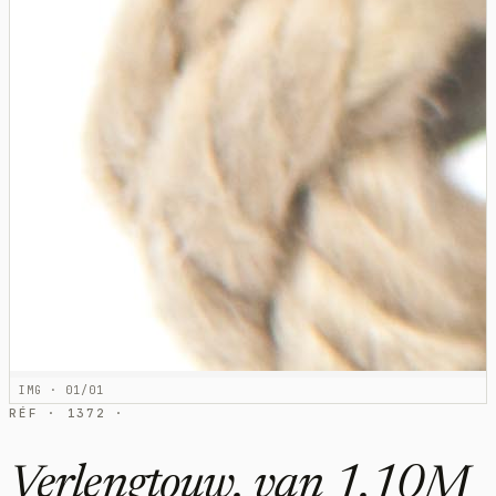
IMG · 01/01
RÉF · 1372 ·
Verlengtouw, van 1,10M