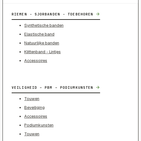
→
RIEMEN - SJORBANDEN - TOEBEHOREN
Synthetische banden
Elastische band
Natuurlijke banden
Klittenband - Lintjes
Accessoires
→
VEILIGHEID – PBM – PODIUMKUNSTEN
Touwen
Beveiliging
Accessoires
Podiumkunsten
Touwen