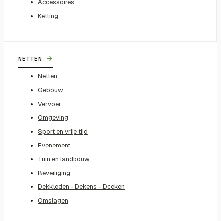
Accessoires
Ketting
→
NETTEN
Netten
Gebouw
Vervoer
Omgeving
Sport en vrije tijd
Evenement
Tuin en landbouw
Beveiliging
Dekkleden - Dekens - Doeken
Omslagen