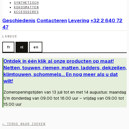
SYNTHETISCH
KOKOSMATTEN
ACCESSOIRES
Geschiedenis
Contacteren
Levering
+32 2 640 72
47
LANGUE
fr
nl
en
Ontdek in één klik al onze producten op maat!
Netten, touwen, riemen, matten, ladders, dekzeilen,
klimtouwen, schommels... En nog meer als u dat
wilt!
Zomeropeningstijden van 13 juli tot en met 14 augustus: maandag
t/m donderdag van 09.00 tot 16.00 uur – vrijdag van 09.00 tot
15.00 uur
← TERUG NAAR ZOEKEN