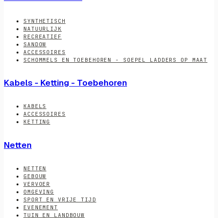
SYNTHETISCH
NATUURLIJK
RECREATIEF
SANDOW
ACCESSOIRES
SCHOMMELS EN TOEBEHOREN - SOEPEL LADDERS OP MAAT
Kabels - Ketting - Toebehoren
KABELS
ACCESSOIRES
KETTING
Netten
NETTEN
GEBOUW
VERVOER
OMGEVING
SPORT EN VRIJE TIJD
EVENEMENT
TUIN EN LANDBOUW