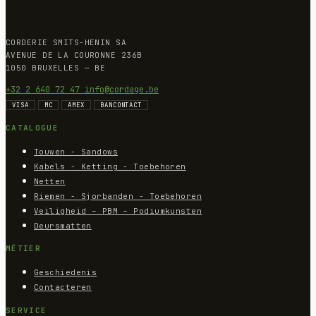
CORDERIE SMITS-HENIN SA
AVENUE DE LA COURONNE 236B
1050 BRUXELLES — BE
+32 2 640 72 47
info@cordage.be
VISA
MC
AMEX
BANCONTACT
CATALOGUE
Touwen - Sandows
Kabels - Ketting - Toebehoren
Netten
Riemen - Sjorbanden - Toebehoren
Veiligheid – PBM – Podiumkunsten
Deursmatten
MÉTIER
Geschiedenis
Contacteren
SERVICE