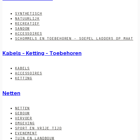
SYNTHETISCH
NATUURLIJK
RECREATIEF
SANDOW
ACCESSOIRES
SCHOMMELS EN TOEBEHOREN - SOEPEL LADDERS OP MAAT
Kabels - Ketting - Toebehoren
KABELS
ACCESSOIRES
KETTING
Netten
NETTEN
GEBOUW
VERVOER
OMGEVING
SPORT EN VRIJE TIJD
EVENEMENT
TUIN EN LANDBOUW