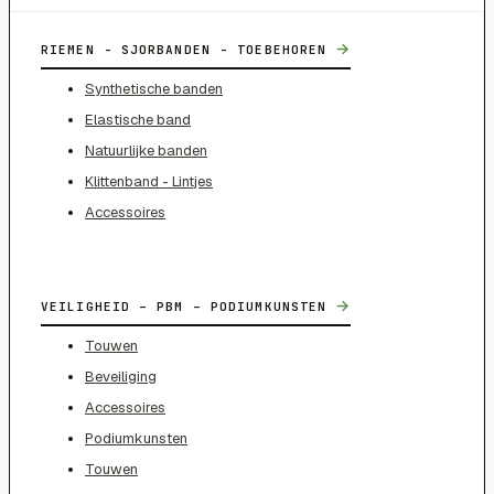
→
RIEMEN - SJORBANDEN - TOEBEHOREN
Synthetische banden
Elastische band
Natuurlijke banden
Klittenband - Lintjes
Accessoires
→
VEILIGHEID – PBM – PODIUMKUNSTEN
Touwen
Beveiliging
Accessoires
Podiumkunsten
Touwen