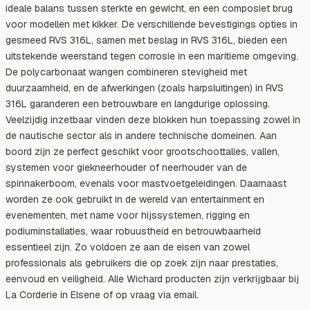
ideale balans tussen sterkte en gewicht, en een composiet brug
voor modellen met kikker. De verschillende bevestigings opties in
gesmeed RVS 316L, samen met beslag in RVS 316L, bieden een
uitstekende weerstand tegen corrosie in een maritieme omgeving.
De polycarbonaat wangen combineren stevigheid met
duurzaamheid, en de afwerkingen (zoals harpsluitingen) in RVS
316L garanderen een betrouwbare en langdurige oplossing.
Veelzijdig inzetbaar vinden deze blokken hun toepassing zowel in
de nautische sector als in andere technische domeinen. Aan
boord zijn ze perfect geschikt voor grootschoottalies, vallen,
systemen voor giekneerhouder of neerhouder van de
spinnakerboom, evenals voor mastvoetgeleidingen. Daarnaast
worden ze ook gebruikt in de wereld van entertainment en
evenementen, met name voor hijssystemen, rigging en
podiuminstallaties, waar robuustheid en betrouwbaarheid
essentieel zijn. Zo voldoen ze aan de eisen van zowel
professionals als gebruikers die op zoek zijn naar prestaties,
eenvoud en veiligheid. Alle Wichard producten zijn verkrijgbaar bij
La Corderie in Elsene of op vraag via email.