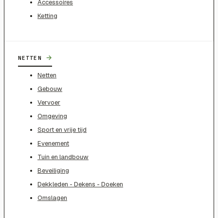
Accessoires
Ketting
→
NETTEN
Netten
Gebouw
Vervoer
Omgeving
Sport en vrije tijd
Evenement
Tuin en landbouw
Beveiliging
Dekkleden - Dekens - Doeken
Omslagen