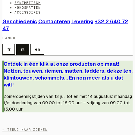
SYNTHETISCH
KOKOSMATTEN
ACCESSOIRES
Geschiedenis
Contacteren
Levering
+32 2 640 72
47
LANGUE
fr
nl
en
Ontdek in één klik al onze producten op maat!
Netten, touwen, riemen, matten, ladders, dekzeilen,
klimtouwen, schommels... En nog meer als u dat
wilt!
Zomeropeningstijden van 13 juli tot en met 14 augustus: maandag
t/m donderdag van 09.00 tot 16.00 uur – vrijdag van 09.00 tot
15.00 uur
← TERUG NAAR ZOEKEN