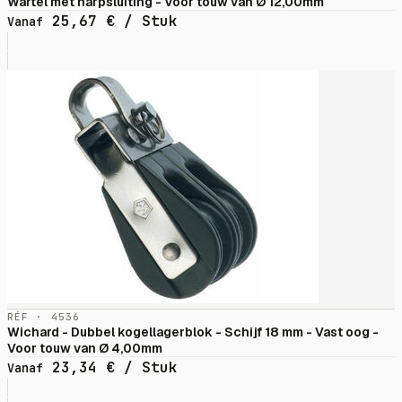
Wartel met harpsluiting - Voor touw van Ø 12,00mm
25,67
€
/ Stuk
Vanaf
RÉF · 4536
Wichard - Dubbel kogellagerblok - Schijf 18 mm - Vast oog -
Voor touw van Ø 4,00mm
23,34
€
/ Stuk
Vanaf