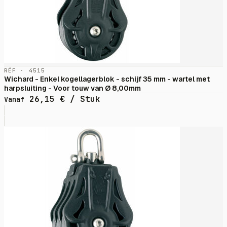
RÉF · 4515
Wichard - Enkel kogellagerblok - schijf 35 mm - wartel met
harpsluiting - Voor touw van Ø 8,00mm
26,15
€
/ Stuk
Vanaf