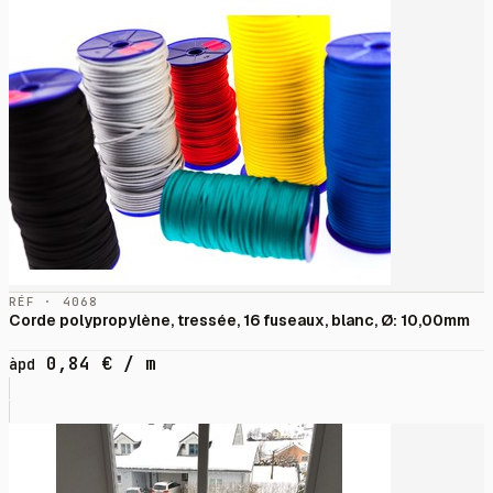
RÉF · 4068
Corde polypropylène, tressée, 16 fuseaux, blanc, Ø: 10,00mm
0,84
€
/ m
àpd