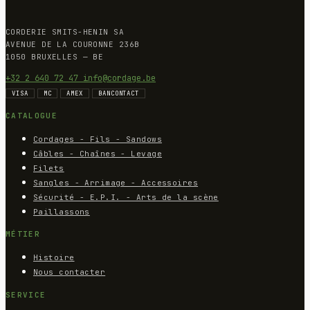
CORDERIE SMITS-HENIN SA
AVENUE DE LA COURONNE 236B
1050 BRUXELLES — BE
+32 2 640 72 47
info@cordage.be
VISA
MC
AMEX
BANCONTACT
CATALOGUE
Cordages - Fils - Sandows
Câbles - Chaînes - Levage
Filets
Sangles - Arrimage - Accessoires
Sécurité - E.P.I. - Arts de la scène
Paillassons
MÉTIER
Histoire
Nous contacter
SERVICE