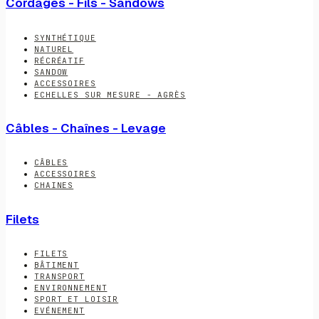
Cordages - Fils - Sandows
SYNTHÉTIQUE
NATUREL
RÉCRÉATIF
SANDOW
ACCESSOIRES
ECHELLES SUR MESURE - AGRÈS
Câbles - Chaînes - Levage
CÂBLES
ACCESSOIRES
CHAINES
Filets
FILETS
BÂTIMENT
TRANSPORT
ENVIRONNEMENT
SPORT ET LOISIR
EVÉNEMENT