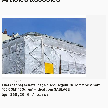
RÉF · 3707
Filet (bâche) échafaudage blanc largeur: 307cm x 50M soit
153,50M² 130gr/m² - idéal pour SABLAGE
168,20
€
/ pièce
àpd