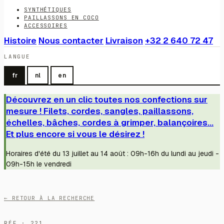
SYNTHÉTIQUES
PAILLASSONS EN COCO
ACCESSOIRES
Histoire
Nous contacter
Livraison
+32 2 640 72 47
LANGUE
fr
nl
en
Découvrez en un clic toutes nos confections sur
mesure ! Filets, cordes, sangles, paillassons,
échelles, bâches, cordes à grimper, balançoires...
Et plus encore si vous le désirez !
Horaires d'été du 13 juillet au 14 août : 09h-16h du lundi au jeudi -
09h-15h le vendredi
← RETOUR À LA RECHERCHE
RÉF · 221