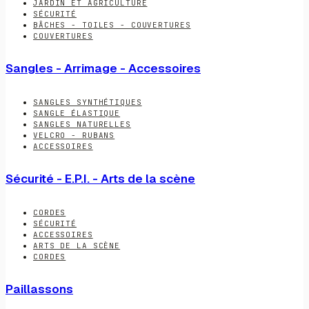
JARDIN ET AGRICULTURE
SÉCURITÉ
BÂCHES - TOILES - COUVERTURES
COUVERTURES
Sangles - Arrimage - Accessoires
SANGLES SYNTHÉTIQUES
SANGLE ÉLASTIQUE
SANGLES NATURELLES
VELCRO - RUBANS
ACCESSOIRES
Sécurité - E.P.I. - Arts de la scène
CORDES
SÉCURITÉ
ACCESSOIRES
ARTS DE LA SCÈNE
CORDES
Paillassons