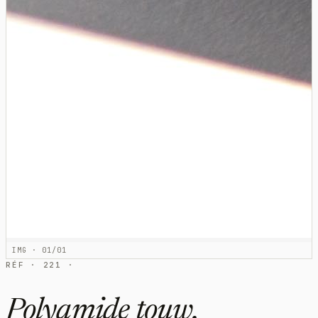
IMG · 01/01
RÉF · 221 ·
Polyamide touw,