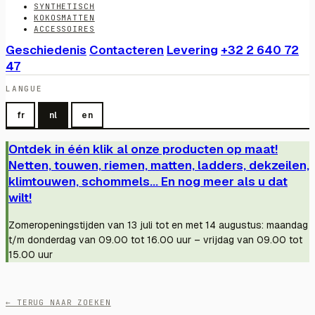
SYNTHETISCH
KOKOSMATTEN
ACCESSOIRES
Geschiedenis
Contacteren
Levering
+32 2 640 72
47
LANGUE
fr
nl
en
Ontdek in één klik al onze producten op maat!
Netten, touwen, riemen, matten, ladders, dekzeilen,
klimtouwen, schommels... En nog meer als u dat
wilt!
Zomeropeningstijden van 13 juli tot en met 14 augustus: maandag
t/m donderdag van 09.00 tot 16.00 uur – vrijdag van 09.00 tot
15.00 uur
← TERUG NAAR ZOEKEN