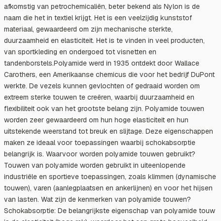
afkomstig van petrochemicaliën, beter bekend als Nylon is de
naam die het in textiel krijgt. Het is een veelzijdig kunststof
materiaal, gewaardeerd om zijn mechanische sterkte,
duurzaamheid en elasticiteit. Het is te vinden in veel producten,
van sportkleding en ondergoed tot visnetten en
tandenborstels.Polyamide werd in 1935 ontdekt door Wallace
Carothers, een Amerikaanse chemicus die voor het bedrijf DuPont
werkte. De vezels kunnen gevlochten of gedraaid worden om
extreem sterke touwen te creëren, waarbij duurzaamheid en
flexibiliteit ook van het grootste belang zijn. Polyamide touwen
worden zeer gewaardeerd om hun hoge elasticiteit en hun
uitstekende weerstand tot breuk en slijtage. Deze eigenschappen
maken ze ideaal voor toepassingen waarbij schokabsorptie
belangrijk is. Waarvoor worden polyamide touwen gebruikt?
Touwen van polyamide worden gebruikt in uiteenlopende
industriële en sportieve toepassingen, zoals klimmen (dynamische
touwen), varen (aanlegplaatsen en ankerlijnen) en voor het hijsen
van lasten. Wat zijn de kenmerken van polyamide touwen?
Schokabsorptie: De belangrijkste eigenschap van polyamide touw