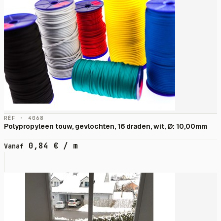
RÉF · 4068
Polypropyleen touw, gevlochten, 16 draden, wit, Ø: 10,00mm
0,84
€
/ m
Vanaf