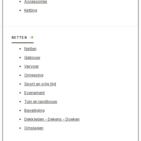
Accessoires
Ketting
→
NETTEN
Netten
Gebouw
Vervoer
Omgeving
Sport en vrije tijd
Evenement
Tuin en landbouw
Beveiliging
Dekkleden - Dekens - Doeken
Omslagen