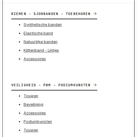
→
RIEMEN - SJORBANDEN - TOEBEHOREN
Synthetische banden
Elastische band
Natuurlijke banden
Klittenband - Lintjes
Accessoires
→
VEILIGHEID – PBM – PODIUMKUNSTEN
Touwen
Beveiliging
Accessoires
Podiumkunsten
Touwen