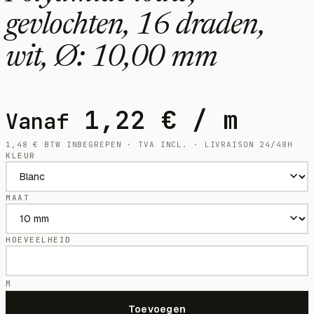
gevlochten, 16 draden,
wit, Ø: 10,00 mm
1,22
€
/ m
Vanaf
1,48
€
BTW INBEGREPEN · TVA INCL. · LIVRAISON 24/48H
KLEUR
MAAT
HOEVEELHEID
M