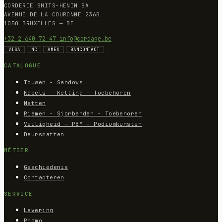
CORDERIE SMITS-HENIN SA
AVENUE DE LA COURONNE 236B
1050 BRUXELLES — BE
+32 2 640 72 47
info@cordage.be
VISA
MC
AMEX
BANCONTACT
CATALOGUE
Touwen - Sandows
Kabels - Ketting - Toebehoren
Netten
Riemen - Sjorbanden - Toebehoren
Veiligheid – PBM – Podiumkunsten
Deursmatten
MÉTIER
Geschiedenis
Contacteren
SERVICE
Levering
Promo