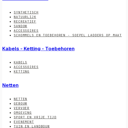
SYNTHETISCH
NATUURLIJK
RECREATIEF
SANDOW
ACCESSOIRES
SCHOMMELS EN TOEBEHOREN - SOEPEL LADDERS OP MAAT
Kabels - Ketting - Toebehoren
KABELS
ACCESSOIRES
KETTING
Netten
NETTEN
GEBOUW
VERVOER
OMGEVING
SPORT EN VRIJE TIJD
EVENEMENT
TUIN EN LANDBOUW