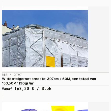
RÉF · 3707
Witte steigernet breedte: 307cm x 50M, een totaal van
153,50M² 130gr/m²
168,20
€
/ Stuk
Vanaf