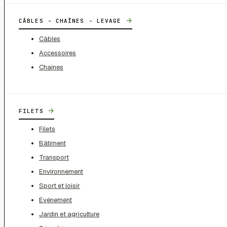
→
CÂBLES - CHAÎNES - LEVAGE
Câbles
Accessoires
Chaines
→
FILETS
Filets
Bâtiment
Transport
Environnement
Sport et loisir
Evénement
Jardin et agriculture