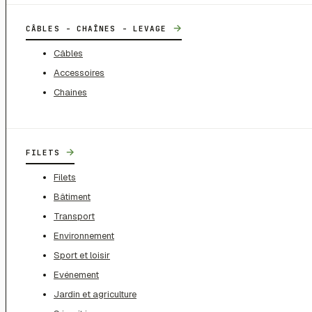
→
CÂBLES - CHAÎNES - LEVAGE
Câbles
Accessoires
Chaines
→
FILETS
Filets
Bâtiment
Transport
Environnement
Sport et loisir
Evénement
Jardin et agriculture