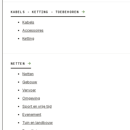
→
KABELS - KETTING - TOEBEHOREN
Kabels
Accessoires
Ketting
→
NETTEN
Netten
Gebouw
Vervoer
Omgeving
Sport en vrije tijd
Evenement
Tuin en landbouw