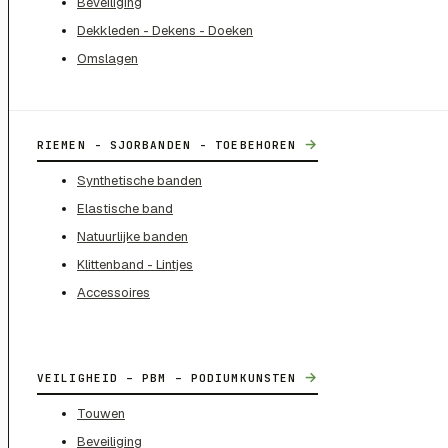
Beveiliging
Dekkleden - Dekens - Doeken
Omslagen
→
RIEMEN - SJORBANDEN - TOEBEHOREN
Synthetische banden
Elastische band
Natuurlijke banden
Klittenband - Lintjes
Accessoires
→
VEILIGHEID – PBM – PODIUMKUNSTEN
Touwen
Beveiliging