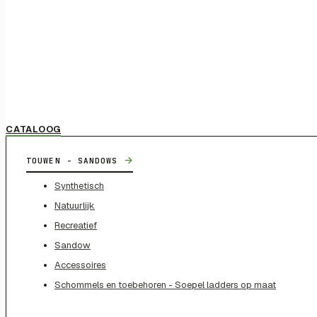
CATALOOG
→
TOUWEN - SANDOWS
Synthetisch
Natuurlijk
Recreatief
Sandow
Accessoires
Schommels en toebehoren - Soepel ladders op maat