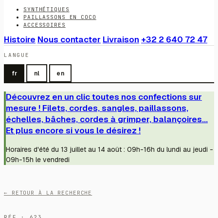
SYNTHÉTIQUES
PAILLASSONS EN COCO
ACCESSOIRES
Histoire
Nous contacter
Livraison
+32 2 640 72 47
LANGUE
fr
nl
en
Découvrez en un clic toutes nos confections sur
mesure ! Filets, cordes, sangles, paillassons,
échelles, bâches, cordes à grimper, balançoires...
Et plus encore si vous le désirez !
Horaires d'été du 13 juillet au 14 août : 09h-16h du lundi au jeudi -
09h-15h le vendredi
← RETOUR À LA RECHERCHE
RÉF · 623