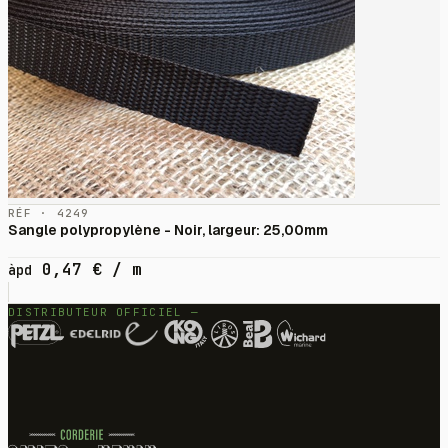
RÉF · 4249
Sangle polypropylène - Noir, largeur: 25,00mm
0,47
€
/ m
àpd
DISTRIBUTEUR OFFICIEL —