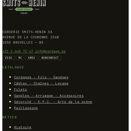
CORDERIE SMITS-HENIN SA
AVENUE DE LA COURONNE 236B
1050 BRUXELLES — BE
+32 2 640 72 47
info@cordage.be
VISA
MC
AMEX
BANCONTACT
CATALOGUE
Cordages - Fils - Sandows
Câbles - Chaînes - Levage
Filets
Sangles - Arrimage - Accessoires
Sécurité - E.P.I. - Arts de la scène
Paillassons
MÉTIER
Histoire