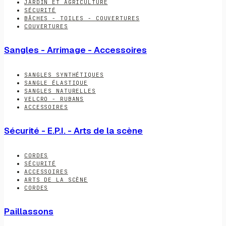
JARDIN ET AGRICULTURE
SÉCURITÉ
BÂCHES - TOILES - COUVERTURES
COUVERTURES
Sangles - Arrimage - Accessoires
SANGLES SYNTHÉTIQUES
SANGLE ÉLASTIQUE
SANGLES NATURELLES
VELCRO - RUBANS
ACCESSOIRES
Sécurité - E.P.I. - Arts de la scène
CORDES
SÉCURITÉ
ACCESSOIRES
ARTS DE LA SCÈNE
CORDES
Paillassons