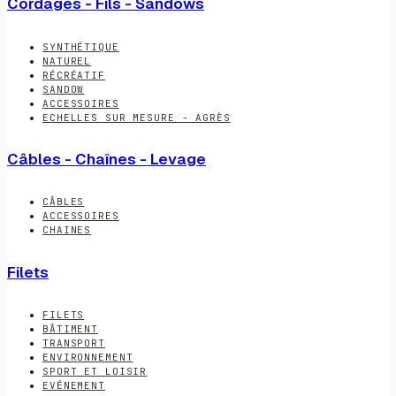
Cordages - Fils - Sandows
SYNTHÉTIQUE
NATUREL
RÉCRÉATIF
SANDOW
ACCESSOIRES
ECHELLES SUR MESURE - AGRÈS
Câbles - Chaînes - Levage
CÂBLES
ACCESSOIRES
CHAINES
Filets
FILETS
BÂTIMENT
TRANSPORT
ENVIRONNEMENT
SPORT ET LOISIR
EVÉNEMENT