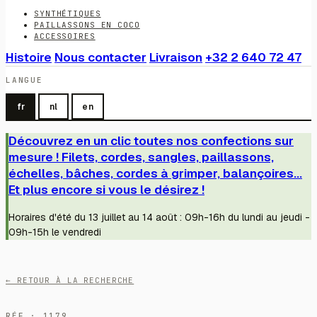
SYNTHÉTIQUES
PAILLASSONS EN COCO
ACCESSOIRES
Histoire
Nous contacter
Livraison
+32 2 640 72 47
LANGUE
fr
nl
en
Découvrez en un clic toutes nos confections sur
mesure ! Filets, cordes, sangles, paillassons,
échelles, bâches, cordes à grimper, balançoires...
Et plus encore si vous le désirez !
Horaires d'été du 13 juillet au 14 août : 09h-16h du lundi au jeudi -
09h-15h le vendredi
← RETOUR À LA RECHERCHE
RÉF · 1179