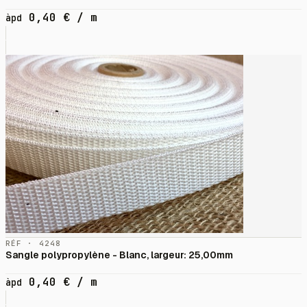
0,40
€
/ m
àpd
RÉF · 4248
Sangle polypropylène - Blanc, largeur: 25,00mm
0,40
€
/ m
àpd