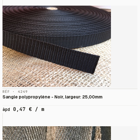
RÉF · 4249
Sangle polypropylène - Noir, largeur: 25,00mm
0,47
€
/ m
àpd