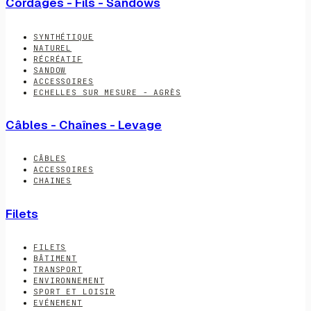
Cordages - Fils - Sandows
SYNTHÉTIQUE
NATUREL
RÉCRÉATIF
SANDOW
ACCESSOIRES
ECHELLES SUR MESURE - AGRÈS
Câbles - Chaînes - Levage
CÂBLES
ACCESSOIRES
CHAINES
Filets
FILETS
BÂTIMENT
TRANSPORT
ENVIRONNEMENT
SPORT ET LOISIR
EVÉNEMENT