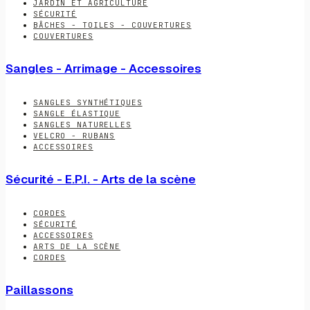
JARDIN ET AGRICULTURE
SÉCURITÉ
BÂCHES - TOILES - COUVERTURES
COUVERTURES
Sangles - Arrimage - Accessoires
SANGLES SYNTHÉTIQUES
SANGLE ÉLASTIQUE
SANGLES NATURELLES
VELCRO - RUBANS
ACCESSOIRES
Sécurité - E.P.I. - Arts de la scène
CORDES
SÉCURITÉ
ACCESSOIRES
ARTS DE LA SCÈNE
CORDES
Paillassons