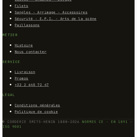
Filets
Sangles - Arrimage - Accessoires
Sécurité - E.P.I. - Arts de la scène
Paillassons
MÉTIER
Histoire
Nous contacter
SERVICE
Livraison
Promos
+32 2 640 72 47
LÉGAL
Conditions générales
Politique de cookie
© CORDERIE SMITS-HENIN 1888—2026
NORMES CE · EN 1891 ·
ISO 9001