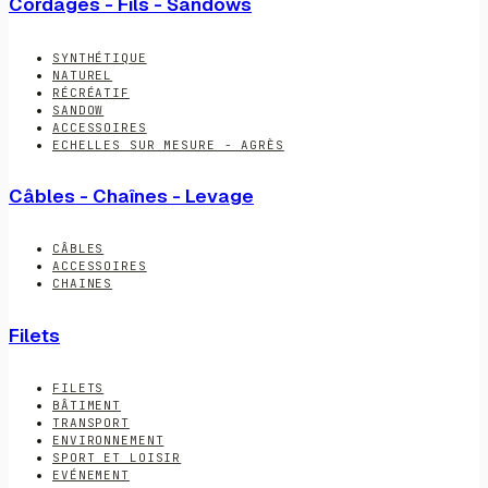
Cordages - Fils - Sandows
SYNTHÉTIQUE
NATUREL
RÉCRÉATIF
SANDOW
ACCESSOIRES
ECHELLES SUR MESURE - AGRÈS
Câbles - Chaînes - Levage
CÂBLES
ACCESSOIRES
CHAINES
Filets
FILETS
BÂTIMENT
TRANSPORT
ENVIRONNEMENT
SPORT ET LOISIR
EVÉNEMENT