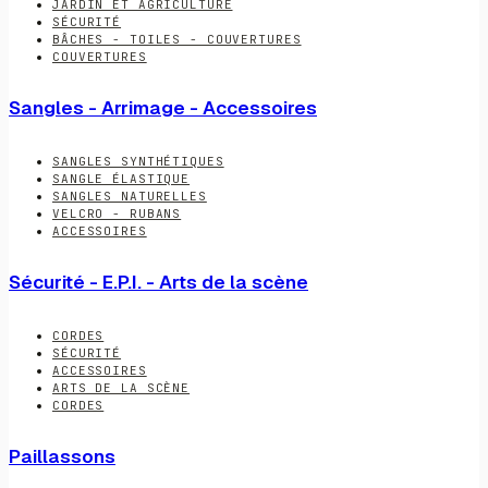
JARDIN ET AGRICULTURE
SÉCURITÉ
BÂCHES - TOILES - COUVERTURES
COUVERTURES
Sangles - Arrimage - Accessoires
SANGLES SYNTHÉTIQUES
SANGLE ÉLASTIQUE
SANGLES NATURELLES
VELCRO - RUBANS
ACCESSOIRES
Sécurité - E.P.I. - Arts de la scène
CORDES
SÉCURITÉ
ACCESSOIRES
ARTS DE LA SCÈNE
CORDES
Paillassons