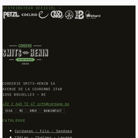
DISTRIBUTEUR OFFICIEL —
CORDERIE SMITS-HENIN SA
AVENUE DE LA COURONNE 236B
1050 BRUXELLES — BE
+32 2 640 72 47
info@cordage.be
VISA
MC
AMEX
BANCONTACT
CATALOGUE
Cordages - Fils - Sandows
Câbles - Chaînes - Levage