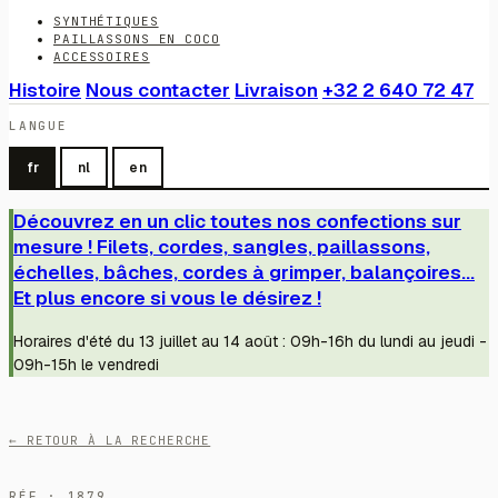
SYNTHÉTIQUES
PAILLASSONS EN COCO
ACCESSOIRES
Histoire
Nous contacter
Livraison
+32 2 640 72 47
LANGUE
fr
nl
en
Découvrez en un clic toutes nos confections sur
mesure ! Filets, cordes, sangles, paillassons,
échelles, bâches, cordes à grimper, balançoires...
Et plus encore si vous le désirez !
Horaires d'été du 13 juillet au 14 août : 09h-16h du lundi au jeudi -
09h-15h le vendredi
← RETOUR À LA RECHERCHE
RÉF · 1879